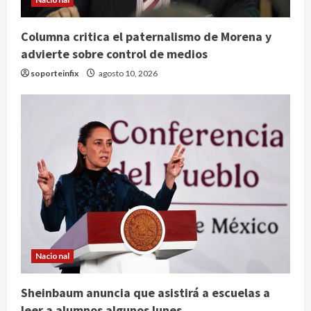
Columna critica el paternalismo de Morena y
advierte sobre control de medios
soporteinfix
agosto 10, 2026
Internacional
Nacional
Trump consolida control sobre el
sistema de justicia con el
Sheinbaum anuncia que asistirá a escuelas a
nombramiento de Todd Blanche
leer a alumnos algunos lunes