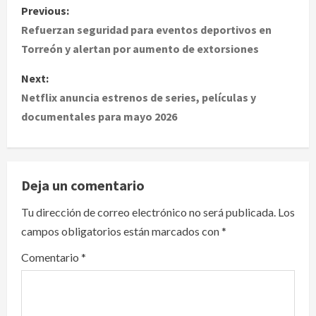
P
Previous:
o
Refuerzan seguridad para eventos deportivos en
Torreón y alertan por aumento de extorsiones
s
Next:
t
Netflix anuncia estrenos de series, películas y
documentales para mayo 2026
n
a
v
Deja un comentario
i
Tu dirección de correo electrónico no será publicada.
Los
campos obligatorios están marcados con
*
g
Comentario
*
a
t