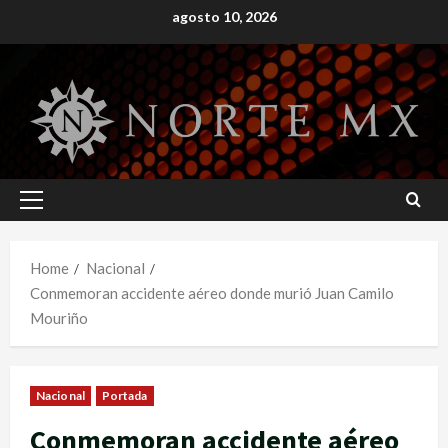
Skip
agosto 10, 2026
to
content
Primary
Menu
Home
Nacional
Conmemoran accidente aéreo donde murió Juan Camilo
Mouriño
Nacional
Portada
Conmemoran accidente aéreo