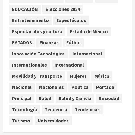
Nacional
Sheinbaum anuncia que asistirá a
EDUCACIÓN
Elecciones 2024
escuelas a leer a alumnos algunos
Entretenimiento
Espectáculos
lunes
3
agosto 10, 2026
Espectáculos y cultura
Estado de México
ESTADOS
Finanzas
Fútbol
Internacional
Portada
Terremoto en Colombia deja al
Innovación Tecnológica
Internacional
menos 69 muertos
Internacionales
agosto 10, 2026
International
4
Movilidad y Transporte
Mujeres
Música
Nacional
Alito Moreno denuncia ante
Nacional
Nacionales
Política
Portada
Departamento de Estado de EE.UU.
Principal
Salud
Salud y Ciencia
Sociedad
a tres consejeros del INE
5
agosto 10, 2026
Tecnología
Tendencia
Tendencias
Turismo
Universidades