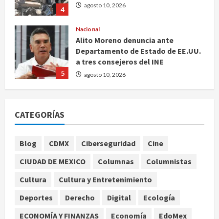
agosto 10, 2026
4
Nacional
Alito Moreno denuncia ante
Departamento de Estado de EE.UU.
a tres consejeros del INE
5
agosto 10, 2026
Nacional
Columna critica el paternalismo de
CATEGORÍAS
Morena y advierte sobre control de
medios
1
agosto 10, 2026
Blog
CDMX
Ciberseguridad
Cine
Internacional
CIUDAD DE MEXICO
Columnas
Columnistas
Trump consolida control sobre el
sistema de justicia con el
Cultura
Cultura y Entretenimiento
nombramiento de Todd Blanche
Deportes
Derecho
Digital
Ecología
como fiscal general
2
agosto 10, 2026
ECONOMÍA Y FINANZAS
Economía
EdoMex