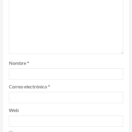
i
o
n
Nombre
*
Correo electrónico
*
Web