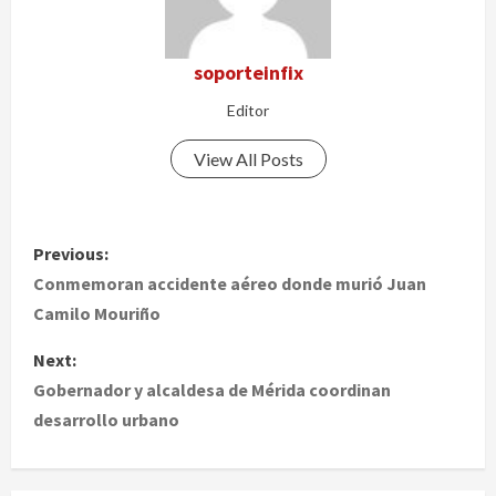
soporteinfix
Editor
View All Posts
P
Previous:
o
Conmemoran accidente aéreo donde murió Juan
Camilo Mouriño
s
Next:
t
Gobernador y alcaldesa de Mérida coordinan
desarrollo urbano
n
a