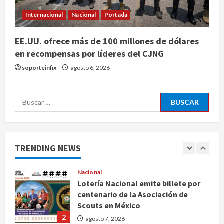
evolución del cerebro humano
Internacional
Nacional
Portada
4
agosto 7, 2026
EE.UU. ofrece más de 100 millones de dólares
Internacional
en recompensas por líderes del CJNG
EE.UU. amplía revisión de redes
sociales para visados de periodistas
soporteinfix
agosto 6, 2026
y ciertos ciudadanos de México y
Canadá
5
Buscar:
agosto 7, 2026
Nacional
Fallece Carlos Garfias Merlos,
arzobispo emérito de Morelia
TRENDING NEWS
agosto 7, 2026
1
Nacional
Lotería Nacional emite billete por
centenario de la Asociación de
Scouts en México
2
agosto 7, 2026