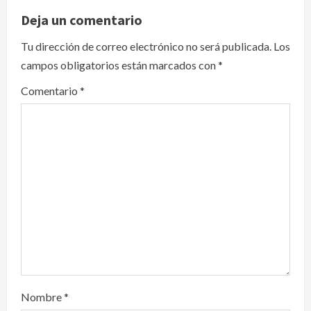
v
Deja un comentario
i
Tu dirección de correo electrónico no será publicada.
Los
campos obligatorios están marcados con
*
g
Comentario
*
a
t
i
o
n
Nombre
*