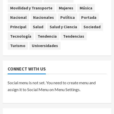
4
agosto 7, 2026
Movilidad y Transporte
Mujeres
Música
Internacional
EE.UU. amplía revisión de redes
Nacional
Nacionales
Política
Portada
sociales para visados de periodistas
Principal
Salud
Salud y Ciencia
Sociedad
y ciertos ciudadanos de México y
Canadá
5
Tecnología
Tendencia
Tendencias
agosto 7, 2026
Turismo
Universidades
CONNECT WITH US
Social menu is not set. You need to create menu and
assign it to Social Menu on Menu Settings.