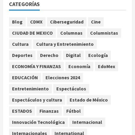
Fallece Carlos Garfias Merlos,
CATEGORÍAS
arzobispo emérito de Morelia
agosto 7, 2026
1
Blog
CDMX
Ciberseguridad
Cine
Nacional
CIUDAD DE MEXICO
Columnas
Columnistas
Lotería Nacional emite billete por
centenario de la Asociación de
Cultura
Cultura y Entretenimiento
Scouts en México
Deportes
Derecho
Digital
Ecología
2
agosto 7, 2026
ECONOMÍA Y FINANZAS
Economía
EdoMex
Internacional
Portada
EDUCACIÓN
Elecciones 2024
Desplome de la IA arrastra a fondos
estrella de Wall Street
Entretenimiento
Espectáculos
agosto 7, 2026
3
Espectáculos y cultura
Estado de México
Internacional
ESTADOS
Finanzas
Fútbol
Estudio en Science vincula el
consumo de fruta ancestral con la
Innovación Tecnológica
Internacional
evolución del cerebro humano
Internacionales
International