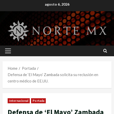
Skip
agosto 6, 2026
to
content
Primary
Menu
Home
Portada
Defensa de ‘El Mayo’ Zambada solicita su reclusión en
centro médico de EE.UU.
Internacional
Portada
Defensa de ‘El Mayo’ Zambada