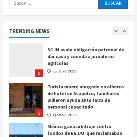
Buscar:
Sin información disponible sobre el
Aeropuerto Internacional de la
Ciudad de México
TRENDING NEWS
agosto 6, 2026
1
SCJN avala obligación patronal de
dar casa y comida a jornaleros
agrícolas
agosto 6, 2026
2
Turista muere ahogado en alberca
de hotel en Acapulco; familiares
pidieron ayuda ante falta de
personal capacitado
3
agosto 6, 2026
México gana arbitraje contra
fondos de EE.UU. que reclamaban