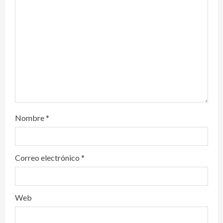
t
i
o
n
Nombre
*
Correo electrónico
*
Web