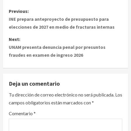
P
Previous:
o
INE prepara anteproyecto de presupuesto para
elecciones de 2027 en medio de fracturas internas
s
Next:
t
UNAM presenta denuncia penal por presuntos
fraudes en examen de ingreso 2026
n
a
v
Deja un comentario
i
Tu dirección de correo electrónico no será publicada.
Los
campos obligatorios están marcados con
*
g
Comentario
*
a