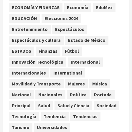
ECONOMÍA Y FINANZAS
Economía
EdoMex
Turista muere ahogado en alberca
de hotel en Acapulco; familiares
EDUCACIÓN
Elecciones 2024
pidieron ayuda ante falta de
Entretenimiento
Espectáculos
personal capacitado
3
agosto 6, 2026
Espectáculos y cultura
Estado de México
México gana arbitraje contra
ESTADOS
Finanzas
Fútbol
fondos de EE.UU. que reclamaban
Innovación Tecnológica
Internacional
más de 219 mdd por bonos de TV
Azteca
Internacionales
International
4
agosto 6, 2026
Movilidad y Transporte
Mujeres
Música
Toluca golea a Seattle Sounders en
Nacional
Nacionales
Política
Portada
su inicio de la Leagues Cup 2026
Principal
Salud
Salud y Ciencia
Sociedad
agosto 6, 2026
5
Tecnología
Tendencia
Tendencias
Turismo
Universidades