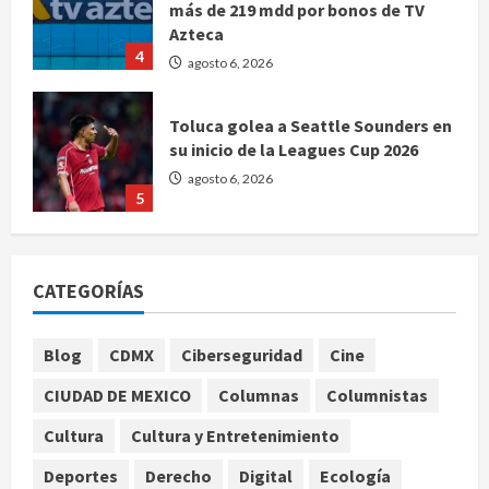
más de 219 mdd por bonos de TV
Azteca
4
agosto 6, 2026
Toluca golea a Seattle Sounders en
su inicio de la Leagues Cup 2026
agosto 6, 2026
5
Sin información disponible sobre el
Aeropuerto Internacional de la
CATEGORÍAS
Ciudad de México
agosto 6, 2026
1
Blog
CDMX
Ciberseguridad
Cine
CIUDAD DE MEXICO
Columnas
Columnistas
SCJN avala obligación patronal de
dar casa y comida a jornaleros
Cultura
Cultura y Entretenimiento
agrícolas
Deportes
Derecho
Digital
Ecología
agosto 6, 2026
2