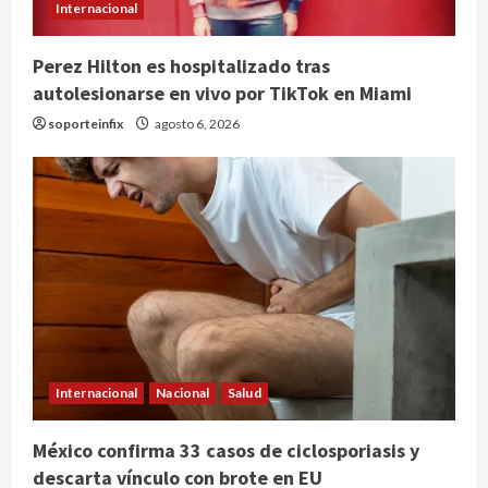
Internacional
Perez Hilton es hospitalizado tras
autolesionarse en vivo por TikTok en Miami
soporteinfix
agosto 6, 2026
Internacional
Nacional
Salud
SCJN avala obligación patronal de
México confirma 33 casos de ciclosporiasis y
dar casa y comida a jornaleros
descarta vínculo con brote en EU