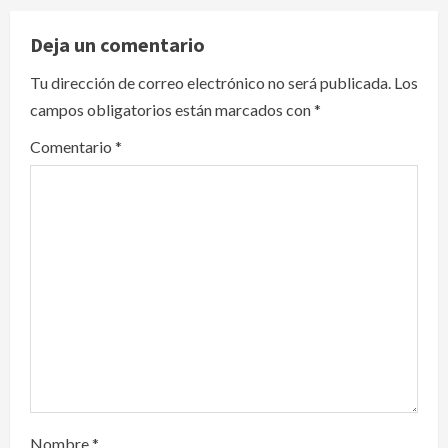
v
Deja un comentario
i
Tu dirección de correo electrónico no será publicada.
Los
g
campos obligatorios están marcados con
*
a
Comentario
*
t
i
o
n
Nombre
*