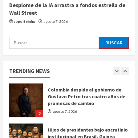
Desplome de la IA arrastra a fondos estrella de
Ángela Buitrago señala videos
Wall Street
ocultados en el caso Ayotzinapa
soporteinfix
agosto 7, 2026
agosto 7, 2026
5
Buscar:
Charlotte FC vs Atlas: Fecha,
horario y canal para ver el partido
de la Leagues Cup 2026
TRENDING NEWS
agosto 7, 2026
1
Colombia despide al gobierno de
Gustavo Petro tras cuatro años de
promesas de cambio
agosto 7, 2026
2
Hijos de presidentes bajo escrutinio
institucional en Brasil, Guinea