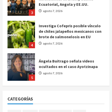
Ecuatorial, Angola y EE.UU.
agosto 7, 2026
3
Investiga Cofepris posible vínculo
de chiles jalapeños mexicanos con
brote de salmonelosis en EU
agosto 7, 2026
4
Ángela Buitrago señala videos
ocultados en el caso Ayotzinapa
agosto 7, 2026
5
Charlotte FC vs Atlas: Fecha,
horario y canal para ver el partido
CATEGORÍAS
de la Leagues Cup 2026
agosto 7, 2026
1