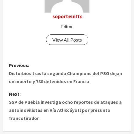
soporteinfix
Editor
View All Posts
P
Previous:
o
Disturbios tras la segunda Champions del PSG dejan
un muerto y 780 detenidos en Francia
s
Next:
t
SSP de Puebla investiga ocho reportes de ataques a
automovilistas en Vía Atlixcáyotl por presunto
n
francotirador
a