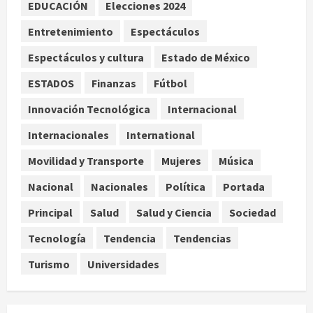
EDUCACIÓN
Elecciones 2024
¿Sería posible saber si una
Entretenimiento
Espectáculos
inteligencia artificial tiene
consciencia?
Espectáculos y cultura
Estado de México
agosto 6, 2026
4
ESTADOS
Finanzas
Fútbol
Innovación Tecnológica
Internacional
Sheinbaum confirma que el papa
León XIV no visitará México en su
Internacionales
International
gira por América Latina
Movilidad y Transporte
Mujeres
Música
agosto 6, 2026
5
Nacional
Nacionales
Política
Portada
Principal
Salud
Salud y Ciencia
Sociedad
Tecnología
Tendencia
Tendencias
Turismo
Universidades