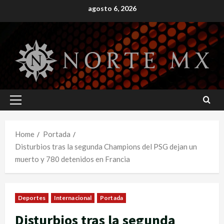
Skip
agosto 6, 2026
to
content
Primary
Menu
Home
Portada
Disturbios tras la segunda Champions del PSG dejan un
muerto y 780 detenidos en Francia
Deportes
Internacional
Portada
Disturbios tras la segunda