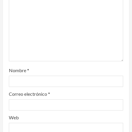
t
i
o
n
Nombre
*
Correo electrónico
*
Web