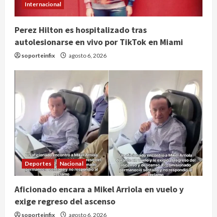
Internacional
Perez Hilton es hospitalizado tras
autolesionarse en vivo por TikTok en Miami
soporteinfix
agosto 6, 2026
Publican artículo sobre adaptar la
vida social a la de los hijos
agosto 6, 2026
Deportes
Nacional
2
Bacterias en el semen también
Aficionado encara a Mikel Arriola en vuelo y
condicionan el éxito del embarazo:
exige regreso del ascenso
estudio cambia el foco al
soporteinfix
agosto 6, 2026