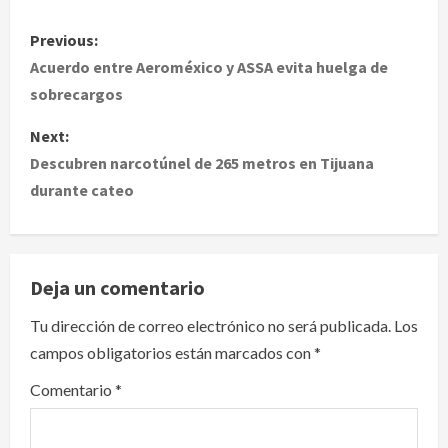
P
Previous:
o
Acuerdo entre Aeroméxico y ASSA evita huelga de
sobrecargos
s
Next:
t
Descubren narcotúnel de 265 metros en Tijuana
durante cateo
n
a
v
Deja un comentario
i
Tu dirección de correo electrónico no será publicada.
Los
campos obligatorios están marcados con
*
g
Comentario
*
a