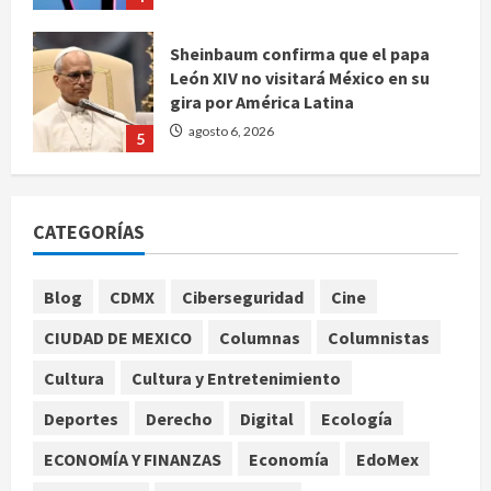
gira por América Latina
agosto 6, 2026
5
Bad Bunny enfrenta dos demandas
millonarias por uso no consentido
de voces femeninas
agosto 6, 2026
1
CATEGORÍAS
Publican artículo sobre adaptar la
vida social a la de los hijos
Blog
CDMX
Ciberseguridad
Cine
agosto 6, 2026
2
CIUDAD DE MEXICO
Columnas
Columnistas
Bacterias en el semen también
Cultura
Cultura y Entretenimiento
condicionan el éxito del embarazo:
Deportes
Derecho
Digital
Ecología
estudio cambia el foco al
microbioma seminal
ECONOMÍA Y FINANZAS
Economía
EdoMex
3
agosto 6, 2026