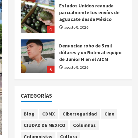
Estados Unidos reanuda
parcialmente los envíos de
aguacate desde México
agosto 8, 2026
4
Denuncian robo de 5 mil
dólares y un Rolex al equipo
de Junior H en el AICM
agosto 8, 2026
5
EE. UU. reconoce apoyo de
Sheinbaum contra el narco
CATEGORÍAS
pero advierte que persisten
desafíos
1
agosto 8, 2026
Blog
CDMX
Ciberseguridad
Cine
México y Perú restablecen
CIUDAD DE MEXICO
Columnas
relaciones diplomáticas tras
cuatro años de
Columnistas
Cultura