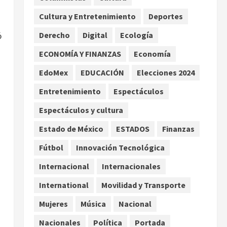
enfrentamientos
Cultura y Entretenimiento
Deportes
2
agosto 8, 2026
ó
Derecho
Digital
Ecología
Declaran accidental la
muerte de Brandon Clarke
ECONOMÍA Y FINANZAS
Economía
por consumo de heroína y
EdoMex
EDUCACIÓN
Elecciones 2024
cocaína
3
agosto 8, 2026
Entretenimiento
Espectáculos
Espectáculos y cultura
Estados Unidos reanuda
parcialmente los envíos de
Estado de México
ESTADOS
Finanzas
aguacate desde México
Fútbol
Innovación Tecnológica
agosto 8, 2026
4
Internacional
Internacionales
Denuncian robo de 5 mil
International
Movilidad y Transporte
dólares y un Rolex al equipo
de Junior H en el AICM
Mujeres
Música
Nacional
agosto 8, 2026
5
Nacionales
Política
Portada