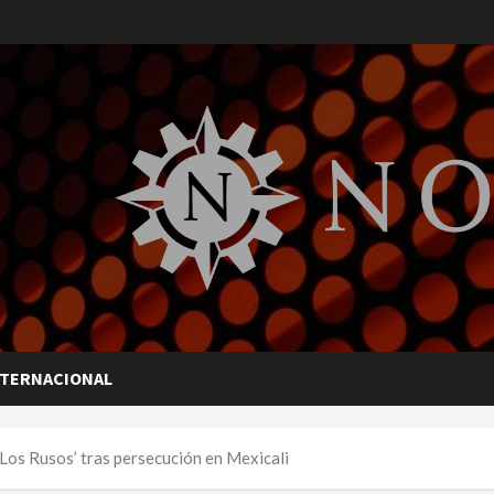
NTERNACIONAL
‘Los Rusos’ tras persecución en Mexicali