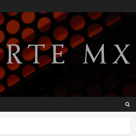
relaciones diplomáticas tras
cuatro años de
enfrentamientos
2
agosto 8, 2026
Declaran accidental la
muerte de Brandon Clarke
por consumo de heroína y
cocaína
3
agosto 8, 2026
Estados Unidos reanuda
parcialmente los envíos de
aguacate desde México
agosto 8, 2026
4
Denuncian robo de 5 mil
dólares y un Rolex al equipo
de Junior H en el AICM