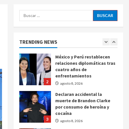
agosto 8, 2026
5
Buscar:
EE. UU. reconoce apoyo de
Sheinbaum contra el narco
pero advierte que persisten
desafíos
TRENDING NEWS
1
agosto 8, 2026
México y Perú restablecen
relaciones diplomáticas tras
cuatro años de
enfrentamientos
2
agosto 8, 2026
Declaran accidental la
muerte de Brandon Clarke
por consumo de heroína y
cocaína
3
agosto 8, 2026