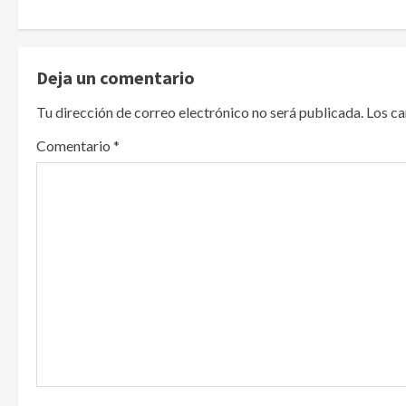
t
n
Deja un comentario
a
Tu dirección de correo electrónico no será publicada.
Los c
v
Comentario
*
i
g
a
t
i
o