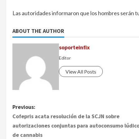
Las autoridades informaron que los hombres serán tur
ABOUT THE AUTHOR
soporteinfix
Editor
View All Posts
P
Previous:
Cofepris acata resolución de la SCJN sobre
o
autorizaciones conjuntas para autoconsumo lúdic
s
de cannabis