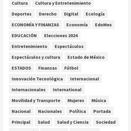
centenario de la Asociación de
Cultura
Cultura y Entretenimiento
Scouts en México
Deportes
Derecho
Digital
Ecología
2
agosto 7, 2026
ECONOMÍA Y FINANZAS
Economía
EdoMex
Internacional
Portada
EDUCACIÓN
Elecciones 2024
Desplome de la IA arrastra a fondos
estrella de Wall Street
Entretenimiento
Espectáculos
agosto 7, 2026
3
Espectáculos y cultura
Estado de México
Internacional
ESTADOS
Finanzas
Fútbol
Estudio en Science vincula el
consumo de fruta ancestral con la
Innovación Tecnológica
Internacional
evolución del cerebro humano
Internacionales
International
4
agosto 7, 2026
Movilidad y Transporte
Mujeres
Música
Internacional
EE.UU. amplía revisión de redes
Nacional
Nacionales
Política
Portada
sociales para visados de periodistas
Principal
Salud
Salud y Ciencia
Sociedad
y ciertos ciudadanos de México y
Canadá
5