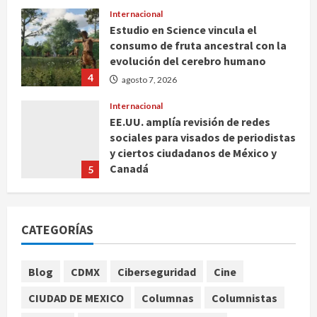
Internacional
Estudio en Science vincula el
consumo de fruta ancestral con la
evolución del cerebro humano
4
agosto 7, 2026
Internacional
EE.UU. amplía revisión de redes
sociales para visados de periodistas
y ciertos ciudadanos de México y
Canadá
5
agosto 7, 2026
Nacional
Fallece Carlos Garfias Merlos,
CATEGORÍAS
arzobispo emérito de Morelia
agosto 7, 2026
1
Blog
CDMX
Ciberseguridad
Cine
Nacional
CIUDAD DE MEXICO
Columnas
Columnistas
Lotería Nacional emite billete por