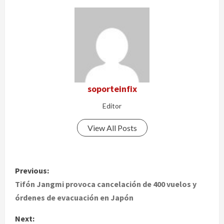
soporteinfix
Editor
View All Posts
P
Previous:
o
Tifón Jangmi provoca cancelación de 400 vuelos y
órdenes de evacuación en Japón
s
Next: