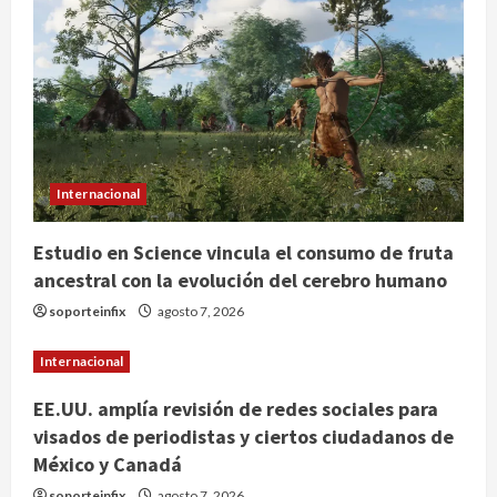
Nacional
Lotería Nacional emite billete por
centenario de la Asociación de
Scouts en México
2
agosto 7, 2026
Internacional
Portada
Desplome de la IA arrastra a fondos
Internacional
estrella de Wall Street
agosto 7, 2026
Estudio en Science vincula el consumo de fruta
3
ancestral con la evolución del cerebro humano
Internacional
soporteinfix
agosto 7, 2026
Estudio en Science vincula el
consumo de fruta ancestral con la
Internacional
evolución del cerebro humano
4
agosto 7, 2026
EE.UU. amplía revisión de redes sociales para
visados de periodistas y ciertos ciudadanos de
Internacional
México y Canadá
EE.UU. amplía revisión de redes
sociales para visados de periodistas
soporteinfix
agosto 7, 2026