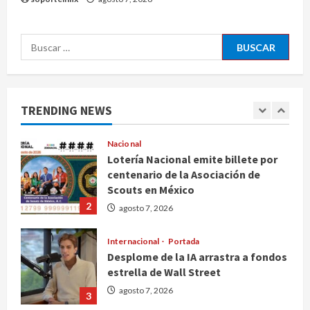
y ciertos ciudadanos de México y
Canadá
5
Buscar:
agosto 7, 2026
Nacional
Fallece Carlos Garfias Merlos,
arzobispo emérito de Morelia
TRENDING NEWS
agosto 7, 2026
1
Nacional
Lotería Nacional emite billete por
centenario de la Asociación de
Scouts en México
2
agosto 7, 2026
Internacional
Portada
Desplome de la IA arrastra a fondos
estrella de Wall Street
agosto 7, 2026
3