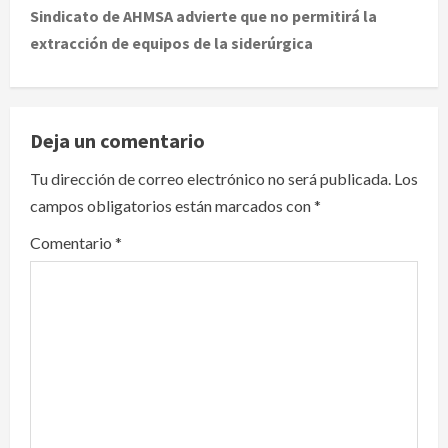
t
Sindicato de AHMSA advierte que no permitirá la
extracción de equipos de la siderúrgica
n
a
v
Deja un comentario
i
Tu dirección de correo electrónico no será publicada.
Los
campos obligatorios están marcados con
*
g
Comentario
*
a
t
i
o
n