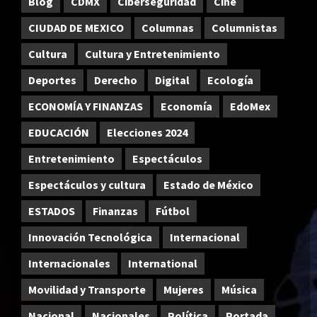
Blog
CDMX
Ciberseguridad
Cine
CIUDAD DE MEXICO
Columnas
Columnistas
Cultura
Cultura y Entretenimiento
Deportes
Derecho
Digital
Ecología
ECONOMÍA Y FINANZAS
Economía
EdoMex
EDUCACIÓN
Elecciones 2024
Entretenimiento
Espectáculos
Espectáculos y cultura
Estado de México
ESTADOS
Finanzas
Fútbol
Innovación Tecnológica
Internacional
Internacionales
International
Movilidad y Transporte
Mujeres
Música
Nacional
Nacionales
Política
Portada