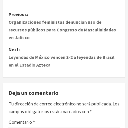
P
Previous:
o
Organizaciones feministas denuncian uso de
recursos públicos para Congreso de Masculinidades
s
en Jalisco
t
Next:
Leyendas de México vencen 3-2 a leyendas de Brasil
n
en el Estadio Azteca
a
v
Deja un comentario
i
Tu dirección de correo electrónico no será publicada.
Los
g
campos obligatorios están marcados con
*
a
Comentario
*