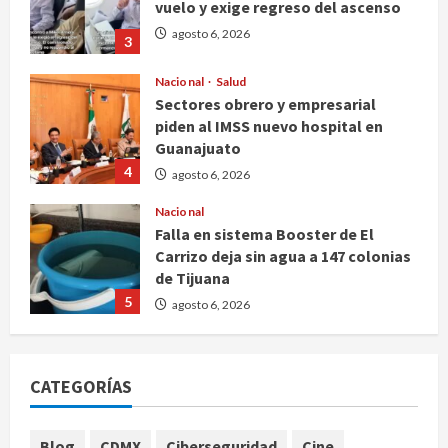
vuelo y exige regreso del ascenso
agosto 6, 2026
3
Nacional
Salud
Sectores obrero y empresarial
piden al IMSS nuevo hospital en
Guanajuato
4
agosto 6, 2026
Nacional
Falla en sistema Booster de El
Carrizo deja sin agua a 147 colonias
de Tijuana
5
agosto 6, 2026
Nacional
Detienen a persona por intentar
cobrar cheque falso de 420,000
CATEGORÍAS
pesos en CDMX
1
agosto 6, 2026
Blog
CDMX
Ciberseguridad
Cine