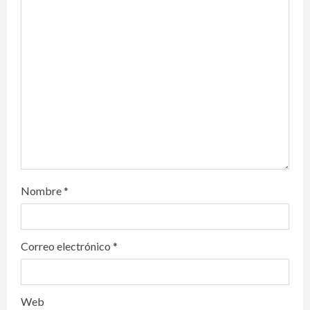
t
i
o
n
Nombre
*
Correo electrónico
*
Web