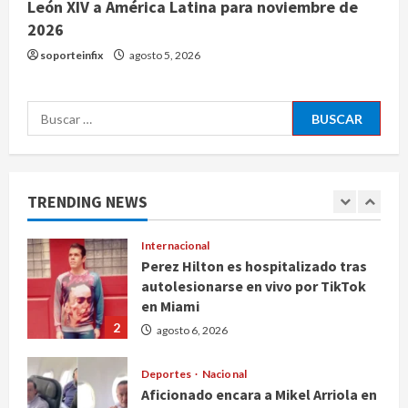
Nacional
León XIV a América Latina para noviembre de
Falla en sistema Booster de El
2026
Carrizo deja sin agua a 147 colonias
soporteinfix
agosto 5, 2026
de Tijuana
5
agosto 6, 2026
Buscar:
Nacional
Detienen a persona por intentar
cobrar cheque falso de 420,000
pesos en CDMX
TRENDING NEWS
1
agosto 6, 2026
Internacional
Perez Hilton es hospitalizado tras
autolesionarse en vivo por TikTok
en Miami
2
agosto 6, 2026
Deportes
Nacional
Aficionado encara a Mikel Arriola en