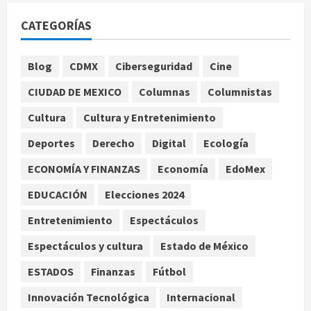
Bad Bunny enfrenta dos demandas
millonarias por uso no consentido
CATEGORÍAS
de voces femeninas
agosto 6, 2026
1
Blog
CDMX
Ciberseguridad
Cine
CIUDAD DE MEXICO
Columnas
Columnistas
Publican artículo sobre adaptar la
vida social a la de los hijos
Cultura
Cultura y Entretenimiento
agosto 6, 2026
Deportes
Derecho
Digital
Ecología
2
ECONOMÍA Y FINANZAS
Economía
EdoMex
Bacterias en el semen también
condicionan el éxito del embarazo:
EDUCACIÓN
Elecciones 2024
estudio cambia el foco al
Entretenimiento
Espectáculos
microbioma seminal
3
agosto 6, 2026
Espectáculos y cultura
Estado de México
ESTADOS
Finanzas
Fútbol
¿Sería posible saber si una
inteligencia artificial tiene
Innovación Tecnológica
Internacional
consciencia?