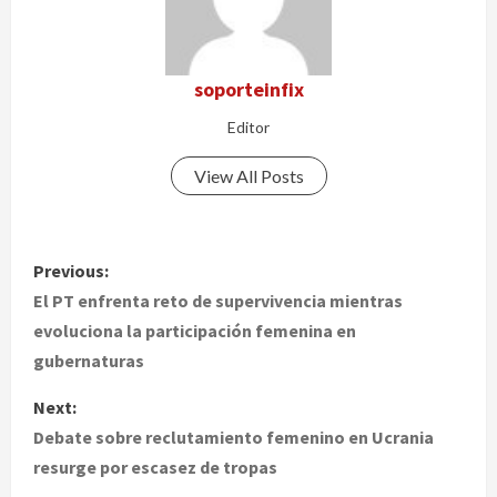
soporteinfix
Editor
View All Posts
P
Previous:
o
El PT enfrenta reto de supervivencia mientras
evoluciona la participación femenina en
s
gubernaturas
t
Next:
Debate sobre reclutamiento femenino en Ucrania
n
resurge por escasez de tropas
a