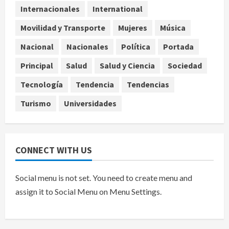
Internacionales
International
agosto 6, 2026
4
Movilidad y Transporte
Mujeres
Música
Sheinbaum confirma que el papa
Nacional
Nacionales
Política
Portada
León XIV no visitará México en su
gira por América Latina
Principal
Salud
Salud y Ciencia
Sociedad
agosto 6, 2026
5
Tecnología
Tendencia
Tendencias
Turismo
Universidades
CONNECT WITH US
Social menu is not set. You need to create menu and
assign it to Social Menu on Menu Settings.