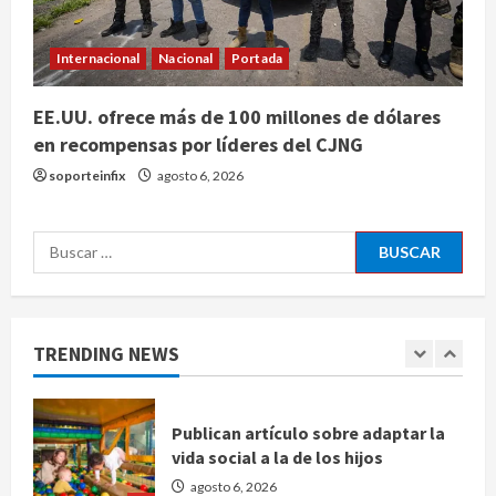
inteligencia artificial tiene
consciencia?
Internacional
Nacional
Portada
agosto 6, 2026
4
EE.UU. ofrece más de 100 millones de dólares
Sheinbaum confirma que el papa
en recompensas por líderes del CJNG
León XIV no visitará México en su
soporteinfix
agosto 6, 2026
gira por América Latina
agosto 6, 2026
5
Buscar:
Bad Bunny enfrenta dos demandas
millonarias por uso no consentido
de voces femeninas
TRENDING NEWS
agosto 6, 2026
1
Publican artículo sobre adaptar la
vida social a la de los hijos
agosto 6, 2026