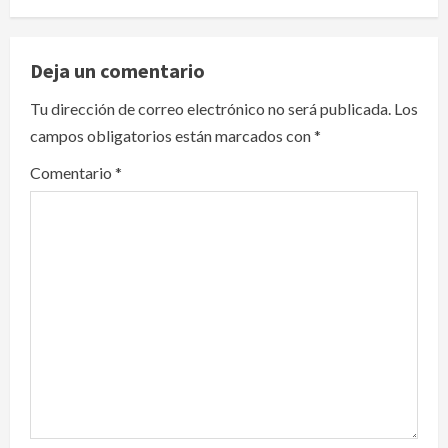
v
Deja un comentario
i
Tu dirección de correo electrónico no será publicada.
Los
g
campos obligatorios están marcados con
*
a
Comentario
*
t
i
o
n