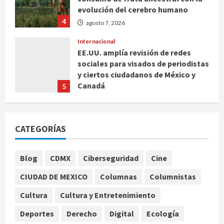
4
agosto 7, 2026
Internacional
EE.UU. amplía revisión de redes
sociales para visados de periodistas
y ciertos ciudadanos de México y
Canadá
5
agosto 7, 2026
Nacional
Fallece Carlos Garfias Merlos,
arzobispo emérito de Morelia
CATEGORÍAS
agosto 7, 2026
1
Nacional
Blog
CDMX
Ciberseguridad
Cine
Lotería Nacional emite billete por
CIUDAD DE MEXICO
Columnas
Columnistas
centenario de la Asociación de
Scouts en México
Cultura
Cultura y Entretenimiento
2
agosto 7, 2026
Deportes
Derecho
Digital
Ecología