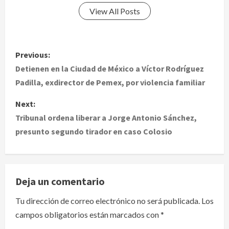
View All Posts
P
Previous:
o
Detienen en la Ciudad de México a Víctor Rodríguez
Padilla, exdirector de Pemex, por violencia familiar
s
Next:
t
Tribunal ordena liberar a Jorge Antonio Sánchez,
presunto segundo tirador en caso Colosio
n
a
v
Deja un comentario
i
Tu dirección de correo electrónico no será publicada.
Los
campos obligatorios están marcados con
*
g