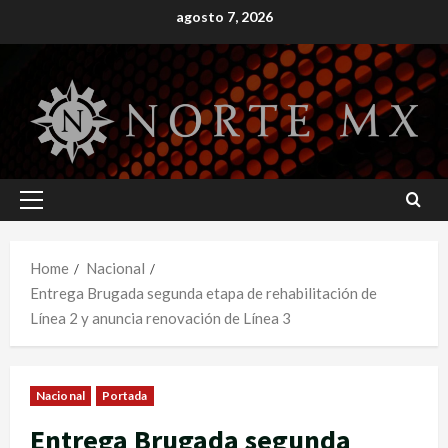
Skip
agosto 7, 2026
to
content
Primary
Menu
Home
Nacional
Entrega Brugada segunda etapa de rehabilitación de
Línea 2 y anuncia renovación de Línea 3
Nacional
Portada
Entrega Brugada segunda