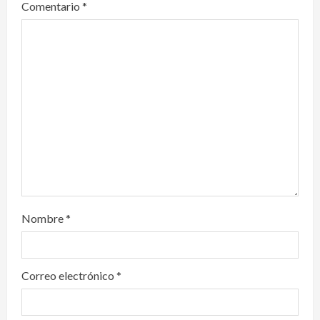
Comentario
*
a
t
i
o
n
Nombre
*
Correo electrónico
*