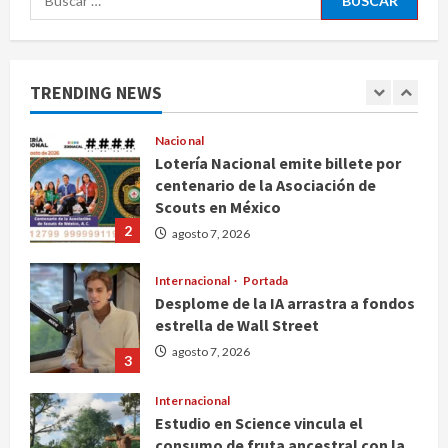
Fallece Carlos Garfias Merlos,
arzobispo emérito de Morelia
agosto 7, 2026
1
TRENDING NEWS
Nacional
Lotería Nacional emite billete por
centenario de la Asociación de
Scouts en México
2
agosto 7, 2026
Internacional
Portada
Desplome de la IA arrastra a fondos
estrella de Wall Street
agosto 7, 2026
3
Internacional
Estudio en Science vincula el
consumo de fruta ancestral con la
evolución del cerebro humano