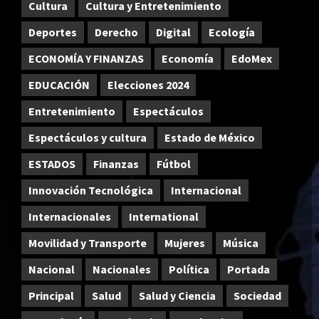
Cultura
Cultura y Entretenimiento
Deportes
Derecho
Digital
Ecología
ECONOMÍA Y FINANZAS
Economía
EdoMex
EDUCACIÓN
Elecciones 2024
Entretenimiento
Espectáculos
Espectáculos y cultura
Estado de México
ESTADOS
Finanzas
Fútbol
Innovación Tecnológica
Internacional
Internacionales
International
Movilidad y Transporte
Mujeres
Música
Nacional
Nacionales
Política
Portada
Principal
Salud
Salud y Ciencia
Sociedad