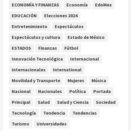
Internacional
Portada
ECONOMÍA Y FINANZAS
Economía
EdoMex
Desplome de la IA arrastra a fondos
estrella de Wall Street
EDUCACIÓN
Elecciones 2024
agosto 7, 2026
3
Entretenimiento
Espectáculos
Espectáculos y cultura
Estado de México
Internacional
Estudio en Science vincula el
ESTADOS
Finanzas
Fútbol
consumo de fruta ancestral con la
evolución del cerebro humano
Innovación Tecnológica
Internacional
4
agosto 7, 2026
Internacionales
International
Internacional
Movilidad y Transporte
Mujeres
Música
EE.UU. amplía revisión de redes
sociales para visados de periodistas
Nacional
Nacionales
Política
Portada
y ciertos ciudadanos de México y
Canadá
5
Principal
Salud
Salud y Ciencia
Sociedad
agosto 7, 2026
Tecnología
Tendencia
Tendencias
Turismo
Universidades