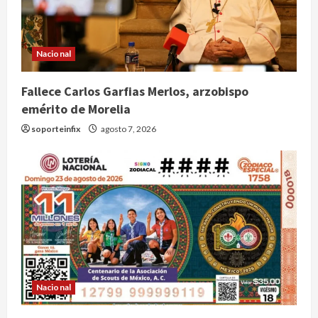
Nacional
Fallece Carlos Garfias Merlos, arzobispo
emérito de Morelia
soporteinfix
agosto 7, 2026
Nacional
Lotería Nacional emite billete por
centenario de la Asociación de
Nacional
Scouts en México
2