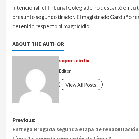
intencional, el Tribunal Colegiado no descartó en su 
presunto segundo tirador. El magistrado Garduño res
detenido respecto al magnicidio.
ABOUT THE AUTHOR
soporteinfix
Editor
View All Posts
P
Previous:
Entrega Brugada segunda etapa de rehabilitación
o
Línea 2 y anuncia renovación de Línea 3