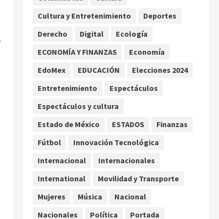
extremo para este 7 de
Cultura y Entretenimiento
Deportes
agosto
2
agosto 7, 2026
Derecho
Digital
Ecología
Internacional
o
Christopher Landau
ECONOMÍA Y FINANZAS
Economía
desmiente artículo de
EdoMex
EDUCACIÓN
Elecciones 2024
Foreign Policy sobre visita a
Islas Salomón
3
Entretenimiento
Espectáculos
agosto 7, 2026
Nacional
Espectáculos y cultura
Capturan en Zapopan a
ciudadano estadounidense
Estado de México
ESTADOS
Finanzas
buscado por Interpol
Fútbol
Innovación Tecnológica
4
agosto 7, 2026
l
Internacional
Internacionales
Nacional
Portada
Detienen al exgobernador de
International
Movilidad y Transporte
Guerrero Ángel Aguirre por
Mujeres
Música
Nacional
obstrucción en el caso
Ayotzinapa
5
Nacionales
Política
Portada