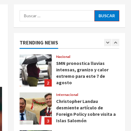
Ayotzinapa
5
Buscar:
agosto 7, 2026
Nacional
Michoacán intensifica
combate a la extorsión en
zona aguacatera y Tierra
TRENDING NEWS
Caliente
1
agosto 7, 2026
Nacional
SMN pronostica lluvias
intensas, granizo y calor
extremo para este 7 de
agosto
2
agosto 7, 2026
Internacional
Christopher Landau
desmiente artículo de
Foreign Policy sobre visita a
Islas Salomón
3
agosto 7, 2026