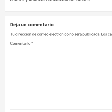
s
t
Deja un comentario
n
Tu dirección de correo electrónico no será publicada.
Los c
a
Comentario
*
v
i
g
a
t
i