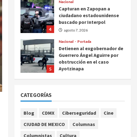
Nacional
Capturan en Zapopan a
ciudadano estadounidense
buscado por Interpol
4
agosto 7, 2026
Nacional
Portada
Detienen al exgobernador de
Guerrero Ángel Aguirre por
obstrucción en el caso
Ayotzinapa
5
agosto 7, 2026
Nacional
Michoacán intensifica
CATEGORÍAS
combate a la extorsión en
zona aguacatera y Tierra
Caliente
1
Blog
CDMX
Ciberseguridad
Cine
agosto 7, 2026
Nacional
CIUDAD DE MEXICO
Columnas
SMN pronostica lluvias
intensas, granizo y calor
Columnistas
Cultura