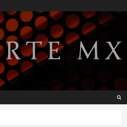
SMN pronostica lluvias
intensas, granizo y calor
extremo para este 7 de
agosto
2
agosto 7, 2026
Internacional
Christopher Landau
desmiente artículo de
Foreign Policy sobre visita a
Islas Salomón
3
agosto 7, 2026
Nacional
Capturan en Zapopan a
ciudadano estadounidense
buscado por Interpol
4
agosto 7, 2026
Nacional
Portada
Detienen al exgobernador de
Guerrero Ángel Aguirre por
obstrucción en el caso