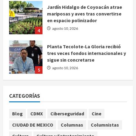
Jardín Hidalgo de Coyoacán atrae
mariposas y aves tras convertirse
en espacio polinizador
agosto 10, 2026
4
Planta Tecolote-La Gloria recibió
tres veces fondos internacionales y
sigue sin concretarse
agosto 10, 2026
5
Se registran 43 mil 619 aspirantes
para el examen de ingreso a la
CATEGORÍAS
UNAM
agosto 10, 2026
1
Blog
CDMX
Ciberseguridad
Cine
CIUDAD DE MEXICO
Columnas
Columnistas
Claudia Sheinbaum decreta Jornada
de Reforestación cada segundo