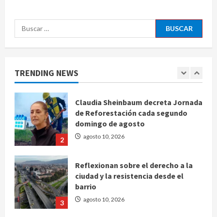
agosto 10, 2026
5
Buscar:
Se registran 43 mil 619 aspirantes
para el examen de ingreso a la
UNAM
TRENDING NEWS
agosto 10, 2026
1
Claudia Sheinbaum decreta Jornada
de Reforestación cada segundo
domingo de agosto
agosto 10, 2026
2
Reflexionan sobre el derecho a la
ciudad y la resistencia desde el
barrio
agosto 10, 2026
3