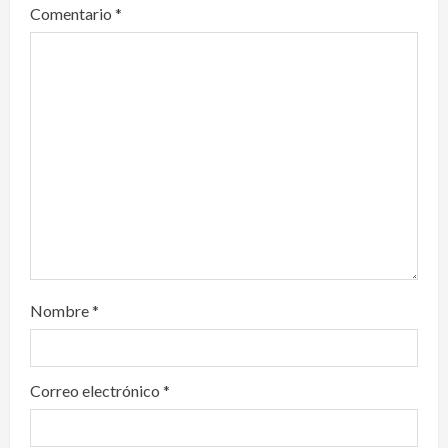
Comentario
*
a
t
i
o
n
Nombre
*
Correo electrónico
*