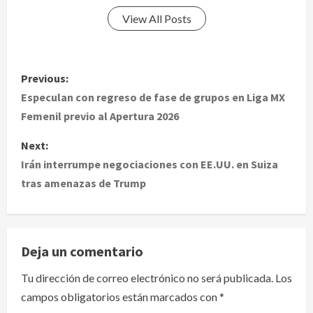
View All Posts
P
Previous:
o
Especulan con regreso de fase de grupos en Liga MX
Femenil previo al Apertura 2026
s
Next:
t
Irán interrumpe negociaciones con EE.UU. en Suiza
tras amenazas de Trump
n
a
v
Deja un comentario
i
Tu dirección de correo electrónico no será publicada.
Los
campos obligatorios están marcados con
*
g