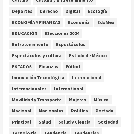
Cultura
Cultura y Entretenimiento
domingo de agosto
Deportes
Derecho
Digital
Ecología
agosto 10, 2026
2
ECONOMÍA Y FINANZAS
Economía
EdoMex
Reflexionan sobre el derecho a la
EDUCACIÓN
Elecciones 2024
ciudad y la resistencia desde el
barrio
Entretenimiento
Espectáculos
agosto 10, 2026
3
Espectáculos y cultura
Estado de México
ESTADOS
Finanzas
Fútbol
Jardín Hidalgo de Coyoacán atrae
mariposas y aves tras convertirse
Innovación Tecnológica
Internacional
en espacio polinizador
Internacionales
International
agosto 10, 2026
4
Movilidad y Transporte
Mujeres
Música
Planta Tecolote-La Gloria recibió
Nacional
Nacionales
Política
Portada
tres veces fondos internacionales y
sigue sin concretarse
Principal
Salud
Salud y Ciencia
Sociedad
agosto 10, 2026
5
Tecnología
Tendencia
Tendencias