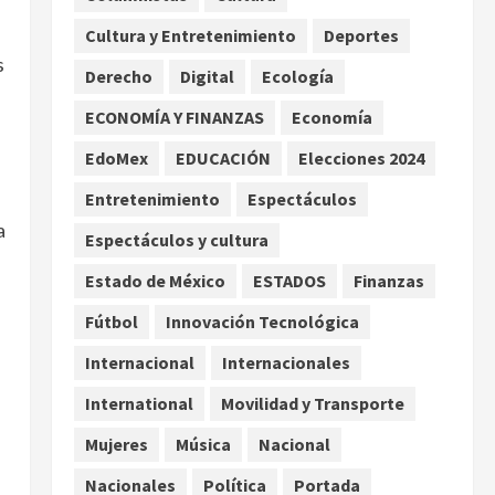
enfrentamientos
Cultura y Entretenimiento
Deportes
2
agosto 8, 2026
s
Derecho
Digital
Ecología
Declaran accidental la
muerte de Brandon Clarke
ECONOMÍA Y FINANZAS
Economía
por consumo de heroína y
EdoMex
EDUCACIÓN
Elecciones 2024
cocaína
3
agosto 8, 2026
Entretenimiento
Espectáculos
a
Espectáculos y cultura
Estados Unidos reanuda
parcialmente los envíos de
Estado de México
ESTADOS
Finanzas
aguacate desde México
Fútbol
Innovación Tecnológica
agosto 8, 2026
4
Internacional
Internacionales
Denuncian robo de 5 mil
International
Movilidad y Transporte
dólares y un Rolex al equipo
de Junior H en el AICM
Mujeres
Música
Nacional
agosto 8, 2026
5
Nacionales
Política
Portada