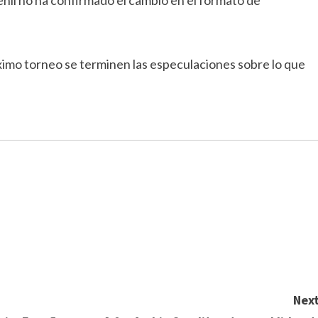
il no ha confirmado el cambio en el formato de
ximo torneo se terminen las especulaciones sobre lo que
Next