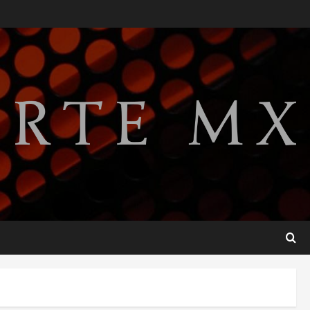
relaciones diplomáticas tras
cuatro años de
enfrentamientos
2
agosto 8, 2026
Declaran accidental la
muerte de Brandon Clarke
por consumo de heroína y
cocaína
3
agosto 8, 2026
Estados Unidos reanuda
parcialmente los envíos de
aguacate desde México
agosto 8, 2026
4
Denuncian robo de 5 mil
dólares y un Rolex al equipo
de Junior H en el AICM