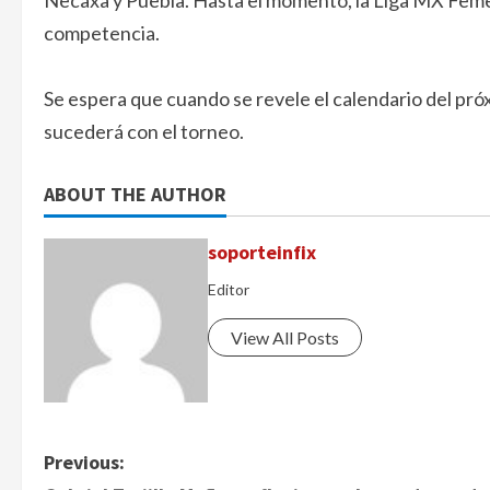
Necaxa y Puebla. Hasta el momento, la Liga MX Femen
competencia.
Se espera que cuando se revele el calendario del pró
sucederá con el torneo.
ABOUT THE AUTHOR
soporteinfix
Editor
View All Posts
P
Previous: