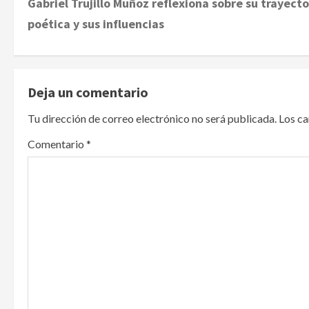
Gabriel Trujillo Muñoz reflexiona sobre su trayecto
o
poética y sus influencias
s
t
Deja un comentario
n
Tu dirección de correo electrónico no será publicada.
Los c
a
Comentario
*
v
i
g
a
t
i