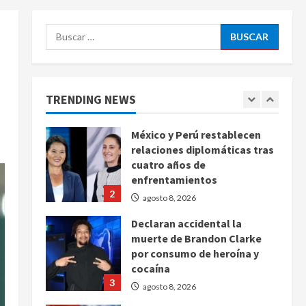
agosto 8, 2026
5
Buscar:
EE. UU. reconoce apoyo de
Sheinbaum contra el narco
pero advierte que persisten
desafíos
TRENDING NEWS
1
agosto 8, 2026
México y Perú restablecen
relaciones diplomáticas tras
cuatro años de
enfrentamientos
2
agosto 8, 2026
Declaran accidental la
muerte de Brandon Clarke
por consumo de heroína y
cocaína
3
agosto 8, 2026