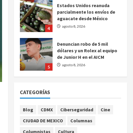
Estados Unidos reanuda
parcialmente los envíos de
aguacate desde México
agosto 8, 2026
4
Denuncian robo de 5 mil
dólares y un Rolex al equipo
de Junior H en el AICM
agosto 8, 2026
5
EE. UU. reconoce apoyo de
Sheinbaum contra el narco
CATEGORÍAS
pero advierte que persisten
desafíos
1
agosto 8, 2026
Blog
CDMX
Ciberseguridad
Cine
México y Perú restablecen
CIUDAD DE MEXICO
Columnas
relaciones diplomáticas tras
cuatro años de
Columnistas
Cultura