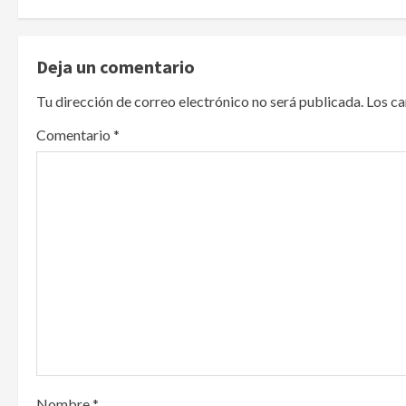
t
n
Deja un comentario
a
Tu dirección de correo electrónico no será publicada.
Los c
v
Comentario
*
i
g
a
t
i
o
n
Nombre
*