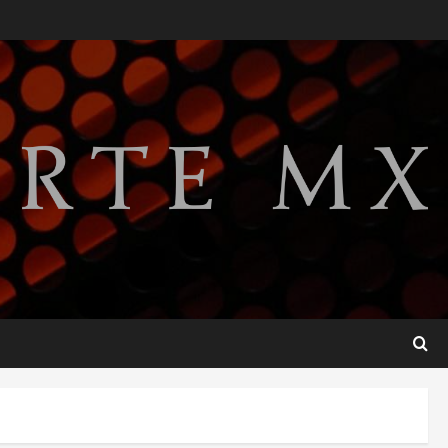
SMN pronostica lluvias
intensas, granizo y calor
extremo para este 7 de
agosto
2
agosto 7, 2026
Internacional
Christopher Landau
desmiente artículo de
Foreign Policy sobre visita a
Islas Salomón
3
agosto 7, 2026
Nacional
Capturan en Zapopan a
ciudadano estadounidense
buscado por Interpol
4
agosto 7, 2026
Nacional
Portada
Detienen al exgobernador de
Guerrero Ángel Aguirre por
obstrucción en el caso