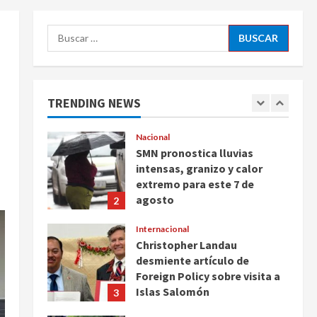
Ayotzinapa
5
Buscar:
agosto 7, 2026
Nacional
Michoacán intensifica
combate a la extorsión en
zona aguacatera y Tierra
TRENDING NEWS
Caliente
1
agosto 7, 2026
Nacional
SMN pronostica lluvias
intensas, granizo y calor
extremo para este 7 de
agosto
2
agosto 7, 2026
Internacional
Christopher Landau
desmiente artículo de
Foreign Policy sobre visita a
Islas Salomón
3
agosto 7, 2026