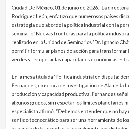
Ciudad De México, 01 de junio de 2026.- La director
Rodríguez León, enfatizó que numerosos países disc
estrategia que aborde la política industrial con la pe
seminario ‘Nuevas fronteras para la política industri
realizado en la Unidad de Seminarios ‘Dr. Ignacio Chá
permitir formular planes de acción para transformar l
verdes y recuperar las capacidades económicas estr
En la mesa titulada ‘Política industrial en disputa: d
Fernandes, directora de Investigación de Alameda In
producción y capacidad productiva. Fernandes señaló 
algunos grupos, sin respetar los límites planetarios ni
especialista afirmó: “Debemos entender que no hay un
sentido tecnocrático para ser una herramienta de los 
privado o de la sociedad, especialmente por dictadura