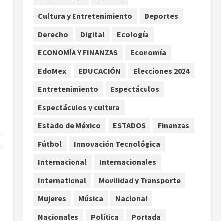
extremo para este 7 de
Cultura y Entretenimiento
Deportes
agosto
2
agosto 7, 2026
Derecho
Digital
Ecología
Internacional
Christopher Landau
ECONOMÍA Y FINANZAS
Economía
desmiente artículo de
EdoMex
EDUCACIÓN
Elecciones 2024
Foreign Policy sobre visita a
Islas Salomón
3
Entretenimiento
Espectáculos
agosto 7, 2026
Nacional
Espectáculos y cultura
Capturan en Zapopan a
ciudadano estadounidense
Estado de México
ESTADOS
Finanzas
a
buscado por Interpol
Fútbol
Innovación Tecnológica
e
4
agosto 7, 2026
Internacional
Internacionales
Nacional
Portada
Detienen al exgobernador de
International
Movilidad y Transporte
Guerrero Ángel Aguirre por
Mujeres
Música
Nacional
obstrucción en el caso
Ayotzinapa
5
Nacionales
Política
Portada