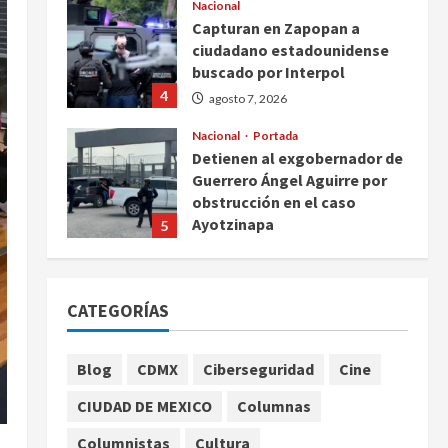
Nacional
Capturan en Zapopan a
ciudadano estadounidense
buscado por Interpol
4
agosto 7, 2026
Nacional
Portada
Detienen al exgobernador de
Guerrero Ángel Aguirre por
obstrucción en el caso
Ayotzinapa
5
agosto 7, 2026
Nacional
Michoacán intensifica
CATEGORÍAS
combate a la extorsión en
zona aguacatera y Tierra
Caliente
1
Blog
CDMX
Ciberseguridad
Cine
agosto 7, 2026
Nacional
CIUDAD DE MEXICO
Columnas
SMN pronostica lluvias
intensas, granizo y calor
Columnistas
Cultura