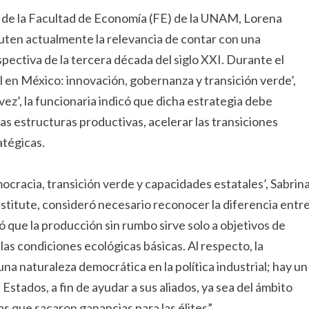
a de la Facultad de Economía (FE) de la UNAM, Lorena
uten actualmente la relevancia de contar con una
rspectiva de la tercera década del siglo XXI. Durante el
al en México: innovación, gobernanza y transición verde’,
vez’, la funcionaria indicó que dicha estrategia debe
as estructuras productivas, acelerar las transiciones
atégicas.
emocracia, transición verde y capacidades estatales’, Sabrin
stitute, consideró necesario reconocer la diferencia entr
que la producción sin rumbo sirve solo a objetivos de
 las condiciones ecológicas básicas. Al respecto, la
a naturaleza democrática en la política industrial; hay un
Estados, a fin de ayudar a sus aliados, ya sea del ámbito
s que sacaron ganancias para las élites”.