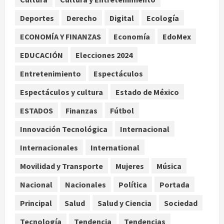
de agosto
Deportes
Derecho
Digital
Ecología
2
agosto 7, 2026
ECONOMÍA Y FINANZAS
Economía
EdoMex
Internacional
Christopher Landau desmiente
EDUCACIÓN
Elecciones 2024
artículo de Foreign Policy sobre
Entretenimiento
Espectáculos
visita a Islas Salomón
3
agosto 7, 2026
Espectáculos y cultura
Estado de México
Nacional
ESTADOS
Finanzas
Fútbol
Capturan en Zapopan a ciudadano
estadounidense buscado por
Innovación Tecnológica
Internacional
Interpol
Internacionales
International
4
agosto 7, 2026
Movilidad y Transporte
Mujeres
Música
Nacional
Portada
Detienen al exgobernador de
Nacional
Nacionales
Política
Portada
Guerrero Ángel Aguirre por
Principal
Salud
Salud y Ciencia
Sociedad
obstrucción en el caso Ayotzinapa
5
agosto 7, 2026
Tecnología
Tendencia
Tendencias