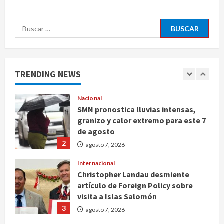
obstrucción en el caso Ayotzinapa
5
agosto 7, 2026
Buscar:
Nacional
Michoacán intensifica combate a la
extorsión en zona aguacatera y
Tierra Caliente
TRENDING NEWS
1
agosto 7, 2026
Nacional
SMN pronostica lluvias intensas,
granizo y calor extremo para este 7
de agosto
2
agosto 7, 2026
Internacional
Christopher Landau desmiente
artículo de Foreign Policy sobre
visita a Islas Salomón
3
agosto 7, 2026