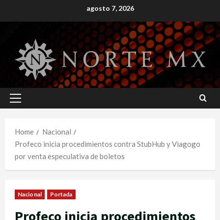
Skip
agosto 7, 2026
to
content
Primary
Menu
Home
Nacional
Profeco inicia procedimientos contra StubHub y Viagogo
por venta especulativa de boletos
Nacional
Portada
Profeco inicia procedimientos