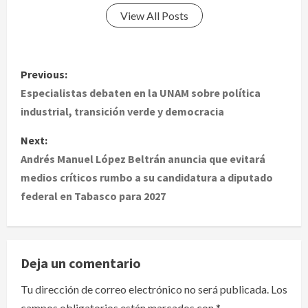
View All Posts
P
Previous:
o
Especialistas debaten en la UNAM sobre política
industrial, transición verde y democracia
s
Next:
t
Andrés Manuel López Beltrán anuncia que evitará
medios críticos rumbo a su candidatura a diputado
n
federal en Tabasco para 2027
a
v
Deja un comentario
i
Tu dirección de correo electrónico no será publicada.
Los
g
campos obligatorios están marcados con
*