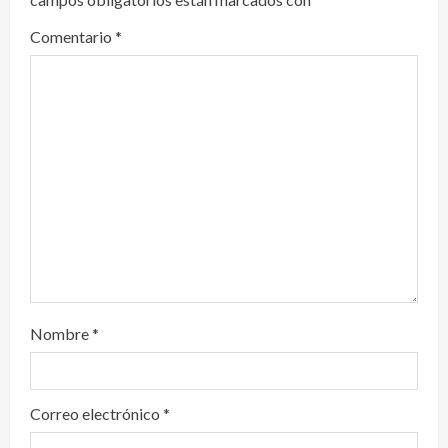
a
Comentario
*
t
i
o
n
Nombre
*
Correo electrónico
*