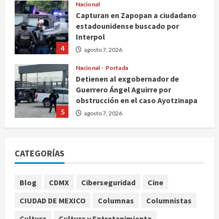
Nacional
Capturan en Zapopan a ciudadano
estadounidense buscado por
Interpol
4
agosto 7, 2026
Nacional
Portada
Detienen al exgobernador de
Guerrero Ángel Aguirre por
obstrucción en el caso Ayotzinapa
5
agosto 7, 2026
Nacional
Michoacán intensifica combate a la
CATEGORÍAS
extorsión en zona aguacatera y
Tierra Caliente
1
agosto 7, 2026
Blog
CDMX
Ciberseguridad
Cine
Nacional
CIUDAD DE MEXICO
Columnas
Columnistas
SMN pronostica lluvias intensas,
granizo y calor extremo para este 7
Cultura
Cultura y Entretenimiento