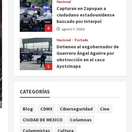
Nacional
Capturan en Zapopan a
ciudadano estadounidense
buscado por Interpol
4
agosto 7, 2026
Nacional
Portada
Detienen al exgobernador de
Guerrero Ángel Aguirre por
obstrucción en el caso
Ayotzinapa
5
agosto 7, 2026
Nacional
Michoacán intensifica
CATEGORÍAS
combate a la extorsión en
zona aguacatera y Tierra
Caliente
1
Blog
CDMX
Ciberseguridad
Cine
agosto 7, 2026
Nacional
CIUDAD DE MEXICO
Columnas
SMN pronostica lluvias
intensas, granizo y calor
Columnistas
Cultura