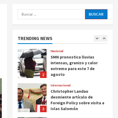
Ayotzinapa
5
Buscar:
agosto 7, 2026
Nacional
Michoacán intensifica
combate a la extorsión en
zona aguacatera y Tierra
TRENDING NEWS
Caliente
1
agosto 7, 2026
Nacional
SMN pronostica lluvias
intensas, granizo y calor
extremo para este 7 de
agosto
2
agosto 7, 2026
Internacional
Christopher Landau
desmiente artículo de
Foreign Policy sobre visita a
Islas Salomón
3
agosto 7, 2026