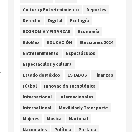
extremo para este 7 de
Cultura y Entretenimiento
Deportes
agosto
2
agosto 7, 2026
Derecho
Digital
Ecología
Internacional
Christopher Landau
ECONOMÍA Y FINANZAS
Economía
desmiente artículo de
EdoMex
EDUCACIÓN
Elecciones 2024
Foreign Policy sobre visita a
Islas Salomón
3
Entretenimiento
Espectáculos
agosto 7, 2026
Nacional
Espectáculos y cultura
Capturan en Zapopan a
s
ciudadano estadounidense
Estado de México
ESTADOS
Finanzas
buscado por Interpol
Fútbol
Innovación Tecnológica
4
agosto 7, 2026
Internacional
Internacionales
Nacional
Portada
Detienen al exgobernador de
International
Movilidad y Transporte
Guerrero Ángel Aguirre por
Mujeres
Música
Nacional
obstrucción en el caso
Ayotzinapa
5
Nacionales
Política
Portada