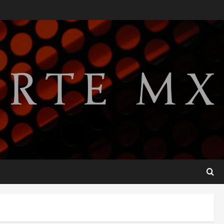
SMN pronostica lluvias
intensas, granizo y calor
extremo para este 7 de
agosto
2
agosto 7, 2026
Internacional
Christopher Landau
desmiente artículo de
Foreign Policy sobre visita a
Islas Salomón
3
agosto 7, 2026
Nacional
Capturan en Zapopan a
ciudadano estadounidense
buscado por Interpol
4
agosto 7, 2026
Nacional
Portada
Detienen al exgobernador de
Guerrero Ángel Aguirre por
obstrucción en el caso