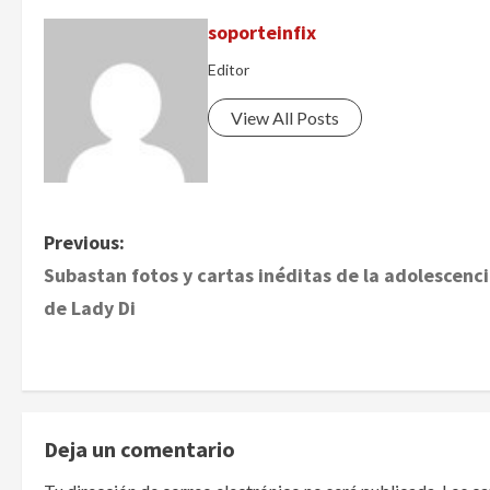
soporteinfix
Editor
View All Posts
P
Previous:
Subastan fotos y cartas inéditas de la adolescenc
o
de Lady Di
s
t
n
Deja un comentario
a