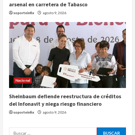
arsenal en carretera de Tabasco
2
agosto 9, 2026
soporteinfix
agosto 9, 2026
Melanie Martinez se presenta en el
Palacio de los Deportes con su tour
‘Hades: The Sacrifice’
agosto 9, 2026
3
Nacional
Sheinbaum defiende reestructura
de créditos del Infonavit y niega
riesgo financiero
Nacional
4
agosto 9, 2026
Sheinbaum defiende reestructura de créditos
Internacional
del Infonavit y niega riesgo financiero
Colombia respalda soberanía de
Marruecos sobre el Sáhara y busca
soporteinfix
agosto 9, 2026
TLC
5
agosto 9, 2026
Buscar: