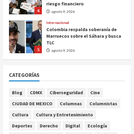
riesgo financiero
4
agosto 9, 2026
Internacional
Colombia respalda soberanía de
Marruecos sobre el Sáhara y busca
TLC
5
agosto 9, 2026
Deportes
Internacional
Portada
Fallece Jorge Messi, padre de
CATEGORÍAS
Lionel, a los 68 años en Rosario
agosto 9, 2026
1
Blog
CDMX
Ciberseguridad
Cine
Nacional
CIUDAD DE MEXICO
Columnas
Columnistas
Detienen a ‘El Pony’ con fusil M4,
drogas y arsenal en carretera de
Cultura
Cultura y Entretenimiento
Tabasco
Deportes
Derecho
Digital
Ecología
2
agosto 9, 2026