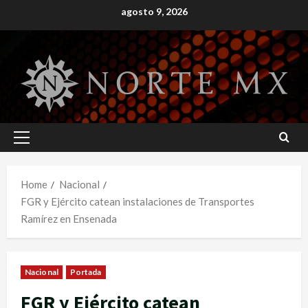
Skip
agosto 9, 2026
to
content
Primary
Menu
Home
Nacional
FGR y Ejército catean instalaciones de Transportes
Ramírez en Ensenada
Nacional
Portada
FGR y Ejército catean