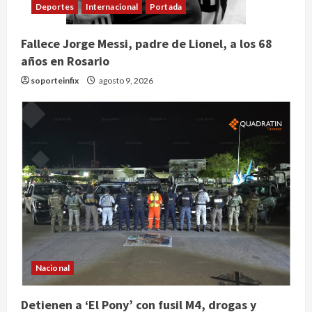
Deportes
Internacional
Portada
Fallece Jorge Messi, padre de Lionel, a los 68
años en Rosario
soporteinfix
agosto 9, 2026
Nacional
Nacional
Detienen a ‘El Pony’ con fusil M4,
drogas y arsenal en carretera de
Detienen a ‘El Pony’ con fusil M4, drogas y
Tabasco