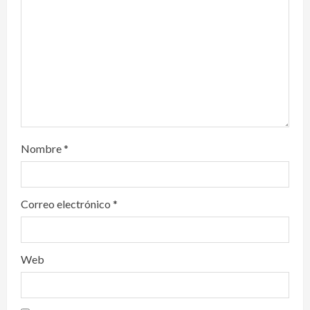
i
o
n
Nombre
*
Correo electrónico
*
Web