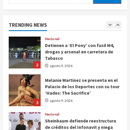
Deportes
Internacional
Portada
Fallece Jorge Messi, padre de
Lionel, a los 68 años en Rosario
TRENDING NEWS
agosto 9, 2026
1
Nacional
Detienen a ‘El Pony’ con fusil M4,
drogas y arsenal en carretera de
Tabasco
2
agosto 9, 2026
Melanie Martinez se presenta en el
Palacio de los Deportes con su tour
‘Hades: The Sacrifice’
agosto 9, 2026
3
Nacional
Sheinbaum defiende reestructura
de créditos del Infonavit y niega