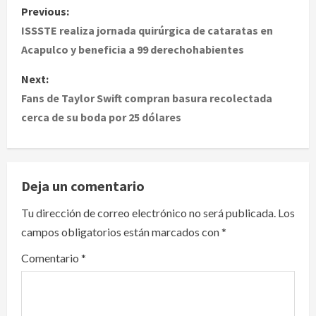
P
Previous:
o
ISSSTE realiza jornada quirúrgica de cataratas en
Acapulco y beneficia a 99 derechohabientes
s
Next:
t
Fans de Taylor Swift compran basura recolectada
cerca de su boda por 25 dólares
n
a
v
Deja un comentario
i
Tu dirección de correo electrónico no será publicada.
Los
campos obligatorios están marcados con
*
g
Comentario
*
a
t