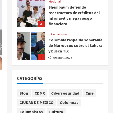
Nacional
Sheinbaum defiende
reestructura de créditos del
Infonavit y niega riesgo
financiero
4
agosto 9, 2026
Internacional
Colombia respalda soberanía
de Marruecos sobre el Sáhara
y busca TLC
5
agosto 9, 2026
Deportes
Internacional
Portada
Fallece Jorge Messi, padre de
CATEGORÍAS
Lionel, a los 68 años en
Rosario
1
agosto 9, 2026
Blog
CDMX
Ciberseguridad
Cine
Nacional
CIUDAD DE MEXICO
Columnas
Detienen a ‘El Pony’ con fusil
M4, drogas y arsenal en
Columnistas
Cultura