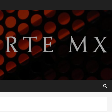
Detienen a ‘El Pony’ con fusil
M4, drogas y arsenal en
carretera de Tabasco
2
agosto 9, 2026
Melanie Martinez se presenta
en el Palacio de los Deportes
con su tour ‘Hades: The
Sacrifice’
3
agosto 9, 2026
Nacional
Sheinbaum defiende
reestructura de créditos del
Infonavit y niega riesgo
financiero
4
agosto 9, 2026
Internacional
Colombia respalda soberanía
de Marruecos sobre el Sáhara
y busca TLC