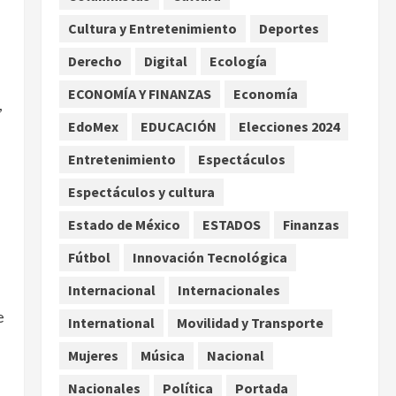
carretera de Tabasco
Cultura y Entretenimiento
Deportes
2
agosto 9, 2026
Derecho
Digital
Ecología
Melanie Martinez se presenta
en el Palacio de los Deportes
ECONOMÍA Y FINANZAS
Economía
,
con su tour ‘Hades: The
EdoMex
EDUCACIÓN
Elecciones 2024
Sacrifice’
3
agosto 9, 2026
Entretenimiento
Espectáculos
Nacional
Espectáculos y cultura
Sheinbaum defiende
reestructura de créditos del
Estado de México
ESTADOS
Finanzas
Infonavit y niega riesgo
Fútbol
Innovación Tecnológica
financiero
4
agosto 9, 2026
Internacional
Internacionales
Internacional
e
Colombia respalda soberanía
International
Movilidad y Transporte
de Marruecos sobre el Sáhara
Mujeres
Música
Nacional
y busca TLC
5
agosto 9, 2026
Nacionales
Política
Portada