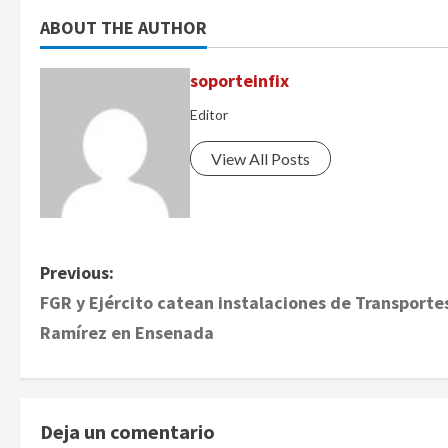
ABOUT THE AUTHOR
soporteinfix
Editor
View All Posts
P
Previous:
FGR y Ejército catean instalaciones de Transporte
o
Ramírez en Ensenada
s
t
Deja un comentario
n