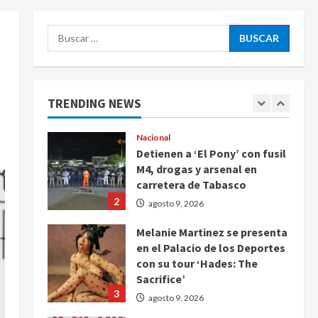
5
agosto 9, 2026
Buscar:
Deportes
Internacional
Portada
Fallece Jorge Messi, padre de
Lionel, a los 68 años en
Rosario
TRENDING NEWS
1
agosto 9, 2026
Nacional
Detienen a ‘El Pony’ con fusil
M4, drogas y arsenal en
carretera de Tabasco
2
agosto 9, 2026
Melanie Martinez se presenta
en el Palacio de los Deportes
con su tour ‘Hades: The
Sacrifice’
3
agosto 9, 2026