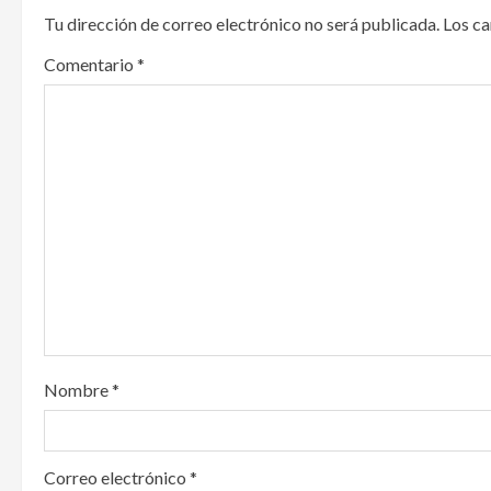
Tu dirección de correo electrónico no será publicada.
Los c
a
Comentario
*
v
i
g
a
t
i
o
Nombre
*
n
Correo electrónico
*