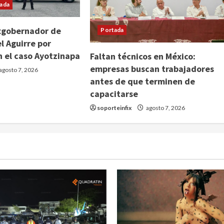
ada
xgobernador de
Portada
l Aguirre por
n el caso Ayotzinapa
Faltan técnicos en México:
empresas buscan trabajadores
agosto 7, 2026
antes de que terminen de
capacitarse
soporteinfix
agosto 7, 2026