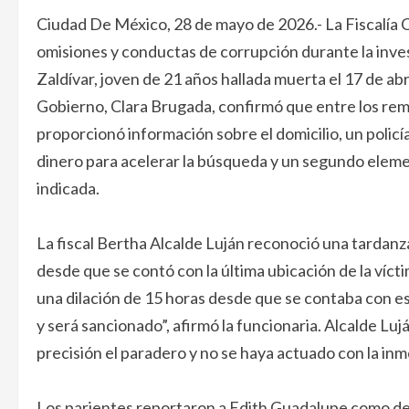
Ciudad De México, 28 de mayo de 2026.- La Fiscalía C
omisiones y conductas de corrupción durante la inve
Zaldívar, joven de 21 años hallada muerta el 17 de abri
Gobierno, Clara Brugada, confirmó que entre los rem
proporcionó información sobre el domicilio, un polic
dinero para acelerar la búsqueda y un segundo element
indicada.
La fiscal Bertha Alcalde Luján reconoció una tardanza 
desde que se contó con la última ubicación de la vícti
una dilación de 15 horas desde que se contaba con es
y será sancionado”, afirmó la funcionaria. Alcalde Luj
precisión el paradero y no se haya actuado con la in
Los parientes reportaron a Edith Guadalupe como des