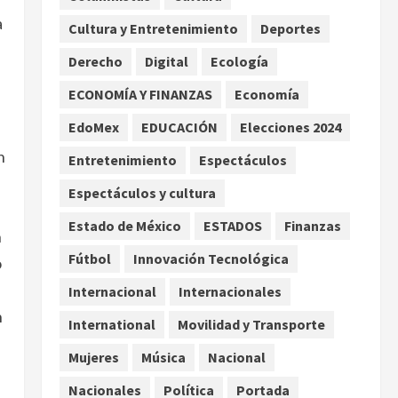
enfrentamientos
a
Cultura y Entretenimiento
Deportes
2
agosto 8, 2026
Derecho
Digital
Ecología
Declaran accidental la
muerte de Brandon Clarke
ECONOMÍA Y FINANZAS
Economía
por consumo de heroína y
EdoMex
EDUCACIÓN
Elecciones 2024
cocaína
3
n
agosto 8, 2026
Entretenimiento
Espectáculos
Espectáculos y cultura
Estados Unidos reanuda
parcialmente los envíos de
Estado de México
ESTADOS
Finanzas
aguacate desde México
n
Fútbol
Innovación Tecnológica
agosto 8, 2026
ó
4
a
Internacional
Internacionales
Denuncian robo de 5 mil
n
International
Movilidad y Transporte
dólares y un Rolex al equipo
de Junior H en el AICM
Mujeres
Música
Nacional
agosto 8, 2026
5
Nacionales
Política
Portada