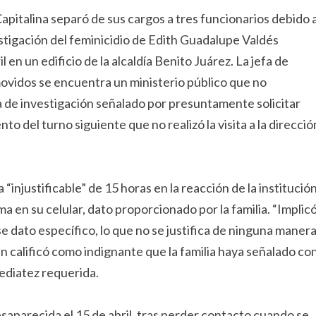
apitalina separó de sus cargos a tres funcionarios debido 
stigación del feminicidio de Edith Guadalupe Valdés
l en un edificio de la alcaldía Benito Juárez. La jefa de
ovidos se encuentra un ministerio público que no
ía de investigación señalado por presuntamente solicitar
o del turno siguiente que no realizó la visita a la direcció
“injustificable” de 15 horas en la reacción de la institució
ma en su celular, dato proporcionado por la familia. “Implic
e dato específico, lo que no se justifica de ninguna maner
án calificó como indignante que la familia haya señalado co
mediatez requerida.
aparecida el 15 de abril, tras perder contacto cuando se