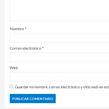
t
i
o
Nombre
*
n
Correo electrónico
*
Web
Guardar mi nombre, correo electrónico y sitio web en es