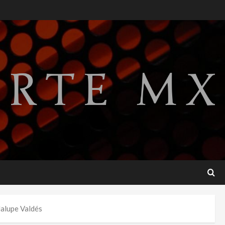
relaciones diplomáticas tras
cuatro años de
enfrentamientos
2
agosto 8, 2026
Declaran accidental la
muerte de Brandon Clarke
por consumo de heroína y
cocaína
3
agosto 8, 2026
Estados Unidos reanuda
parcialmente los envíos de
aguacate desde México
agosto 8, 2026
4
Denuncian robo de 5 mil
dalupe Valdés
dólares y un Rolex al equipo
de Junior H en el AICM