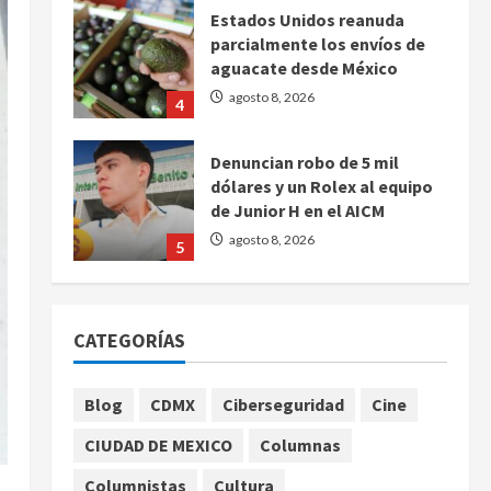
Estados Unidos reanuda
parcialmente los envíos de
aguacate desde México
agosto 8, 2026
4
Denuncian robo de 5 mil
dólares y un Rolex al equipo
de Junior H en el AICM
agosto 8, 2026
5
EE. UU. reconoce apoyo de
Sheinbaum contra el narco
CATEGORÍAS
pero advierte que persisten
desafíos
1
agosto 8, 2026
Blog
CDMX
Ciberseguridad
Cine
México y Perú restablecen
CIUDAD DE MEXICO
Columnas
relaciones diplomáticas tras
cuatro años de
Columnistas
Cultura