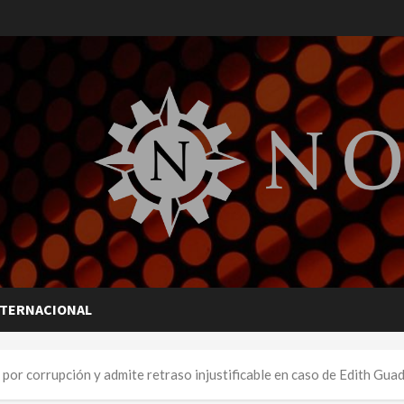
NTERNACIONAL
por corrupción y admite retraso injustificable en caso de Edith Gua