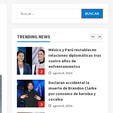
agosto 8, 2026
5
Buscar:
EE. UU. reconoce apoyo de
Sheinbaum contra el narco
pero advierte que persisten
desafíos
TRENDING NEWS
1
agosto 8, 2026
México y Perú restablecen
relaciones diplomáticas tras
cuatro años de
enfrentamientos
2
agosto 8, 2026
Declaran accidental la
muerte de Brandon Clarke
por consumo de heroína y
cocaína
3
agosto 8, 2026