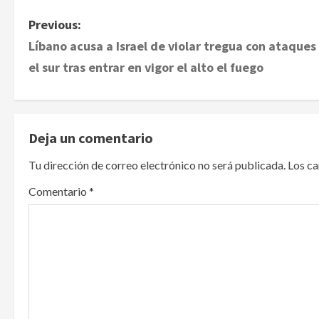
P
Previous:
Líbano acusa a Israel de violar tregua con ataques
o
el sur tras entrar en vigor el alto el fuego
s
t
Deja un comentario
n
Tu dirección de correo electrónico no será publicada.
Los c
a
Comentario
*
v
i
g
a