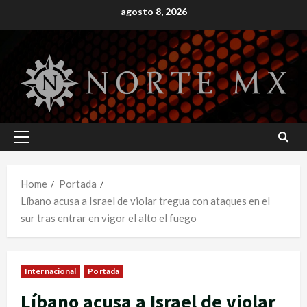
Skip
agosto 8, 2026
to
content
Primary
Menu
Home
Portada
Líbano acusa a Israel de violar tregua con ataques en el
sur tras entrar en vigor el alto el fuego
Internacional
Portada
Líbano acusa a Israel de violar