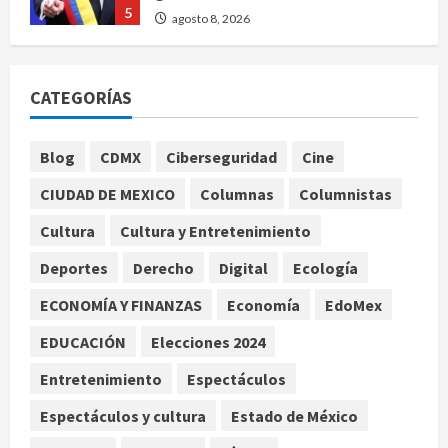
5
agosto 8, 2026
Muere a los 26 años Sydney Towle,
influencer que documentó su lucha
CATEGORÍAS
contra el cáncer
agosto 8, 2026
1
Blog
CDMX
Ciberseguridad
Cine
CIUDAD DE MEXICO
Columnas
Columnistas
México Sub-20 derrota a Canadá y
avanza a la final del Premundial
Cultura
Cultura y Entretenimiento
Concacaf
Deportes
Derecho
Digital
Ecología
agosto 8, 2026
2
ECONOMÍA Y FINANZAS
Economía
EdoMex
Defunciones en México bajan en
EDUCACIÓN
Elecciones 2024
2025 a niveles previos a la
pandemia, señala Inegi
Entretenimiento
Espectáculos
agosto 8, 2026
3
Espectáculos y cultura
Estado de México