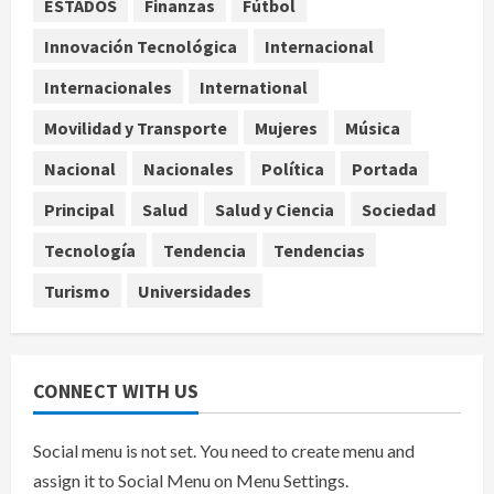
ESTADOS
Finanzas
Fútbol
Pronostican victoria 3-1 de América
Femenil sobre Cruz Azul en la
Innovación Tecnológica
Internacional
Jornada 2
Internacionales
International
agosto 8, 2026
4
Movilidad y Transporte
Mujeres
Música
De la Espriella pronuncia su primer
discurso como presidente de
Nacional
Nacionales
Política
Portada
Colombia con diez claves de
Principal
Salud
Salud y Ciencia
Sociedad
gobierno
5
agosto 8, 2026
Tecnología
Tendencia
Tendencias
Turismo
Universidades
CONNECT WITH US
Social menu is not set. You need to create menu and
assign it to Social Menu on Menu Settings.