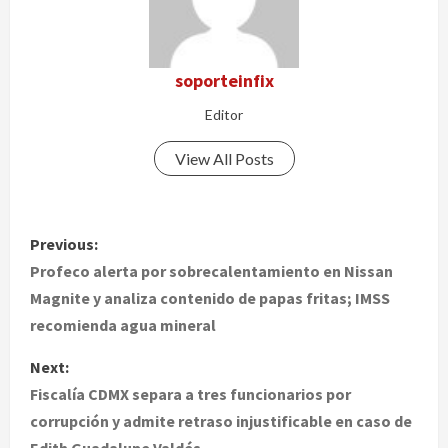
soporteinfix
Editor
View All Posts
P
Previous:
o
Profeco alerta por sobrecalentamiento en Nissan
Magnite y analiza contenido de papas fritas; IMSS
s
recomienda agua mineral
t
Next:
Fiscalía CDMX separa a tres funcionarios por
n
corrupción y admite retraso injustificable en caso de
a
Edith Guadalupe Valdés