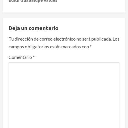
v
i
Deja un comentario
g
Tu dirección de correo electrónico no será publicada.
Los
a
campos obligatorios están marcados con
*
t
Comentario
*
i
o
n