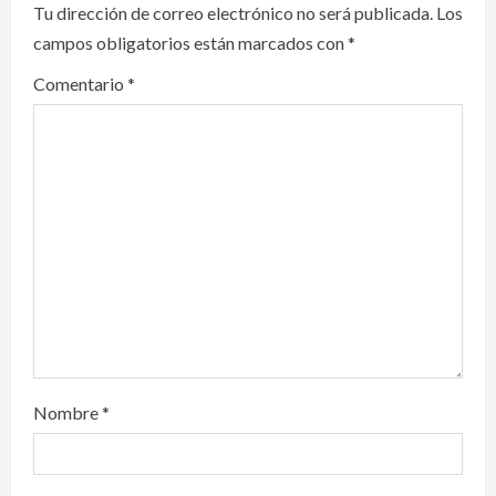
i
Tu dirección de correo electrónico no será publicada.
Los
campos obligatorios están marcados con
*
g
Comentario
*
a
t
i
o
n
Nombre
*