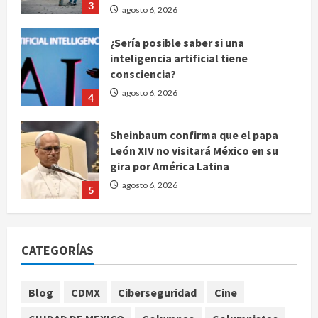
inteligencia artificial tiene
consciencia?
agosto 6, 2026
4
Sheinbaum confirma que el papa
León XIV no visitará México en su
gira por América Latina
agosto 6, 2026
5
Bad Bunny enfrenta dos demandas
millonarias por uso no consentido
de voces femeninas
agosto 6, 2026
1
CATEGORÍAS
Publican artículo sobre adaptar la
vida social a la de los hijos
Blog
CDMX
Ciberseguridad
Cine
agosto 6, 2026
2