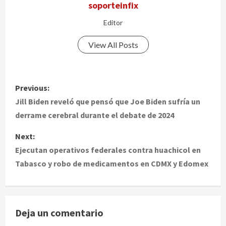
soporteinfix
Editor
View All Posts
P
Previous:
o
Jill Biden reveló que pensó que Joe Biden sufría un
derrame cerebral durante el debate de 2024
s
Next:
t
Ejecutan operativos federales contra huachicol en
Tabasco y robo de medicamentos en CDMX y Edomex
n
a
v
Deja un comentario