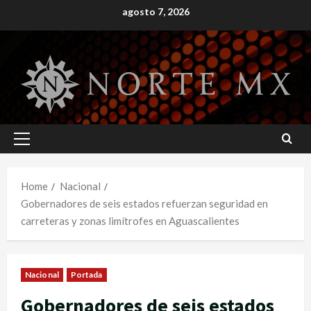
Skip
agosto 7, 2026
to
content
Primary
Menu
Home
Nacional
Gobernadores de seis estados refuerzan seguridad en
carreteras y zonas limítrofes en Aguascalientes
Nacional
Portada
Gobernadores de seis estados