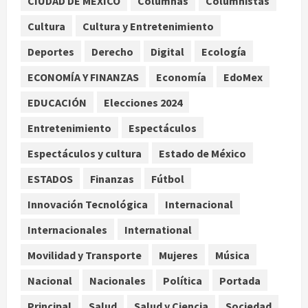
CIUDAD DE MEXICO
Columnas
Columnistas
Cultura
Cultura y Entretenimiento
Bacterias en el semen también
condicionan el éxito del embarazo:
Deportes
Derecho
Digital
Ecología
estudio cambia el foco al
microbioma seminal
ECONOMÍA Y FINANZAS
Economía
EdoMex
3
agosto 6, 2026
EDUCACIÓN
Elecciones 2024
¿Sería posible saber si una
Entretenimiento
Espectáculos
inteligencia artificial tiene
Espectáculos y cultura
Estado de México
consciencia?
agosto 6, 2026
4
ESTADOS
Finanzas
Fútbol
Innovación Tecnológica
Internacional
Sheinbaum confirma que el papa
León XIV no visitará México en su
Internacionales
International
gira por América Latina
Movilidad y Transporte
Mujeres
Música
agosto 6, 2026
5
Nacional
Nacionales
Política
Portada
Principal
Salud
Salud y Ciencia
Sociedad