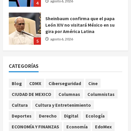
Sheinbaum confirma que el papa
León XIV no visitará México en su
gira por América Latina
agosto 6, 2026
5
Bad Bunny enfrenta dos demandas
millonarias por uso no consentido
de voces femeninas
agosto 6, 2026
1
CATEGORÍAS
Blog
CDMX
Ciberseguridad
Cine
Publican artículo sobre adaptar la
vida social a la de los hijos
CIUDAD DE MEXICO
Columnas
Columnistas
agosto 6, 2026
2
Cultura
Cultura y Entretenimiento
Deportes
Derecho
Digital
Ecología
Bacterias en el semen también
condicionan el éxito del embarazo:
ECONOMÍA Y FINANZAS
Economía
EdoMex
estudio cambia el foco al