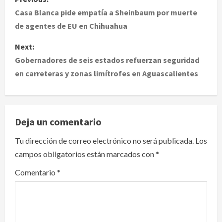
o
Casa Blanca pide empatía a Sheinbaum por muerte
de agentes de EU en Chihuahua
s
Next:
t
Gobernadores de seis estados refuerzan seguridad
en carreteras y zonas limítrofes en Aguascalientes
n
a
v
Deja un comentario
i
Tu dirección de correo electrónico no será publicada.
Los
campos obligatorios están marcados con
*
g
Comentario
*
a
t