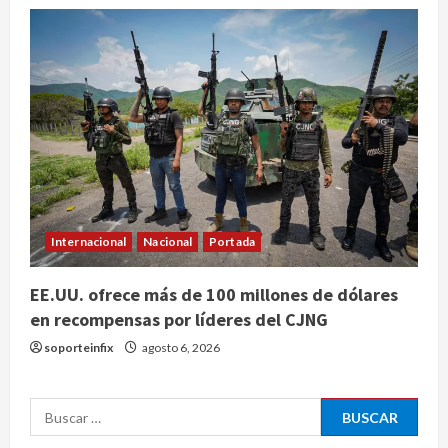
condicionan el éxito del embarazo:
estudio cambia el foco al
microbioma seminal
3
agosto 6, 2026
¿Sería posible saber si una
inteligencia artificial tiene
consciencia?
agosto 6, 2026
4
Internacional
Nacional
Portada
Sheinbaum confirma que el papa
León XIV no visitará México en su
EE.UU. ofrece más de 100 millones de dólares
gira por América Latina
en recompensas por líderes del CJNG
agosto 6, 2026
5
soporteinfix
agosto 6, 2026
Bad Bunny enfrenta dos demandas
Buscar:
millonarias por uso no consentido
de voces femeninas