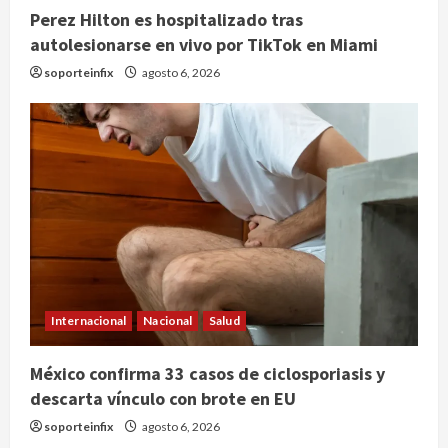
Perez Hilton es hospitalizado tras
autolesionarse en vivo por TikTok en Miami
soporteinfix
agosto 6, 2026
Internacional
Nacional
Salud
Publican artículo sobre adaptar la
vida social a la de los hijos
México confirma 33 casos de ciclosporiasis y
agosto 6, 2026
descarta vínculo con brote en EU
2
soporteinfix
agosto 6, 2026
Bacterias en el semen también