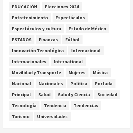
microbioma seminal
EDUCACIÓN
Elecciones 2024
3
agosto 6, 2026
Entretenimiento
Espectáculos
¿Sería posible saber si una
Espectáculos y cultura
Estado de México
inteligencia artificial tiene
consciencia?
ESTADOS
Finanzas
Fútbol
agosto 6, 2026
4
Innovación Tecnológica
Internacional
Internacionales
International
Sheinbaum confirma que el papa
León XIV no visitará México en su
Movilidad y Transporte
Mujeres
Música
gira por América Latina
Nacional
Nacionales
Política
Portada
agosto 6, 2026
5
Principal
Salud
Salud y Ciencia
Sociedad
Tecnología
Tendencia
Tendencias
Turismo
Universidades