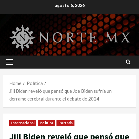
Skip
agosto 6, 2026
to
content
Primary
Menu
Home
Política
Jill Biden reveló que pensó que Joe Biden sufría un
derrame cerebral durante el debate de 2024
Internacional
Política
Portada
Jill Biden reveló que pensó que