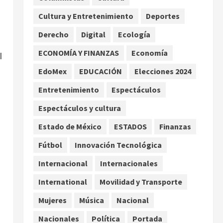
Asociación de Scouts en
Cultura y Entretenimiento
Deportes
México
2
agosto 7, 2026
Derecho
Digital
Ecología
Internacional
Portada
Desplome de la IA arrastra a
ECONOMÍA Y FINANZAS
Economía
l
fondos estrella de Wall
EdoMex
EDUCACIÓN
Elecciones 2024
Street
3
agosto 7, 2026
Entretenimiento
Espectáculos
Internacional
Espectáculos y cultura
Estudio en Science vincula el
consumo de fruta ancestral
Estado de México
ESTADOS
Finanzas
con la evolución del cerebro
Fútbol
Innovación Tecnológica
humano
4
agosto 7, 2026
Internacional
Internacionales
Internacional
EE.UU. amplía revisión de
International
Movilidad y Transporte
redes sociales para visados
Mujeres
Música
Nacional
de periodistas y ciertos
ciudadanos de México y
5
Nacionales
Política
Portada
Canadá