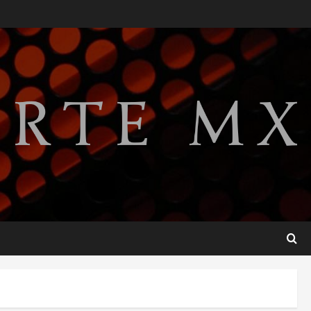
Lotería Nacional emite
billete por centenario de la
Asociación de Scouts en
México
2
agosto 7, 2026
Internacional
Portada
Desplome de la IA arrastra a
fondos estrella de Wall
Street
3
agosto 7, 2026
Internacional
Estudio en Science vincula el
consumo de fruta ancestral
con la evolución del cerebro
humano
4
agosto 7, 2026
Internacional
EE.UU. amplía revisión de
redes sociales para visados
de periodistas y ciertos