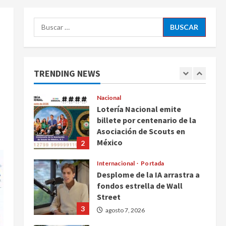
ciudadanos de México y
5
Canadá
Buscar:
Nacional
agosto 7, 2026
n
Fallece Carlos Garfias
Merlos, arzobispo emérito de
Morelia
TRENDING NEWS
1
agosto 7, 2026
Nacional
Lotería Nacional emite
billete por centenario de la
Asociación de Scouts en
México
2
agosto 7, 2026
Internacional
Portada
Desplome de la IA arrastra a
fondos estrella de Wall
Street
3
agosto 7, 2026