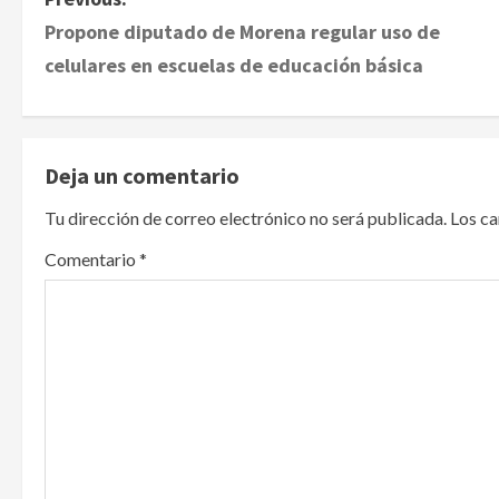
P
Propone diputado de Morena regular uso de
o
celulares en escuelas de educación básica
s
t
Deja un comentario
n
Tu dirección de correo electrónico no será publicada.
Los c
a
Comentario
*
v
i
g
a
t