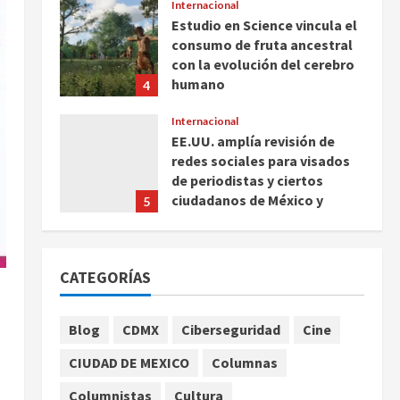
Internacional
Estudio en Science vincula el
consumo de fruta ancestral
con la evolución del cerebro
humano
4
agosto 7, 2026
Internacional
EE.UU. amplía revisión de
redes sociales para visados
de periodistas y ciertos
ciudadanos de México y
5
Canadá
Nacional
agosto 7, 2026
Fallece Carlos Garfias
CATEGORÍAS
Merlos, arzobispo emérito de
Morelia
1
agosto 7, 2026
Blog
CDMX
Ciberseguridad
Cine
Nacional
CIUDAD DE MEXICO
Columnas
Lotería Nacional emite
billete por centenario de la
Columnistas
Cultura