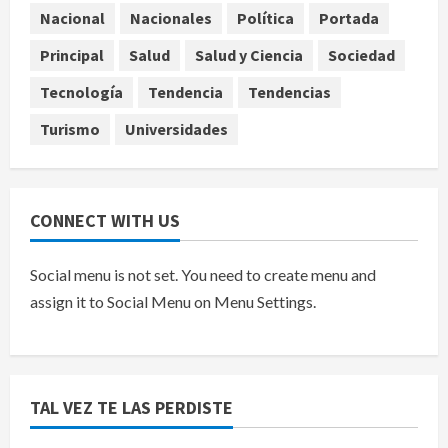
Planta Tecolote-La Gloria recibió
Nacional
Nacionales
Política
Portada
tres veces fondos internacionales y
sigue sin concretarse
Principal
Salud
Salud y Ciencia
Sociedad
agosto 10, 2026
5
Tecnología
Tendencia
Tendencias
Turismo
Universidades
CONNECT WITH US
Social menu is not set. You need to create menu and
assign it to Social Menu on Menu Settings.
TAL VEZ TE LAS PERDISTE