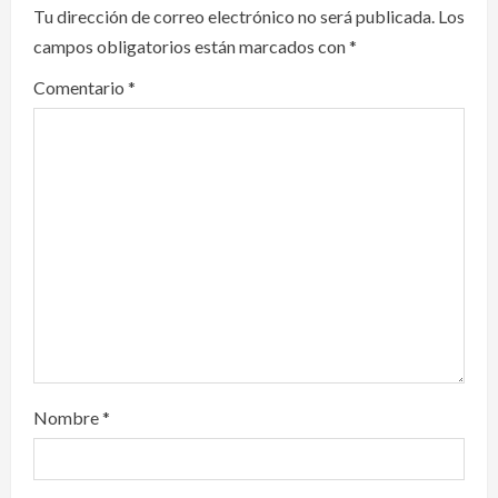
Tu dirección de correo electrónico no será publicada.
Los
g
campos obligatorios están marcados con
*
a
Comentario
*
t
i
o
n
Nombre
*