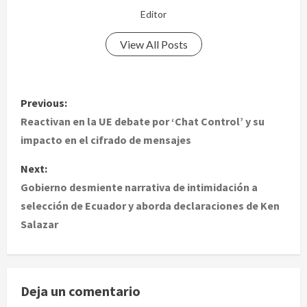
Editor
View All Posts
P
Previous:
o
Reactivan en la UE debate por ‘Chat Control’ y su
impacto en el cifrado de mensajes
s
Next:
t
Gobierno desmiente narrativa de intimidación a
selección de Ecuador y aborda declaraciones de Ken
n
Salazar
a
v
Deja un comentario
i