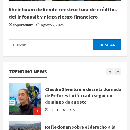
Sheinbaum defiende reestructura de créditos
Planta Tecolote-La Gloria recibió
del Infonavit y niega riesgo financiero
tres veces fondos internacionales y
soporteinfix
agosto 9, 2026
sigue sin concretarse
agosto 10, 2026
5
Buscar:
Se registran 43 mil 619 aspirantes
para el examen de ingreso a la
UNAM
TRENDING NEWS
agosto 10, 2026
1
Claudia Sheinbaum decreta Jornada
de Reforestación cada segundo
domingo de agosto
agosto 10, 2026
2
Reflexionan sobre el derecho a la