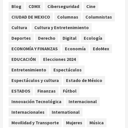
agosto 10, 2026
1
Blog
CDMX
Ciberseguridad
Cine
CIUDAD DE MEXICO
Columnas
Columnistas
Claudia Sheinbaum decreta Jornada
de Reforestación cada segundo
Cultura
Cultura y Entretenimiento
domingo de agosto
Deportes
Derecho
Digital
Ecología
agosto 10, 2026
2
ECONOMÍA Y FINANZAS
Economía
EdoMex
Reflexionan sobre el derecho a la
EDUCACIÓN
Elecciones 2024
ciudad y la resistencia desde el
barrio
Entretenimiento
Espectáculos
agosto 10, 2026
3
Espectáculos y cultura
Estado de México
ESTADOS
Finanzas
Fútbol
Jardín Hidalgo de Coyoacán atrae
mariposas y aves tras convertirse
Innovación Tecnológica
Internacional
en espacio polinizador
Internacionales
International
agosto 10, 2026
4
Movilidad y Transporte
Mujeres
Música