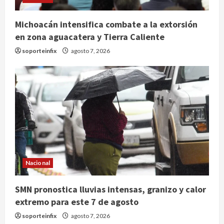
Michoacán intensifica combate a la extorsión
en zona aguacatera y Tierra Caliente
soporteinfix
agosto 7, 2026
México Sub-20 derrota a Canadá y
avanza a la final del Premundial
Nacional
Concacaf
agosto 8, 2026
SMN pronostica lluvias intensas, granizo y calor
2
extremo para este 7 de agosto
Defunciones en México bajan en
soporteinfix
agosto 7, 2026