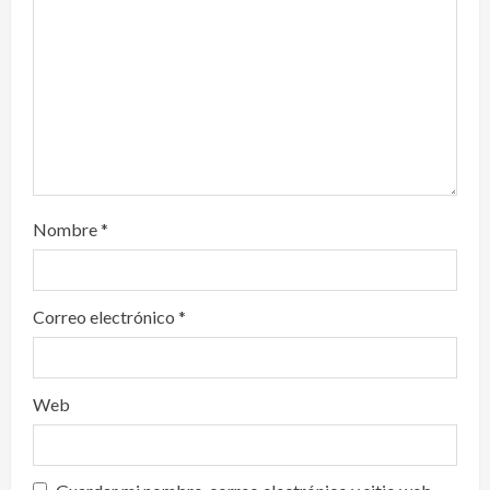
i
o
n
Nombre
*
Correo electrónico
*
Web