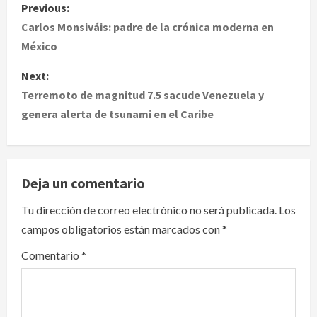
P
Previous:
o
Carlos Monsiváis: padre de la crónica moderna en
México
s
Next:
t
Terremoto de magnitud 7.5 sacude Venezuela y
genera alerta de tsunami en el Caribe
n
a
v
Deja un comentario
i
Tu dirección de correo electrónico no será publicada.
Los
campos obligatorios están marcados con
*
g
Comentario
*
a
t