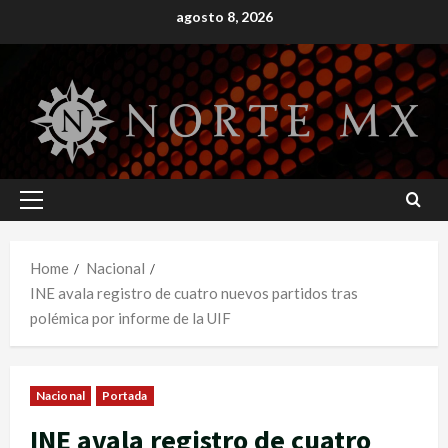
Skip
agosto 8, 2026
to
content
Primary
Menu
Home
Nacional
INE avala registro de cuatro nuevos partidos tras
polémica por informe de la UIF
Nacional
Portada
INE avala registro de cuatro