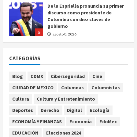
discurso como presidente de
Colombia con diez claves de
gobierno
5
agosto 8, 2026
Muere a los 26 años Sydney Towle,
influencer que documentó su lucha
contra el cáncer
CATEGORÍAS
agosto 8, 2026
1
Blog
CDMX
Ciberseguridad
Cine
México Sub-20 derrota a Canadá y
avanza a la final del Premundial
CIUDAD DE MEXICO
Columnas
Columnistas
Concacaf
Cultura
Cultura y Entretenimiento
agosto 8, 2026
2
Deportes
Derecho
Digital
Ecología
Defunciones en México bajan en
ECONOMÍA Y FINANZAS
Economía
EdoMex
2025 a niveles previos a la
pandemia, señala Inegi
EDUCACIÓN
Elecciones 2024