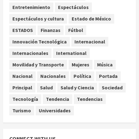
agosto 8, 2026
3
Entretenimiento
Espectáculos
Espectáculos y cultura
Estado de México
Pronostican victoria 3-1 de América
Femenil sobre Cruz Azul en la
ESTADOS
Finanzas
Fútbol
Jornada 2
Innovación Tecnológica
Internacional
agosto 8, 2026
4
Internacionales
International
De la Espriella pronuncia su primer
Movilidad y Transporte
Mujeres
Música
discurso como presidente de
Colombia con diez claves de
Nacional
Nacionales
Política
Portada
gobierno
5
Principal
Salud
Salud y Ciencia
Sociedad
agosto 8, 2026
Tecnología
Tendencia
Tendencias
Turismo
Universidades
CONNECT WITH US