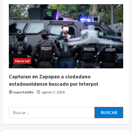
2025 a niveles previos a la
pandemia, señala Inegi
agosto 8, 2026
3
Pronostican victoria 3-1 de América
Femenil sobre Cruz Azul en la
Jornada 2
agosto 8, 2026
4
Nacional
De la Espriella pronuncia su primer
Capturan en Zapopan a ciudadano
discurso como presidente de
Colombia con diez claves de
estadounidense buscado por Interpol
gobierno
soporteinfix
agosto 7, 2026
5
agosto 8, 2026
Muere a los 26 años Sydney Towle,
Buscar:
influencer que documentó su lucha
contra el cáncer
agosto 8, 2026