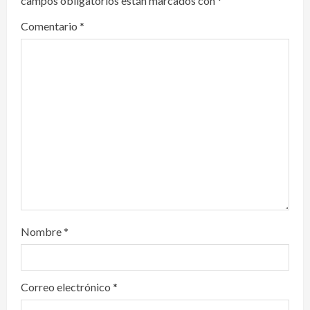
campos obligatorios están marcados con
*
g
Comentario
*
a
t
i
o
n
Nombre
*
Correo electrónico
*