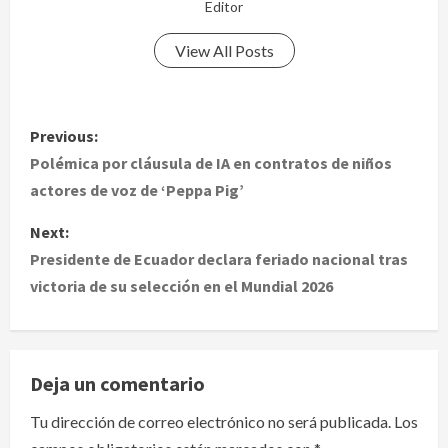
Editor
View All Posts
P
Previous:
o
Polémica por cláusula de IA en contratos de niños
actores de voz de ‘Peppa Pig’
s
Next:
t
Presidente de Ecuador declara feriado nacional tras
victoria de su selección en el Mundial 2026
n
a
v
Deja un comentario
i
Tu dirección de correo electrónico no será publicada.
Los