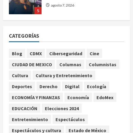
agosto 7, 2026
5
Charlotte FC vs Atlas: Fecha,
horario y canal para ver el partido
CATEGORÍAS
de la Leagues Cup 2026
agosto 7, 2026
1
Blog
CDMX
Ciberseguridad
Cine
CIUDAD DE MEXICO
Columnas
Columnistas
Colombia despide al gobierno de
Gustavo Petro tras cuatro años de
Cultura
Cultura y Entretenimiento
promesas de cambio
Deportes
Derecho
Digital
Ecología
agosto 7, 2026
2
ECONOMÍA Y FINANZAS
Economía
EdoMex
Hijos de presidentes bajo escrutinio
EDUCACIÓN
Elecciones 2024
institucional en Brasil, Guinea
Ecuatorial, Angola y EE.UU.
Entretenimiento
Espectáculos
agosto 7, 2026
3
Espectáculos y cultura
Estado de México