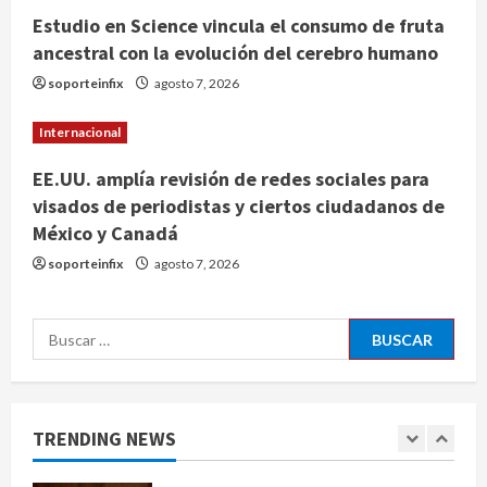
agosto 7, 2026
Estudio en Science vincula el consumo de fruta
3
ancestral con la evolución del cerebro humano
Investiga Cofepris posible vínculo
soporteinfix
agosto 7, 2026
de chiles jalapeños mexicanos con
brote de salmonelosis en EU
Internacional
agosto 7, 2026
4
EE.UU. amplía revisión de redes sociales para
visados de periodistas y ciertos ciudadanos de
México y Canadá
Ángela Buitrago señala videos
ocultados en el caso Ayotzinapa
soporteinfix
agosto 7, 2026
agosto 7, 2026
5
Buscar:
Charlotte FC vs Atlas: Fecha,
horario y canal para ver el partido
de la Leagues Cup 2026
TRENDING NEWS
agosto 7, 2026
1