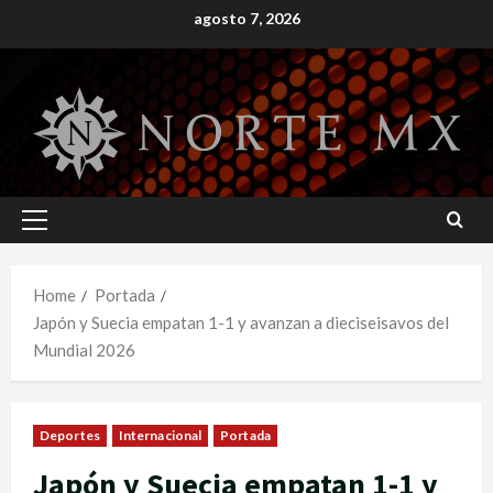
Skip
agosto 7, 2026
to
content
Primary
Menu
Home
Portada
Japón y Suecia empatan 1-1 y avanzan a dieciseisavos del
Mundial 2026
Deportes
Internacional
Portada
Japón y Suecia empatan 1-1 y