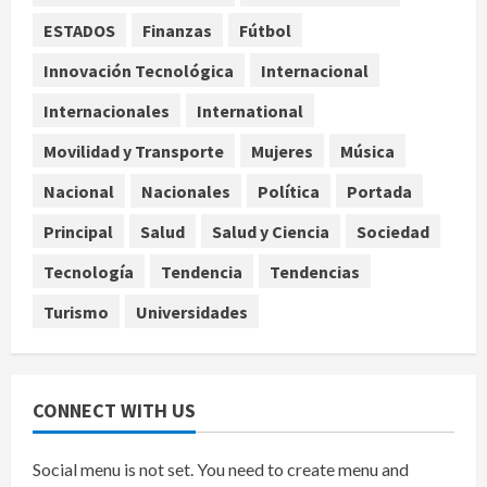
ESTADOS
Finanzas
Fútbol
Investiga Cofepris posible vínculo
de chiles jalapeños mexicanos con
Innovación Tecnológica
Internacional
brote de salmonelosis en EU
Internacionales
International
agosto 7, 2026
4
Movilidad y Transporte
Mujeres
Música
Ángela Buitrago señala videos
Nacional
Nacionales
Política
Portada
ocultados en el caso Ayotzinapa
Principal
Salud
Salud y Ciencia
Sociedad
agosto 7, 2026
5
Tecnología
Tendencia
Tendencias
Turismo
Universidades
CONNECT WITH US
Social menu is not set. You need to create menu and