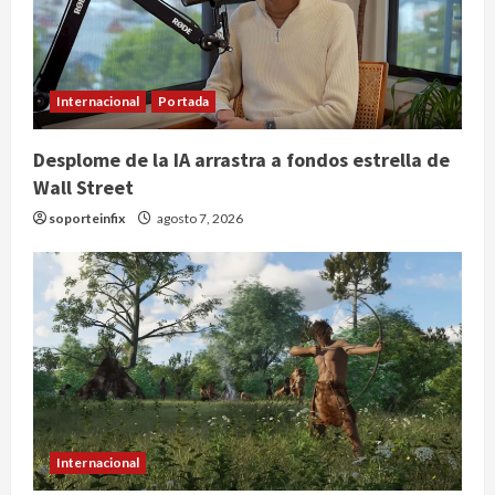
Internacional
Portada
Desplome de la IA arrastra a fondos estrella de
Wall Street
soporteinfix
agosto 7, 2026
Colombia despide al gobierno de
Gustavo Petro tras cuatro años de
promesas de cambio
agosto 7, 2026
2
Hijos de presidentes bajo escrutinio
institucional en Brasil, Guinea
Internacional
Ecuatorial, Angola y EE.UU.