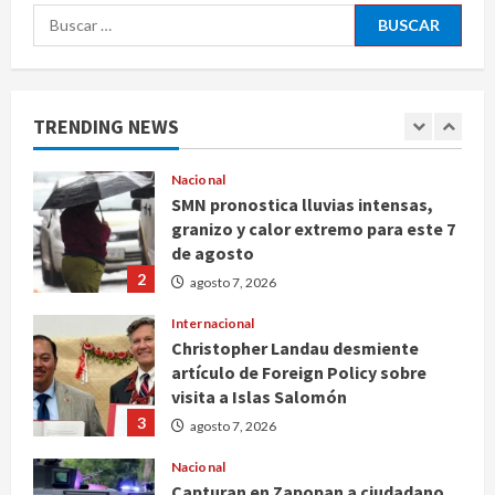
Nacional
Buscar:
Michoacán intensifica combate a la
extorsión en zona aguacatera y
Tierra Caliente
1
agosto 7, 2026
TRENDING NEWS
Nacional
SMN pronostica lluvias intensas,
granizo y calor extremo para este 7
de agosto
2
agosto 7, 2026
Internacional
Christopher Landau desmiente
artículo de Foreign Policy sobre
visita a Islas Salomón
3
agosto 7, 2026
Nacional
Capturan en Zapopan a ciudadano
estadounidense buscado por