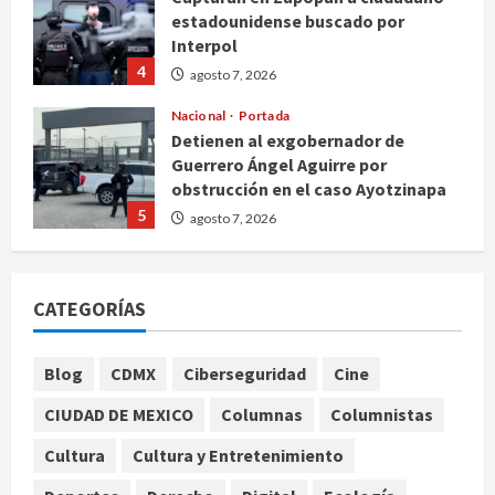
Interpol
4
agosto 7, 2026
Nacional
Portada
Detienen al exgobernador de
Guerrero Ángel Aguirre por
obstrucción en el caso Ayotzinapa
5
agosto 7, 2026
Nacional
Michoacán intensifica combate a la
extorsión en zona aguacatera y
CATEGORÍAS
Tierra Caliente
1
agosto 7, 2026
Blog
CDMX
Ciberseguridad
Cine
Nacional
SMN pronostica lluvias intensas,
CIUDAD DE MEXICO
Columnas
Columnistas
granizo y calor extremo para este 7
de agosto
Cultura
Cultura y Entretenimiento
2
agosto 7, 2026