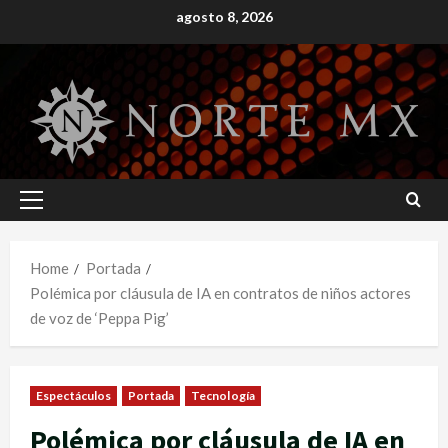
Skip
agosto 8, 2026
to
content
Primary
Menu
Home
Portada
Polémica por cláusula de IA en contratos de niños actores
de voz de ‘Peppa Pig’
Espectáculos
Portada
Tecnología
Polémica por cláusula de IA en