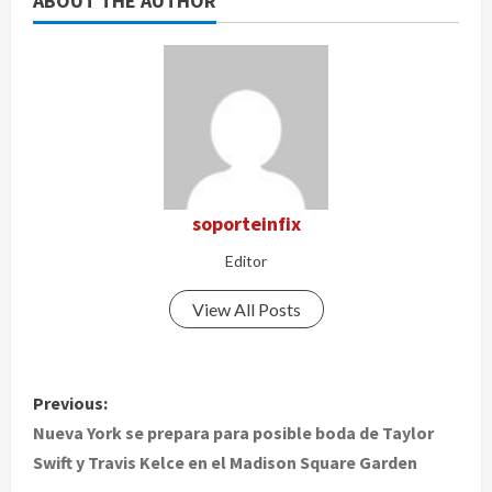
ABOUT THE AUTHOR
soporteinfix
Editor
View All Posts
P
Previous:
o
Nueva York se prepara para posible boda de Taylor
Swift y Travis Kelce en el Madison Square Garden
s