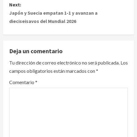
Next:
t
Japón y Suecia empatan 1-1 y avanzan a
dieciseisavos del Mundial 2026
n
a
v
Deja un comentario
i
Tu dirección de correo electrónico no será publicada.
Los
campos obligatorios están marcados con
*
g
Comentario
*
a
t
i
o