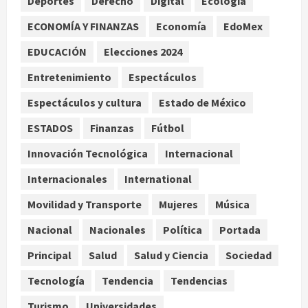
Deportes
Derecho
Digital
Ecología
Internacional
ECONOMÍA Y FINANZAS
Economía
EdoMex
Christopher Landau desmiente
artículo de Foreign Policy sobre
EDUCACIÓN
Elecciones 2024
visita a Islas Salomón
Entretenimiento
Espectáculos
3
agosto 7, 2026
Espectáculos y cultura
Estado de México
Nacional
Capturan en Zapopan a ciudadano
ESTADOS
Finanzas
Fútbol
estadounidense buscado por
Interpol
Innovación Tecnológica
Internacional
4
agosto 7, 2026
Internacionales
International
Nacional
Portada
Movilidad y Transporte
Mujeres
Música
Detienen al exgobernador de
Guerrero Ángel Aguirre por
Nacional
Nacionales
Política
Portada
obstrucción en el caso Ayotzinapa
Principal
Salud
Salud y Ciencia
Sociedad
5
agosto 7, 2026
Tecnología
Tendencia
Tendencias
Turismo
Universidades