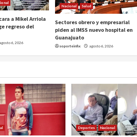
ional
Nacional
Salud
ara a Mikel Arriola
Sectores obrero y empresarial
ge regreso del
piden al IMSS nuevo hospital en
Guanajuato
agosto 6, 2026
soporteinfix
agosto 6, 2026
al
Deportes
Nacional