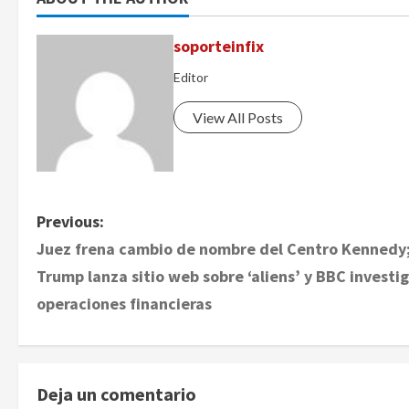
soporteinfix
Editor
View All Posts
P
Previous:
Juez frena cambio de nombre del Centro Kennedy
o
Trump lanza sitio web sobre ‘aliens’ y BBC investi
s
operaciones financieras
t
n
Deja un comentario