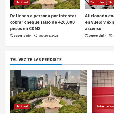
Nacional
Deportes
Nac
Detienen a persona por intentar
Aficionado enc
cobrar cheque falso de 420,000
en vuelo y exi
pesos en CDMX
ascenso
soporteinfix
agosto 6, 2026
soporteinfix
TAL VEZ TE LAS PERDISTE
Nacional
Internacion