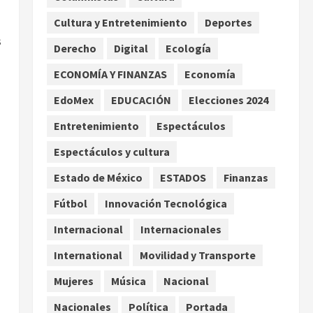
por TikTok en Miami
Cultura y Entretenimiento
Deportes
2
agosto 6, 2026
s
Derecho
Digital
Ecología
Deportes
Nacional
Aficionado encara a Mikel
ECONOMÍA Y FINANZAS
Economía
Arriola en vuelo y exige
EdoMex
EDUCACIÓN
Elecciones 2024
regreso del ascenso
3
agosto 6, 2026
Entretenimiento
Espectáculos
Nacional
Salud
Espectáculos y cultura
Sectores obrero y
empresarial piden al IMSS
Estado de México
ESTADOS
Finanzas
nuevo hospital en
Fútbol
Innovación Tecnológica
Guanajuato
4
agosto 6, 2026
Internacional
Internacionales
Nacional
Falla en sistema Booster de
International
Movilidad y Transporte
El Carrizo deja sin agua a 147
Mujeres
Música
Nacional
colonias de Tijuana
5
agosto 6, 2026
Nacionales
Política
Portada