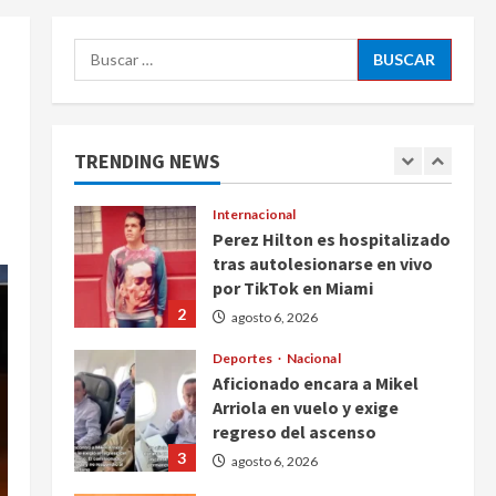
5
agosto 6, 2026
Buscar:
Nacional
Detienen a persona por
intentar cobrar cheque falso
de 420,000 pesos en CDMX
TRENDING NEWS
1
agosto 6, 2026
Internacional
Perez Hilton es hospitalizado
tras autolesionarse en vivo
por TikTok en Miami
2
agosto 6, 2026
Deportes
Nacional
Aficionado encara a Mikel
Arriola en vuelo y exige
regreso del ascenso
3
agosto 6, 2026