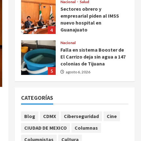
Nacional
Salud
Sectores obrero y
empresarial piden al IMSS
nuevo hospital en
Guanajuato
4
agosto 6, 2026
Nacional
Falla en sistema Booster de
El Carrizo deja sin agua a 147
colonias de Tijuana
5
agosto 6, 2026
Nacional
Detienen a persona por
CATEGORÍAS
intentar cobrar cheque falso
de 420,000 pesos en CDMX
1
agosto 6, 2026
Blog
CDMX
Ciberseguridad
Cine
Internacional
CIUDAD DE MEXICO
Columnas
Perez Hilton es hospitalizado
tras autolesionarse en vivo
Columnistas
Cultura