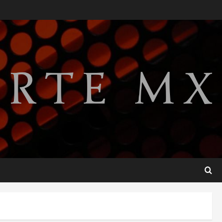
Perez Hilton es hospitalizado
tras autolesionarse en vivo
por TikTok en Miami
2
agosto 6, 2026
Deportes
Nacional
Aficionado encara a Mikel
Arriola en vuelo y exige
regreso del ascenso
3
agosto 6, 2026
Nacional
Salud
Sectores obrero y
empresarial piden al IMSS
nuevo hospital en
Guanajuato
4
agosto 6, 2026
Nacional
Falla en sistema Booster de
El Carrizo deja sin agua a 147
colonias de Tijuana