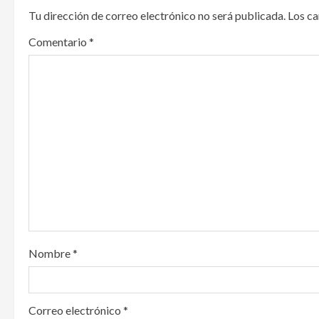
a
Tu dirección de correo electrónico no será publicada.
Los c
v
Comentario
*
i
g
a
t
i
o
n
Nombre
*
Correo electrónico
*