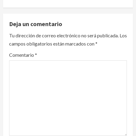
a
v
Deja un comentario
i
Tu dirección de correo electrónico no será publicada.
Los
campos obligatorios están marcados con
*
g
Comentario
*
a
t
i
o
n