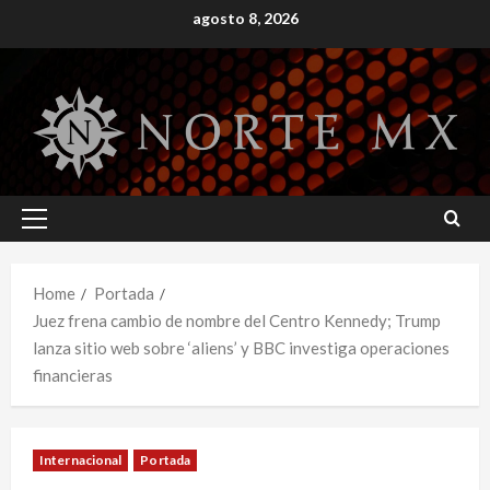
Skip
agosto 8, 2026
to
content
Primary
Menu
Home
Portada
Juez frena cambio de nombre del Centro Kennedy; Trump
lanza sitio web sobre ‘aliens’ y BBC investiga operaciones
financieras
Internacional
Portada