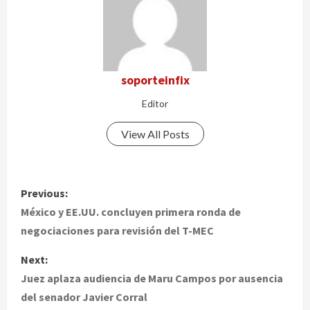
soporteinfix
Editor
View All Posts
P
Previous:
o
México y EE.UU. concluyen primera ronda de
negociaciones para revisión del T-MEC
s
Next:
t
Juez aplaza audiencia de Maru Campos por ausencia
del senador Javier Corral
n