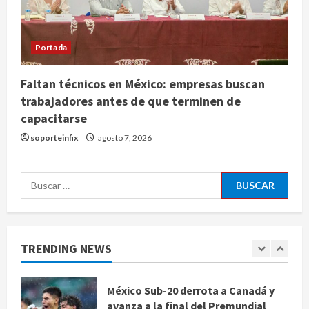
agosto 8, 2026
4
De la Espriella pronuncia su primer
Portada
discurso como presidente de
Colombia con diez claves de
gobierno
Faltan técnicos en México: empresas buscan
5
trabajadores antes de que terminen de
agosto 8, 2026
capacitarse
Muere a los 26 años Sydney Towle,
soporteinfix
agosto 7, 2026
influencer que documentó su lucha
contra el cáncer
Buscar:
agosto 8, 2026
1
México Sub-20 derrota a Canadá y
avanza a la final del Premundial
TRENDING NEWS
Concacaf
agosto 8, 2026
2