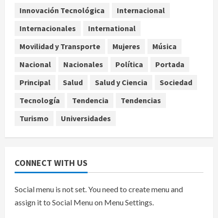
De la Espriella pronuncia su primer
Innovación Tecnológica
Internacional
discurso como presidente de
Colombia con diez claves de
Internacionales
International
gobierno
Movilidad y Transporte
Mujeres
Música
5
agosto 8, 2026
Nacional
Nacionales
Política
Portada
Principal
Salud
Salud y Ciencia
Sociedad
Tecnología
Tendencia
Tendencias
Turismo
Universidades
CONNECT WITH US
Social menu is not set. You need to create menu and
assign it to Social Menu on Menu Settings.