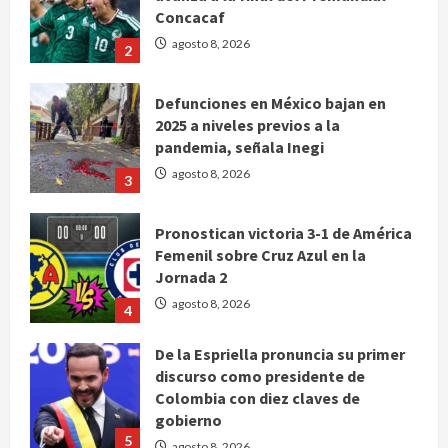
Defunciones en México bajan en
2025 a niveles previos a la
pandemia, señala Inegi
agosto 8, 2026
3
Pronostican victoria 3-1 de América
Femenil sobre Cruz Azul en la
Jornada 2
agosto 8, 2026
4
De la Espriella pronuncia su primer
discurso como presidente de
Colombia con diez claves de
gobierno
5
agosto 8, 2026
Muere a los 26 años Sydney Towle,
influencer que documentó su lucha
contra el cáncer