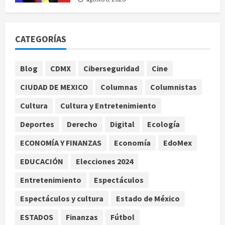
agosto 8, 2026
1
México Sub-20 derrota a Canadá y
CATEGORÍAS
avanza a la final del Premundial
Concacaf
Blog
CDMX
Ciberseguridad
Cine
agosto 8, 2026
2
CIUDAD DE MEXICO
Columnas
Columnistas
Defunciones en México bajan en
Cultura
Cultura y Entretenimiento
2025 a niveles previos a la
Deportes
Derecho
Digital
Ecología
pandemia, señala Inegi
agosto 8, 2026
3
ECONOMÍA Y FINANZAS
Economía
EdoMex
EDUCACIÓN
Elecciones 2024
Pronostican victoria 3-1 de América
Femenil sobre Cruz Azul en la
Entretenimiento
Espectáculos
Jornada 2
Espectáculos y cultura
Estado de México
agosto 8, 2026
4
ESTADOS
Finanzas
Fútbol