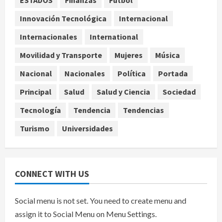
ESTADOS
Finanzas
Fútbol
Estudio en Science vincula el
consumo de fruta ancestral con la
Innovación Tecnológica
Internacional
evolución del cerebro humano
Internacionales
International
4
agosto 7, 2026
Movilidad y Transporte
Mujeres
Música
Internacional
EE.UU. amplía revisión de redes
Nacional
Nacionales
Política
Portada
sociales para visados de periodistas
Principal
Salud
Salud y Ciencia
Sociedad
y ciertos ciudadanos de México y
Canadá
5
Tecnología
Tendencia
Tendencias
agosto 7, 2026
Turismo
Universidades
CONNECT WITH US
Social menu is not set. You need to create menu and
assign it to Social Menu on Menu Settings.