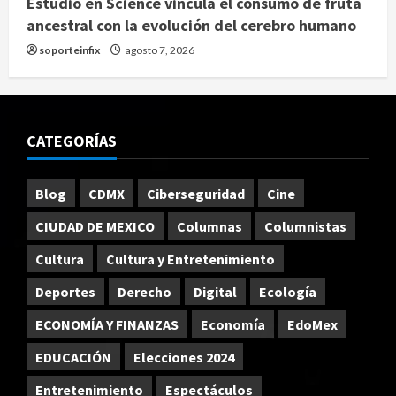
Estudio en Science vincula el consumo de fruta
ancestral con la evolución del cerebro humano
soporteinfix
agosto 7, 2026
CATEGORÍAS
Blog
CDMX
Ciberseguridad
Cine
CIUDAD DE MEXICO
Columnas
Columnistas
Cultura
Cultura y Entretenimiento
Deportes
Derecho
Digital
Ecología
ECONOMÍA Y FINANZAS
Economía
EdoMex
EDUCACIÓN
Elecciones 2024
Entretenimiento
Espectáculos