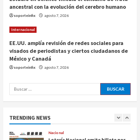
ancestral con la evolución del cerebro humano
Internacional
soporteinfix
agosto 7, 2026
Estudio en Science vincula el
consumo de fruta ancestral con la
Internacional
evolución del cerebro humano
4
agosto 7, 2026
EE.UU. amplía revisión de redes sociales para
visados de periodistas y ciertos ciudadanos de
Internacional
México y Canadá
EE.UU. amplía revisión de redes
sociales para visados de periodistas
soporteinfix
agosto 7, 2026
y ciertos ciudadanos de México y
Canadá
5
Buscar:
agosto 7, 2026
Nacional
Fallece Carlos Garfias Merlos,
arzobispo emérito de Morelia
TRENDING NEWS
agosto 7, 2026
1
Nacional
Lotería Nacional emite billete por