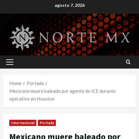
Skip
agosto 7, 2026
to
content
Primary
Menu
Home
Portada
Mexicano muere baleado por agente de ICE durante
operativo en Houston
Internacional
Portada
Mexicano muere baleado por