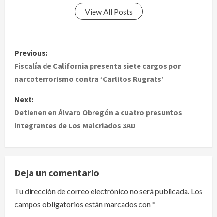
View All Posts
P
Previous:
o
Fiscalía de California presenta siete cargos por
narcoterrorismo contra ‘Carlitos Rugrats’
s
Next:
t
Detienen en Álvaro Obregón a cuatro presuntos
integrantes de Los Malcriados 3AD
n
a
v
Deja un comentario
i
Tu dirección de correo electrónico no será publicada.
Los
campos obligatorios están marcados con
*
g