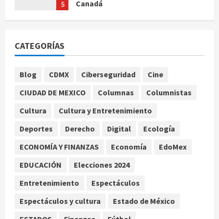
Canadá
5
agosto 7, 2026
Nacional
Fallece Carlos Garfias Merlos,
CATEGORÍAS
arzobispo emérito de Morelia
agosto 7, 2026
1
Blog
CDMX
Ciberseguridad
Cine
Nacional
CIUDAD DE MEXICO
Columnas
Columnistas
Lotería Nacional emite billete por
centenario de la Asociación de
Cultura
Cultura y Entretenimiento
Scouts en México
Deportes
Derecho
Digital
Ecología
2
agosto 7, 2026
ECONOMÍA Y FINANZAS
Economía
EdoMex
Internacional
Portada
EDUCACIÓN
Elecciones 2024
Desplome de la IA arrastra a fondos
estrella de Wall Street
Entretenimiento
Espectáculos
agosto 7, 2026
3
Espectáculos y cultura
Estado de México
Internacional