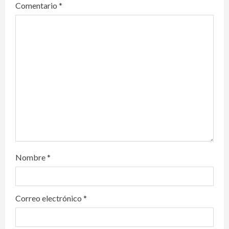
Comentario
*
a
t
i
o
n
Nombre
*
Correo electrónico
*