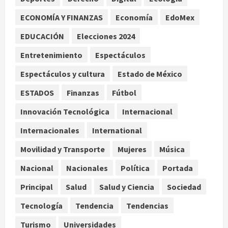
2
agosto 7, 2026
ECONOMÍA Y FINANZAS
Economía
EdoMex
Internacional
Christopher Landau desmiente
EDUCACIÓN
Elecciones 2024
artículo de Foreign Policy sobre
Entretenimiento
Espectáculos
visita a Islas Salomón
3
agosto 7, 2026
Espectáculos y cultura
Estado de México
Nacional
ESTADOS
Finanzas
Fútbol
Capturan en Zapopan a ciudadano
estadounidense buscado por
Innovación Tecnológica
Internacional
Interpol
Internacionales
International
4
agosto 7, 2026
Movilidad y Transporte
Mujeres
Música
Nacional
Portada
Detienen al exgobernador de
Nacional
Nacionales
Política
Portada
Guerrero Ángel Aguirre por
Principal
Salud
Salud y Ciencia
Sociedad
obstrucción en el caso Ayotzinapa
5
agosto 7, 2026
Tecnología
Tendencia
Tendencias
Turismo
Universidades