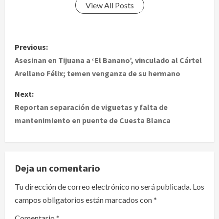
View All Posts
P
Previous:
o
Asesinan en Tijuana a ‘El Banano’, vinculado al Cártel
Arellano Félix; temen venganza de su hermano
s
Next:
t
Reportan separación de viguetas y falta de
mantenimiento en puente de Cuesta Blanca
n
a
v
Deja un comentario
i
Tu dirección de correo electrónico no será publicada.
Los
campos obligatorios están marcados con
*
g
Comentario
*