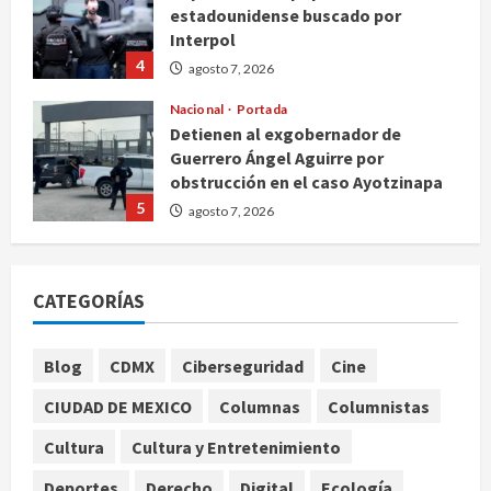
estadounidense buscado por
Interpol
4
agosto 7, 2026
Nacional
Portada
Detienen al exgobernador de
Guerrero Ángel Aguirre por
obstrucción en el caso Ayotzinapa
5
agosto 7, 2026
Nacional
Michoacán intensifica combate a la
CATEGORÍAS
extorsión en zona aguacatera y
Tierra Caliente
1
agosto 7, 2026
Blog
CDMX
Ciberseguridad
Cine
Nacional
CIUDAD DE MEXICO
Columnas
Columnistas
SMN pronostica lluvias intensas,
granizo y calor extremo para este 7
Cultura
Cultura y Entretenimiento
de agosto
Deportes
Derecho
Digital
Ecología