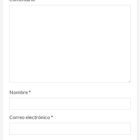
a
t
i
o
n
Nombre
*
Correo electrónico
*