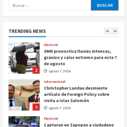
Buscar:
Nacional
Michoacán intensifica combate a la
extorsión en zona aguacatera y
Tierra Caliente
TRENDING NEWS
1
agosto 7, 2026
Nacional
SMN pronostica lluvias intensas,
granizo y calor extremo para este 7
de agosto
2
agosto 7, 2026
Internacional
Christopher Landau desmiente
artículo de Foreign Policy sobre
visita a Islas Salomón
3
agosto 7, 2026
Nacional
Capturan en Zapopan a ciudadano