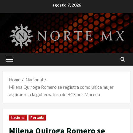
Skip
agosto 7, 2026
to
content
Primary
Menu
Home
Nacional
Milena Quiroga Romero se registra como única mujer
aspirante a la gubernatura de BCS por Morena
Nacional
Portada
Milena Quiroga Romero se