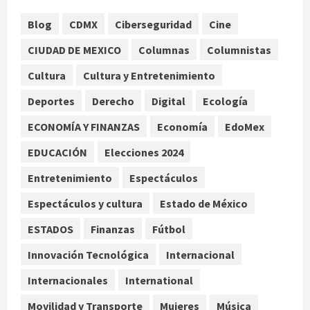
agosto 8, 2026
1
Blog
CDMX
Ciberseguridad
Cine
CIUDAD DE MEXICO
Columnas
Columnistas
México y Perú restablecen
relaciones diplomáticas tras cuatro
Cultura
Cultura y Entretenimiento
años de enfrentamientos
Deportes
Derecho
Digital
Ecología
agosto 8, 2026
2
ECONOMÍA Y FINANZAS
Economía
EdoMex
Declaran accidental la muerte de
EDUCACIÓN
Elecciones 2024
Brandon Clarke por consumo de
heroína y cocaína
Entretenimiento
Espectáculos
agosto 8, 2026
3
Espectáculos y cultura
Estado de México
ESTADOS
Finanzas
Fútbol
Estados Unidos reanuda
parcialmente los envíos de
Innovación Tecnológica
Internacional
aguacate desde México
Internacionales
International
agosto 8, 2026
4
Movilidad y Transporte
Mujeres
Música