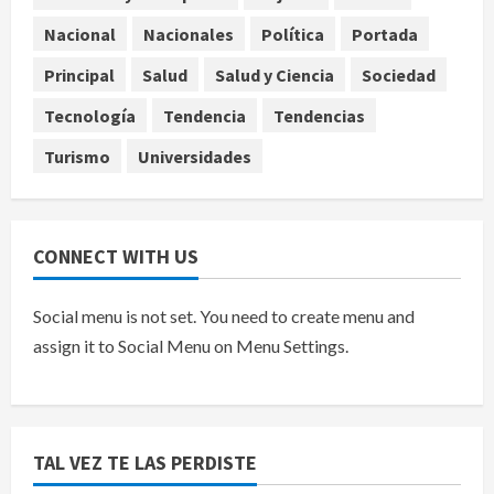
Denuncian robo de 5 mil dólares y un
Nacional
Nacionales
Política
Portada
Rolex al equipo de Junior H en el
AICM
Principal
Salud
Salud y Ciencia
Sociedad
agosto 8, 2026
5
Tecnología
Tendencia
Tendencias
Turismo
Universidades
CONNECT WITH US
Social menu is not set. You need to create menu and
assign it to Social Menu on Menu Settings.
TAL VEZ TE LAS PERDISTE