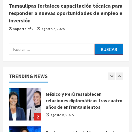
4
Tamaulipas fortalece capacitación técnica para
responder a nuevas oportunidades de empleo e
Denuncian robo de 5 mil dólares y un
inversión
Rolex al equipo de Junior H en el
soporteinfix
agosto 7, 2026
AICM
agosto 8, 2026
5
Buscar:
EE. UU. reconoce apoyo de
Sheinbaum contra el narco pero
advierte que persisten desafíos
TRENDING NEWS
agosto 8, 2026
1
México y Perú restablecen
relaciones diplomáticas tras cuatro
años de enfrentamientos
agosto 8, 2026
2