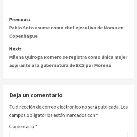
P
Previous:
o
Pablo Soto asume como chef ejecutivo de Noma en
Copenhague
s
Next:
t
Milena Quiroga Romero se registra como única mujer
aspirante a la gubernatura de BCS por Morena
n
a
v
Deja un comentario
i
Tu dirección de correo electrónico no será publicada.
Los
campos obligatorios están marcados con
*
g
Comentario
*
a