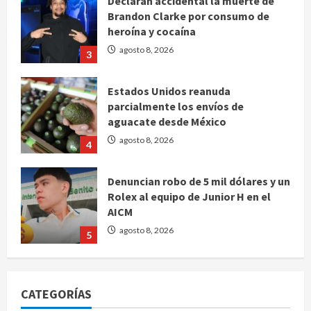
Declaran accidental la muerte de
Brandon Clarke por consumo de
heroína y cocaína
agosto 8, 2026
3
Estados Unidos reanuda
parcialmente los envíos de
aguacate desde México
agosto 8, 2026
4
Denuncian robo de 5 mil dólares y un
Rolex al equipo de Junior H en el
AICM
agosto 8, 2026
5
EE. UU. reconoce apoyo de
Sheinbaum contra el narco pero
CATEGORÍAS
advierte que persisten desafíos