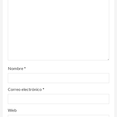
t
i
o
n
Nombre
*
Correo electrónico
*
Web