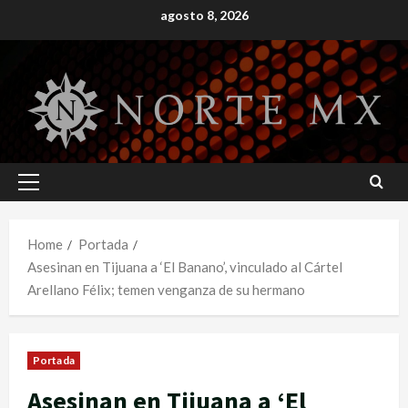
Skip
agosto 8, 2026
to
content
Primary
Menu
Home
Portada
Asesinan en Tijuana a ‘El Banano’, vinculado al Cártel
Arellano Félix; temen venganza de su hermano
Portada
Asesinan en Tijuana a ‘El