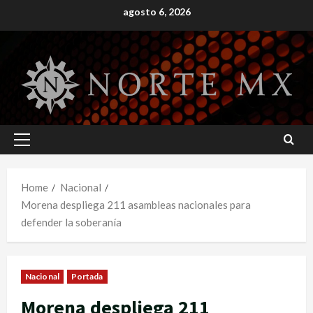
Skip
agosto 6, 2026
to
content
Primary
Menu
Home
Nacional
Morena despliega 211 asambleas nacionales para
defender la soberanía
Nacional
Portada
Morena despliega 211