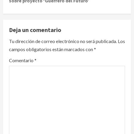
sobre proyecto ‘Guerrero del Futuro’
n
a
v
Deja un comentario
i
Tu dirección de correo electrónico no será publicada.
Los
campos obligatorios están marcados con
*
g
Comentario
*
a
t
i
o
n