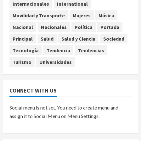
Internacionales
International
4
agosto 6, 2026
Movilidad y Transporte
Mujeres
Música
Nacional
Falla en sistema Booster de El
Nacional
Nacionales
Política
Portada
Carrizo deja sin agua a 147 colonias
Principal
Salud
Salud y Ciencia
Sociedad
de Tijuana
5
agosto 6, 2026
Tecnología
Tendencia
Tendencias
Turismo
Universidades
CONNECT WITH US
Social menu is not set. You need to create menu and
assign it to Social Menu on Menu Settings.