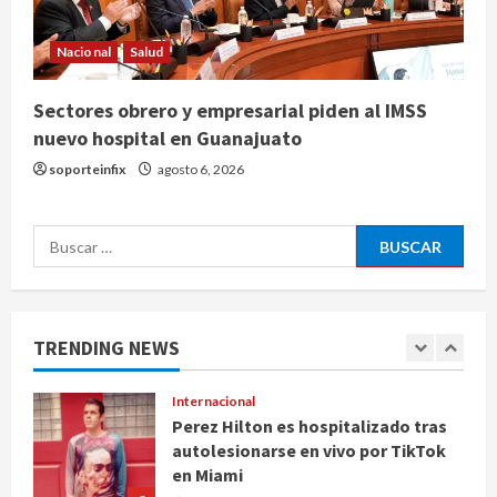
piden al IMSS nuevo hospital en
Guanajuato
Nacional
Salud
4
agosto 6, 2026
Sectores obrero y empresarial piden al IMSS
Nacional
nuevo hospital en Guanajuato
Falla en sistema Booster de El
Carrizo deja sin agua a 147 colonias
soporteinfix
agosto 6, 2026
de Tijuana
5
agosto 6, 2026
Buscar:
Nacional
Detienen a persona por intentar
cobrar cheque falso de 420,000
pesos en CDMX
TRENDING NEWS
1
agosto 6, 2026
Internacional
Perez Hilton es hospitalizado tras
autolesionarse en vivo por TikTok
en Miami