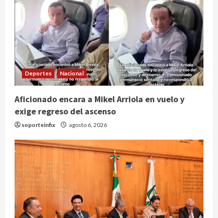
Deportes
Nacional
Internacional
Perez Hilton es hospitalizado tras
Aficionado encara a Mikel Arriola en vuelo y
autolesionarse en vivo por TikTok
en Miami
exige regreso del ascenso
2
agosto 6, 2026
soporteinfix
agosto 6, 2026
Deportes
Nacional
Aficionado encara a Mikel Arriola en
vuelo y exige regreso del ascenso
agosto 6, 2026
3
Nacional
Salud
Sectores obrero y empresarial