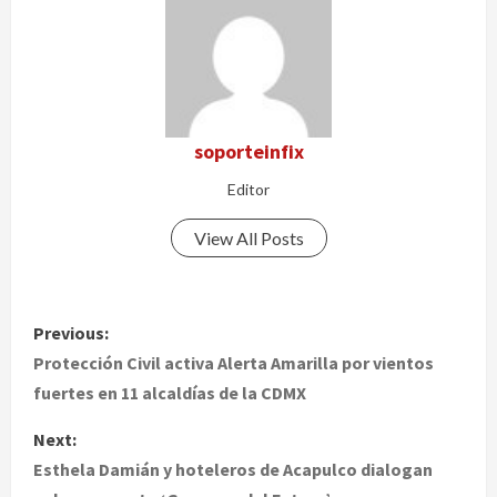
soporteinfix
Editor
View All Posts
P
Previous:
o
Protección Civil activa Alerta Amarilla por vientos
fuertes en 11 alcaldías de la CDMX
s
Next:
t
Esthela Damián y hoteleros de Acapulco dialogan