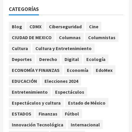
Detienen a persona por intentar
CATEGORÍAS
cobrar cheque falso de 420,000
pesos en CDMX
1
agosto 6, 2026
Blog
CDMX
Ciberseguridad
Cine
Internacional
CIUDAD DE MEXICO
Columnas
Columnistas
Perez Hilton es hospitalizado tras
autolesionarse en vivo por TikTok
Cultura
Cultura y Entretenimiento
en Miami
Deportes
Derecho
Digital
Ecología
2
agosto 6, 2026
ECONOMÍA Y FINANZAS
Economía
EdoMex
Deportes
Nacional
EDUCACIÓN
Elecciones 2024
Aficionado encara a Mikel Arriola en
vuelo y exige regreso del ascenso
Entretenimiento
Espectáculos
agosto 6, 2026
3
Espectáculos y cultura
Estado de México
Nacional
Salud
ESTADOS
Finanzas
Fútbol
Sectores obrero y empresarial
piden al IMSS nuevo hospital en
Innovación Tecnológica
Internacional
Guanajuato