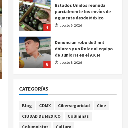
Estados Unidos reanuda
parcialmente los envíos de
aguacate desde México
agosto 8, 2026
4
Denuncian robo de 5 mil
dólares y un Rolex al equipo
de Junior H en el AICM
agosto 8, 2026
5
EE. UU. reconoce apoyo de
Sheinbaum contra el narco
CATEGORÍAS
pero advierte que persisten
desafíos
1
agosto 8, 2026
Blog
CDMX
Ciberseguridad
Cine
México y Perú restablecen
CIUDAD DE MEXICO
Columnas
relaciones diplomáticas tras
cuatro años de
Columnistas
Cultura