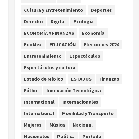
enfrentamientos
Cultura y Entretenimiento
Deportes
2
agosto 8, 2026
Derecho
Digital
Ecología
Declaran accidental la
muerte de Brandon Clarke
ECONOMÍA Y FINANZAS
Economía
por consumo de heroína y
EdoMex
EDUCACIÓN
Elecciones 2024
cocaína
3
agosto 8, 2026
Entretenimiento
Espectáculos
Espectáculos y cultura
Estados Unidos reanuda
parcialmente los envíos de
Estado de México
ESTADOS
Finanzas
aguacate desde México
Fútbol
Innovación Tecnológica
agosto 8, 2026
4
Internacional
Internacionales
Denuncian robo de 5 mil
International
Movilidad y Transporte
dólares y un Rolex al equipo
de Junior H en el AICM
Mujeres
Música
Nacional
s
agosto 8, 2026
5
Nacionales
Política
Portada