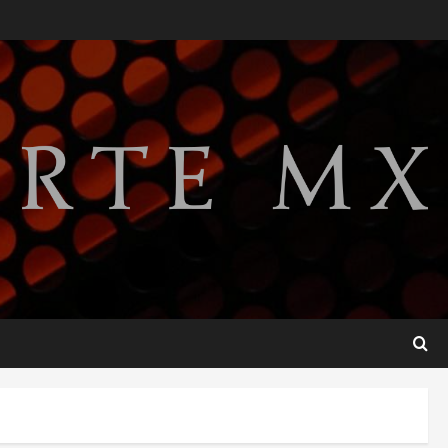
relaciones diplomáticas tras
cuatro años de
enfrentamientos
2
agosto 8, 2026
Declaran accidental la
muerte de Brandon Clarke
por consumo de heroína y
cocaína
3
agosto 8, 2026
Estados Unidos reanuda
parcialmente los envíos de
aguacate desde México
agosto 8, 2026
4
Denuncian robo de 5 mil
dólares y un Rolex al equipo
de Junior H en el AICM