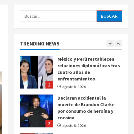
agosto 8, 2026
5
Buscar:
EE. UU. reconoce apoyo de
Sheinbaum contra el narco
pero advierte que persisten
desafíos
’
TRENDING NEWS
1
agosto 8, 2026
México y Perú restablecen
relaciones diplomáticas tras
cuatro años de
enfrentamientos
2
agosto 8, 2026
Declaran accidental la
muerte de Brandon Clarke
por consumo de heroína y
cocaína
3
agosto 8, 2026