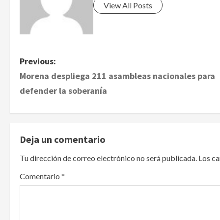
View All Posts
P
Previous:
Morena despliega 211 asambleas nacionales para
o
defender la soberanía
s
t
Deja un comentario
n
Tu dirección de correo electrónico no será publicada.
Los c
a
Comentario
*
v
i