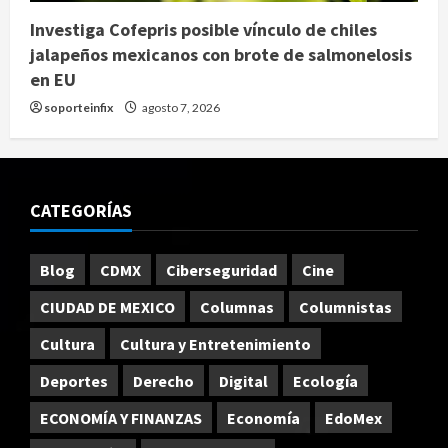
Investiga Cofepris posible vínculo de chiles
jalapeños mexicanos con brote de salmonelosis
en EU
soporteinfix
agosto 7, 2026
CATEGORÍAS
Blog
CDMX
Ciberseguridad
Cine
CIUDAD DE MEXICO
Columnas
Columnistas
Cultura
Cultura y Entretenimiento
Deportes
Derecho
Digital
Ecología
ECONOMÍA Y FINANZAS
Economía
EdoMex