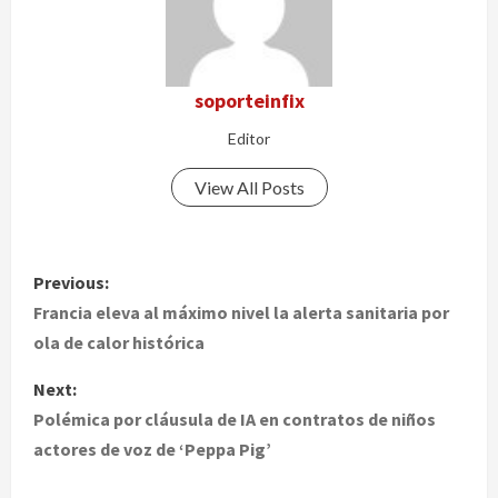
soporteinfix
Editor
View All Posts
P
Previous:
o
Francia eleva al máximo nivel la alerta sanitaria por
ola de calor histórica
s
Next:
t
Polémica por cláusula de IA en contratos de niños
actores de voz de ‘Peppa Pig’
n