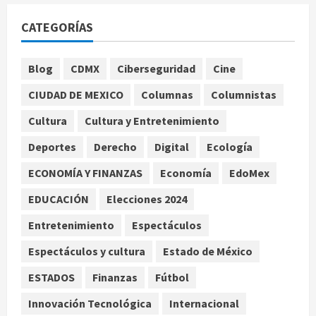
Colombia despide al gobierno de
CATEGORÍAS
Gustavo Petro tras cuatro años de
promesas de cambio
Blog
CDMX
Ciberseguridad
Cine
agosto 7, 2026
2
CIUDAD DE MEXICO
Columnas
Columnistas
Hijos de presidentes bajo escrutinio
Cultura
Cultura y Entretenimiento
institucional en Brasil, Guinea
Ecuatorial, Angola y EE.UU.
Deportes
Derecho
Digital
Ecología
agosto 7, 2026
3
ECONOMÍA Y FINANZAS
Economía
EdoMex
EDUCACIÓN
Elecciones 2024
Investiga Cofepris posible vínculo
de chiles jalapeños mexicanos con
Entretenimiento
Espectáculos
brote de salmonelosis en EU
Espectáculos y cultura
Estado de México
agosto 7, 2026
4
ESTADOS
Finanzas
Fútbol
Innovación Tecnológica
Internacional
Ángela Buitrago señala videos