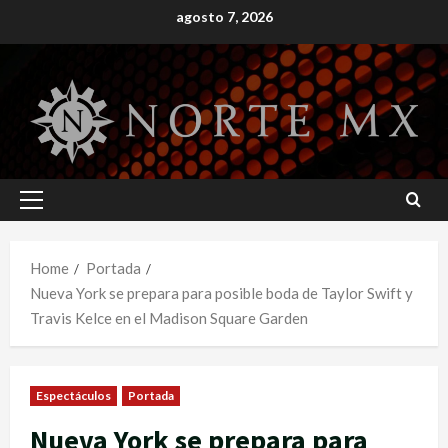
Skip
agosto 7, 2026
to
content
Primary
Menu
Home
Portada
Nueva York se prepara para posible boda de Taylor Swift y
Travis Kelce en el Madison Square Garden
Espectáculos
Portada
Nueva York se prepara para