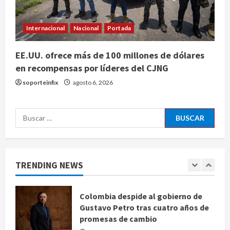
Ángela Buitrago señala videos
ocultados en el caso Ayotzinapa
Internacional
Nacional
Portada
agosto 7, 2026
5
EE.UU. ofrece más de 100 millones de dólares
en recompensas por líderes del CJNG
Charlotte FC vs Atlas: Fecha,
soporteinfix
agosto 6, 2026
horario y canal para ver el partido
de la Leagues Cup 2026
agosto 7, 2026
Buscar:
1
Colombia despide al gobierno de
Gustavo Petro tras cuatro años de
TRENDING NEWS
promesas de cambio
agosto 7, 2026
2
Hijos de presidentes bajo escrutinio
institucional en Brasil, Guinea