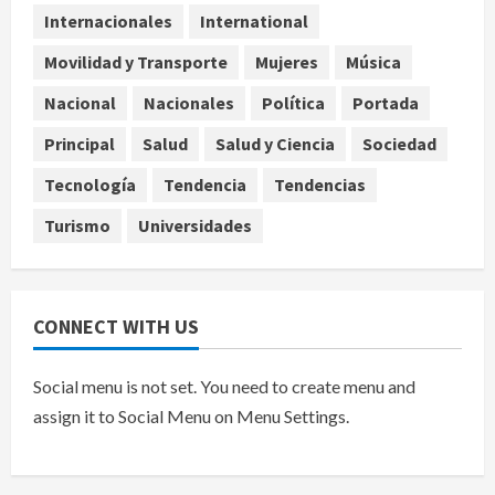
ocultados en el caso Ayotzinapa
Internacionales
International
agosto 7, 2026
5
Movilidad y Transporte
Mujeres
Música
Nacional
Nacionales
Política
Portada
Principal
Salud
Salud y Ciencia
Sociedad
Tecnología
Tendencia
Tendencias
Turismo
Universidades
CONNECT WITH US
Social menu is not set. You need to create menu and
assign it to Social Menu on Menu Settings.