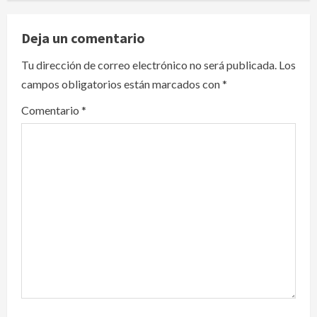
a
v
Deja un comentario
i
Tu dirección de correo electrónico no será publicada.
Los
campos obligatorios están marcados con
*
g
Comentario
*
a
t
i
o
n