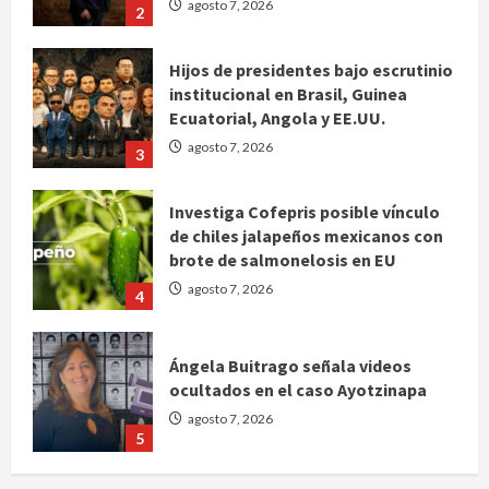
Ecuatorial, Angola y EE.UU.
agosto 7, 2026
3
Investiga Cofepris posible vínculo
de chiles jalapeños mexicanos con
brote de salmonelosis en EU
agosto 7, 2026
4
Ángela Buitrago señala videos
ocultados en el caso Ayotzinapa
agosto 7, 2026
5
Charlotte FC vs Atlas: Fecha,
horario y canal para ver el partido
de la Leagues Cup 2026
agosto 7, 2026
1