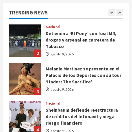
Lionel, a los 68 años en Rosario
TRENDING NEWS
agosto 9, 2026
1
Nacional
Detienen a ‘El Pony’ con fusil M4,
drogas y arsenal en carretera de
Tabasco
2
agosto 9, 2026
Melanie Martinez se presenta en el
Palacio de los Deportes con su tour
‘Hades: The Sacrifice’
agosto 9, 2026
3
Nacional
Sheinbaum defiende reestructura
de créditos del Infonavit y niega
riesgo financiero
4
agosto 9, 2026