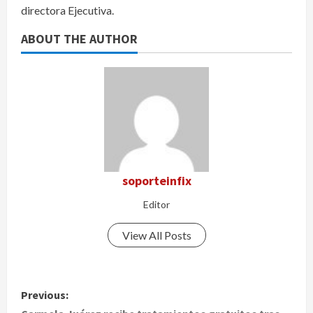
directora Ejecutiva.
ABOUT THE AUTHOR
soporteinfix
Editor
View All Posts
P
Previous: