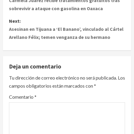
o
Carmela Juárez recibe tratamientos gratuitos tras
sobrevivir a ataque con gasolina en Oaxaca
s
Next:
t
Asesinan en Tijuana a ‘El Banano’, vinculado al Cártel
Arellano Félix; temen venganza de su hermano
n
a
v
Deja un comentario
i
Tu dirección de correo electrónico no será publicada.
Los
campos obligatorios están marcados con
*
g
Comentario
*
a
t
i