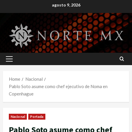
Skip
agosto 9, 2026
to
content
Primary
Menu
Home
Nacional
Pablo Soto asume como chef ejecutivo de Noma en
Copenhague
Nacional
Portada
Pablo Soto asume como chef