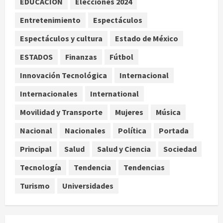
EDUCACIÓN
Elecciones 2024
Palacio de los Deportes con su tour
‘Hades: The Sacrifice’
Entretenimiento
Espectáculos
agosto 9, 2026
3
Espectáculos y cultura
Estado de México
Nacional
ESTADOS
Finanzas
Fútbol
Sheinbaum defiende reestructura
de créditos del Infonavit y niega
Innovación Tecnológica
Internacional
riesgo financiero
Internacionales
International
4
agosto 9, 2026
Movilidad y Transporte
Mujeres
Música
Internacional
Colombia respalda soberanía de
Nacional
Nacionales
Política
Portada
Marruecos sobre el Sáhara y busca
TLC
Principal
Salud
Salud y Ciencia
Sociedad
5
agosto 9, 2026
Tecnología
Tendencia
Tendencias
Turismo
Universidades