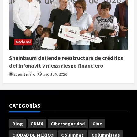
Nacional
Sheinbaum defiende reestructura de créditos
del Infonavit y niega riesgo financiero
soporteinfix
agosto 9, 2026
CATEGORÍAS
Blog
CDMX
Ciberseguridad
Cine
CIUDAD DE MEXICO
Columnas
Columnistas