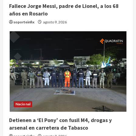
Fallece Jorge Messi, padre de Lionel, a los 68
años en Rosario
soporteinfix
agosto 9, 2026
Nacional
Nacional
Detienen a ‘El Pony’ con fusil M4,
drogas y arsenal en carretera de
Detienen a ‘El Pony’ con fusil M4, drogas y
Tabasco
arsenal en carretera de Tabasco
2
agosto 9, 2026