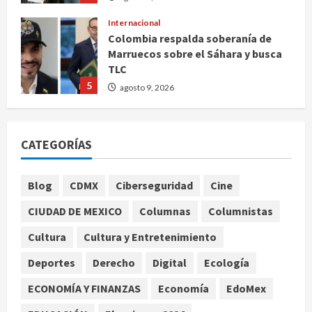
Internacional
Colombia respalda soberanía de
Marruecos sobre el Sáhara y busca
TLC
5
agosto 9, 2026
Deportes
Internacional
Portada
Fallece Jorge Messi, padre de
CATEGORÍAS
Lionel, a los 68 años en Rosario
agosto 9, 2026
1
Blog
CDMX
Ciberseguridad
Cine
Nacional
CIUDAD DE MEXICO
Columnas
Columnistas
Detienen a ‘El Pony’ con fusil M4,
drogas y arsenal en carretera de
Cultura
Cultura y Entretenimiento
Tabasco
Deportes
Derecho
Digital
Ecología
2
agosto 9, 2026
ECONOMÍA Y FINANZAS
Economía
EdoMex
Melanie Martinez se presenta en el