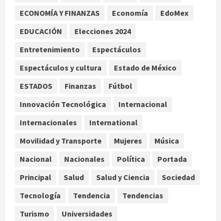
ECONOMÍA Y FINANZAS
Economía
EdoMex
Turista muere ahogado en alberca
de hotel en Acapulco; familiares
EDUCACIÓN
Elecciones 2024
pidieron ayuda ante falta de
Entretenimiento
Espectáculos
personal capacitado
3
agosto 6, 2026
Espectáculos y cultura
Estado de México
México gana arbitraje contra
ESTADOS
Finanzas
Fútbol
fondos de EE.UU. que reclamaban
Innovación Tecnológica
Internacional
más de 219 mdd por bonos de TV
Azteca
Internacionales
International
4
agosto 6, 2026
Movilidad y Transporte
Mujeres
Música
Toluca golea a Seattle Sounders en
Nacional
Nacionales
Política
Portada
su inicio de la Leagues Cup 2026
Principal
Salud
Salud y Ciencia
Sociedad
agosto 6, 2026
5
Tecnología
Tendencia
Tendencias
Turismo
Universidades