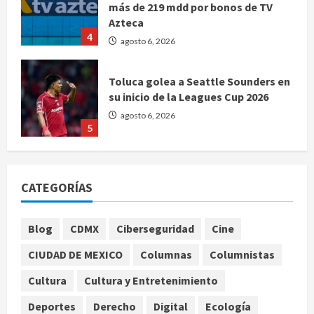
más de 219 mdd por bonos de TV
Azteca
4
agosto 6, 2026
Toluca golea a Seattle Sounders en
su inicio de la Leagues Cup 2026
agosto 6, 2026
5
Sin información disponible sobre el
Aeropuerto Internacional de la
CATEGORÍAS
Ciudad de México
agosto 6, 2026
1
Blog
CDMX
Ciberseguridad
Cine
CIUDAD DE MEXICO
Columnas
Columnistas
SCJN avala obligación patronal de
dar casa y comida a jornaleros
Cultura
Cultura y Entretenimiento
agrícolas
Deportes
Derecho
Digital
Ecología
agosto 6, 2026
2