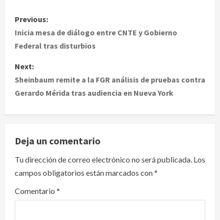
P
Previous:
o
Inicia mesa de diálogo entre CNTE y Gobierno
Federal tras disturbios
s
Next:
t
Sheinbaum remite a la FGR análisis de pruebas contra
Gerardo Mérida tras audiencia en Nueva York
n
a
v
Deja un comentario
i
Tu dirección de correo electrónico no será publicada.
Los
campos obligatorios están marcados con
*
g
Comentario
*
a