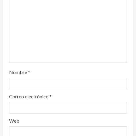
t
i
o
n
Nombre
*
Correo electrónico
*
Web