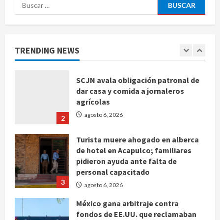
Buscar:
Sin información disponible sobre el
Aeropuerto Internacional de la
Ciudad de México
TRENDING NEWS
agosto 6, 2026
1
SCJN avala obligación patronal de
dar casa y comida a jornaleros
agrícolas
agosto 6, 2026
2
Turista muere ahogado en alberca
de hotel en Acapulco; familiares
pidieron ayuda ante falta de
personal capacitado
3
agosto 6, 2026
México gana arbitraje contra
fondos de EE.UU. que reclamaban