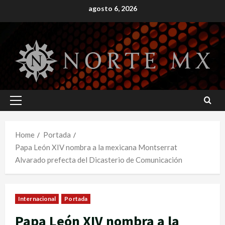
Skip
agosto 6, 2026
to
content
Primary
Menu
Home
Portada
Papa León XIV nombra a la mexicana Montserrat
Alvarado prefecta del Dicasterio de Comunicación
Internacional
Portada
Papa León XIV nombra a la