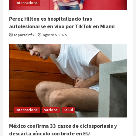
Internacional
Perez Hilton es hospitalizado tras
autolesionarse en vivo por TikTok en Miami
soporteinfix
agosto 6, 2026
Internacional
Nacional
Salud
SCJN avala obligación patronal de
México confirma 33 casos de ciclosporiasis y
dar casa y comida a jornaleros
descarta vínculo con brote en EU