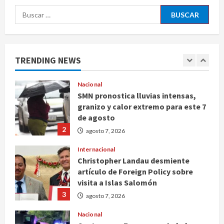
Michoacán intensifica combate a la
Buscar:
extorsión en zona aguacatera y
Tierra Caliente
1
agosto 7, 2026
TRENDING NEWS
Nacional
SMN pronostica lluvias intensas,
granizo y calor extremo para este 7
de agosto
2
agosto 7, 2026
Internacional
Christopher Landau desmiente
artículo de Foreign Policy sobre
visita a Islas Salomón
3
agosto 7, 2026
Nacional
Capturan en Zapopan a ciudadano
estadounidense buscado por
Interpol