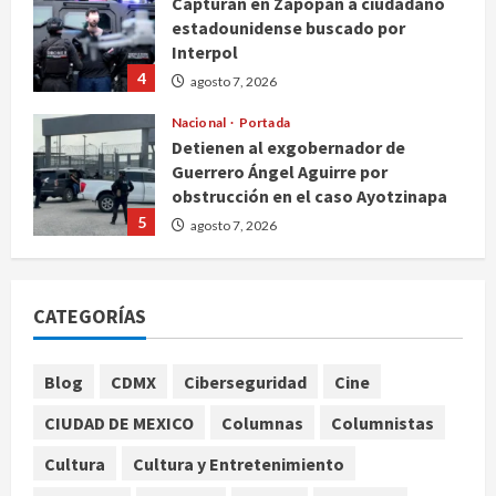
4
agosto 7, 2026
Nacional
Portada
Detienen al exgobernador de
Guerrero Ángel Aguirre por
obstrucción en el caso Ayotzinapa
5
agosto 7, 2026
Nacional
Michoacán intensifica combate a la
extorsión en zona aguacatera y
Tierra Caliente
1
CATEGORÍAS
agosto 7, 2026
Nacional
Blog
CDMX
Ciberseguridad
Cine
SMN pronostica lluvias intensas,
granizo y calor extremo para este 7
CIUDAD DE MEXICO
Columnas
Columnistas
de agosto
2
agosto 7, 2026
Cultura
Cultura y Entretenimiento