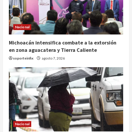
Nacional
Michoacán intensifica combate a la extorsión
en zona aguacatera y Tierra Caliente
soporteinfix
agosto 7, 2026
Nacional
SMN pronostica lluvias intensas,
granizo y calor extremo para este 7
Nacional
de agosto