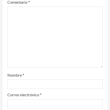
Comentario
*
a
t
i
o
n
Nombre
*
Correo electrónico
*