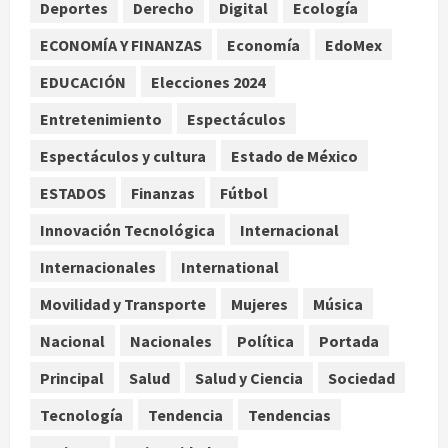
Internacional
Deportes
Derecho
Digital
Ecología
Christopher Landau desmiente
ECONOMÍA Y FINANZAS
Economía
EdoMex
artículo de Foreign Policy sobre
visita a Islas Salomón
EDUCACIÓN
Elecciones 2024
3
agosto 7, 2026
Entretenimiento
Espectáculos
Nacional
Espectáculos y cultura
Estado de México
Capturan en Zapopan a ciudadano
estadounidense buscado por
ESTADOS
Finanzas
Fútbol
Interpol
4
Innovación Tecnológica
Internacional
agosto 7, 2026
Internacionales
International
Nacional
Portada
Detienen al exgobernador de
Movilidad y Transporte
Mujeres
Música
Guerrero Ángel Aguirre por
obstrucción en el caso Ayotzinapa
Nacional
Nacionales
Política
Portada
5
agosto 7, 2026
Principal
Salud
Salud y Ciencia
Sociedad
Tecnología
Tendencia
Tendencias