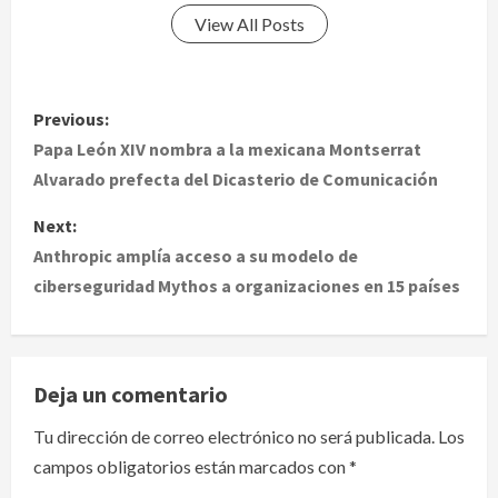
View All Posts
P
Previous:
o
Papa León XIV nombra a la mexicana Montserrat
Alvarado prefecta del Dicasterio de Comunicación
s
Next:
t
Anthropic amplía acceso a su modelo de
ciberseguridad Mythos a organizaciones en 15 países
n
a
v
Deja un comentario
i
Tu dirección de correo electrónico no será publicada.
Los
campos obligatorios están marcados con
*
g