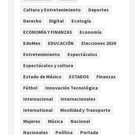
enfrentamientos
Cultura y Entretenimiento
Deportes
2
agosto 8, 2026
Derecho
Digital
Ecología
Declaran accidental la
muerte de Brandon Clarke
ECONOMÍA Y FINANZAS
Economía
por consumo de heroína y
EdoMex
EDUCACIÓN
Elecciones 2024
cocaína
3
agosto 8, 2026
Entretenimiento
Espectáculos
Espectáculos y cultura
Estados Unidos reanuda
parcialmente los envíos de
Estado de México
ESTADOS
Finanzas
aguacate desde México
Fútbol
Innovación Tecnológica
agosto 8, 2026
4
Internacional
Internacionales
Denuncian robo de 5 mil
International
Movilidad y Transporte
dólares y un Rolex al equipo
de Junior H en el AICM
Mujeres
Música
Nacional
agosto 8, 2026
5
Nacionales
Política
Portada