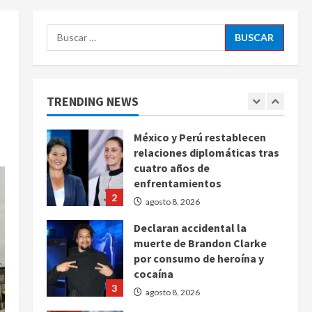
agosto 8, 2026
5
Buscar:
EE. UU. reconoce apoyo de
Sheinbaum contra el narco
pero advierte que persisten
desafíos
TRENDING NEWS
1
agosto 8, 2026
México y Perú restablecen
relaciones diplomáticas tras
cuatro años de
enfrentamientos
2
agosto 8, 2026
Declaran accidental la
muerte de Brandon Clarke
por consumo de heroína y
cocaína
3
agosto 8, 2026