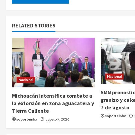
RELATED STORIES
Nacional
Nacional
SMN pronostica
Michoacán intensifica combate a
granizo y cal
la extorsión en zona aguacatera y
7 de agosto
Tierra Caliente
soporteinfix
soporteinfix
agosto 7, 2026