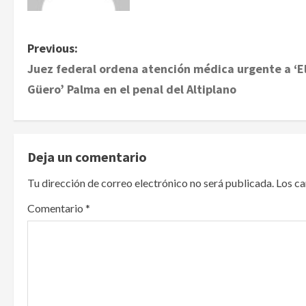
P
Previous:
Juez federal ordena atención médica urgente a ‘E
o
Güero’ Palma en el penal del Altiplano
s
t
Deja un comentario
n
Tu dirección de correo electrónico no será publicada.
Los c
a
Comentario
*
v
i
g