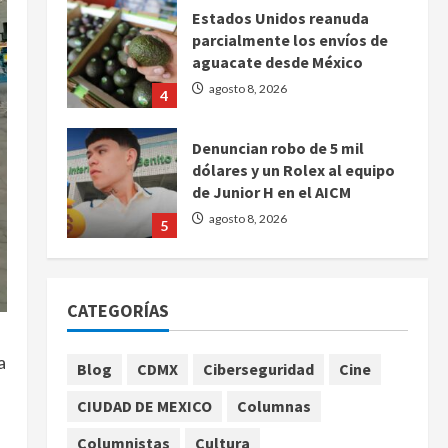
Estados Unidos reanuda
parcialmente los envíos de
aguacate desde México
agosto 8, 2026
4
Denuncian robo de 5 mil
dólares y un Rolex al equipo
de Junior H en el AICM
agosto 8, 2026
5
EE. UU. reconoce apoyo de
Sheinbaum contra el narco
CATEGORÍAS
pero advierte que persisten
desafíos
1
a
agosto 8, 2026
Blog
CDMX
Ciberseguridad
Cine
México y Perú restablecen
CIUDAD DE MEXICO
Columnas
relaciones diplomáticas tras
cuatro años de
Columnistas
Cultura