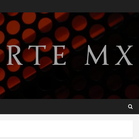
relaciones diplomáticas tras
cuatro años de
enfrentamientos
2
agosto 8, 2026
Declaran accidental la
muerte de Brandon Clarke
por consumo de heroína y
cocaína
3
agosto 8, 2026
Estados Unidos reanuda
parcialmente los envíos de
aguacate desde México
agosto 8, 2026
4
Denuncian robo de 5 mil
dólares y un Rolex al equipo
de Junior H en el AICM