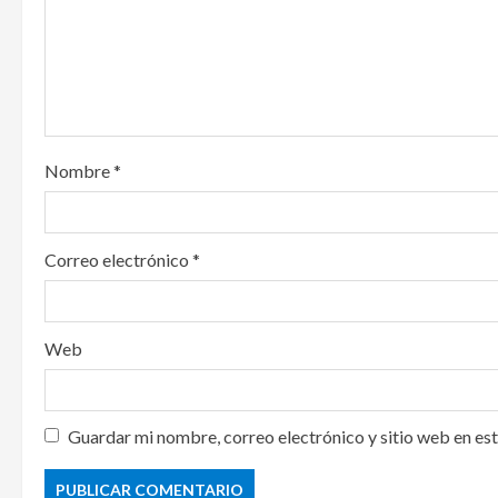
a
t
i
o
Nombre
*
n
Correo electrónico
*
Web
Guardar mi nombre, correo electrónico y sitio web en es