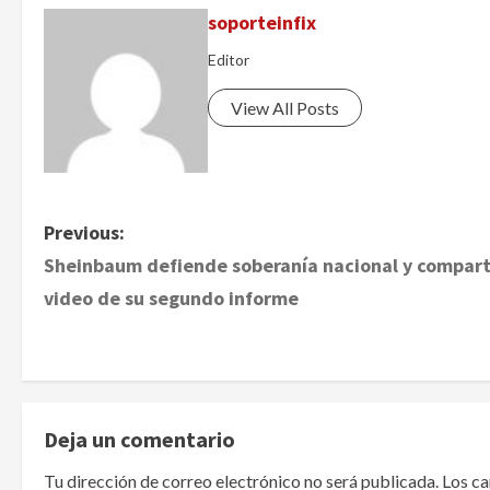
soporteinfix
Editor
View All Posts
P
Previous:
Sheinbaum defiende soberanía nacional y compar
o
video de su segundo informe
s
t
n
Deja un comentario
a
Tu dirección de correo electrónico no será publicada.
Los c