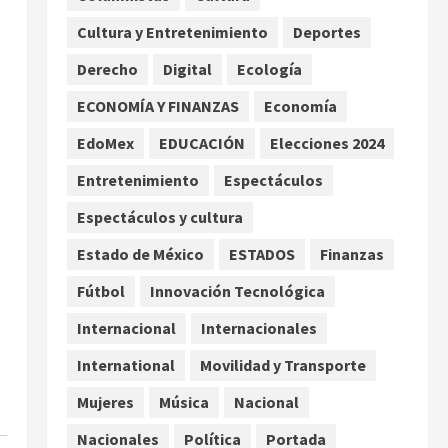
Asociación de Scouts en
Cultura y Entretenimiento
Deportes
México
2
agosto 7, 2026
Derecho
Digital
Ecología
Internacional
Portada
Desplome de la IA arrastra a
ECONOMÍA Y FINANZAS
Economía
fondos estrella de Wall
EdoMex
EDUCACIÓN
Elecciones 2024
Street
3
agosto 7, 2026
Entretenimiento
Espectáculos
Internacional
Espectáculos y cultura
Estudio en Science vincula el
consumo de fruta ancestral
Estado de México
ESTADOS
Finanzas
con la evolución del cerebro
Fútbol
Innovación Tecnológica
humano
4
agosto 7, 2026
Internacional
Internacionales
Internacional
EE.UU. amplía revisión de
International
Movilidad y Transporte
redes sociales para visados
Mujeres
Música
Nacional
de periodistas y ciertos
ciudadanos de México y
5
Nacionales
Política
Portada
Canadá