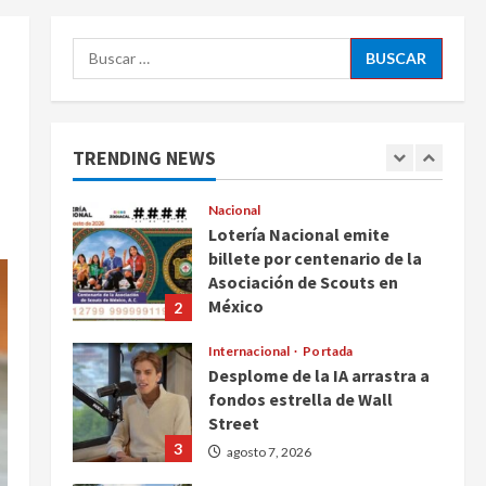
ciudadanos de México y
5
Canadá
Buscar:
Nacional
agosto 7, 2026
Fallece Carlos Garfias
Merlos, arzobispo emérito de
Morelia
TRENDING NEWS
1
agosto 7, 2026
Nacional
Lotería Nacional emite
billete por centenario de la
Asociación de Scouts en
México
2
agosto 7, 2026
Internacional
Portada
Desplome de la IA arrastra a
fondos estrella de Wall
Street
3
agosto 7, 2026