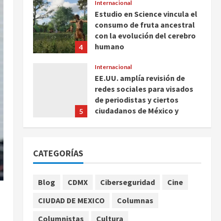
Internacional
Estudio en Science vincula el
consumo de fruta ancestral
con la evolución del cerebro
humano
4
agosto 7, 2026
Internacional
EE.UU. amplía revisión de
redes sociales para visados
de periodistas y ciertos
ciudadanos de México y
5
Canadá
Nacional
agosto 7, 2026
Fallece Carlos Garfias
CATEGORÍAS
Merlos, arzobispo emérito de
Morelia
1
agosto 7, 2026
Blog
CDMX
Ciberseguridad
Cine
Nacional
CIUDAD DE MEXICO
Columnas
Lotería Nacional emite
billete por centenario de la
Columnistas
Cultura