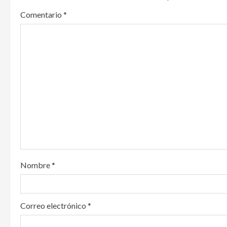
v
Comentario
*
i
g
a
t
i
o
n
Nombre
*
Correo electrónico
*