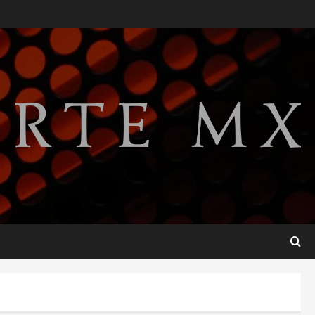
Lotería Nacional emite
billete por centenario de la
Asociación de Scouts en
México
2
agosto 7, 2026
Internacional
Portada
Desplome de la IA arrastra a
fondos estrella de Wall
Street
3
agosto 7, 2026
Internacional
Estudio en Science vincula el
consumo de fruta ancestral
con la evolución del cerebro
humano
4
agosto 7, 2026
Internacional
EE.UU. amplía revisión de
redes sociales para visados
de periodistas y ciertos