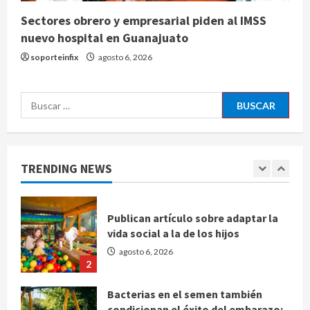
Sectores obrero y empresarial piden al IMSS
Sheinbaum confirma que el papa
nuevo hospital en Guanajuato
León XIV no visitará México en su
soporteinfix
agosto 6, 2026
gira por América Latina
agosto 6, 2026
5
Buscar:
Bad Bunny enfrenta dos demandas
millonarias por uso no consentido
de voces femeninas
TRENDING NEWS
agosto 6, 2026
1
Publican artículo sobre adaptar la
vida social a la de los hijos
agosto 6, 2026
2
Bacterias en el semen también
condicionan el éxito del embarazo: