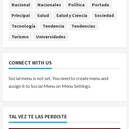
Sheinbaum confirma que el papa
Nacional
Nacionales
Política
Portada
León XIV no visitará México en su
gira por América Latina
Principal
Salud
Salud y Ciencia
Sociedad
agosto 6, 2026
5
Tecnología
Tendencia
Tendencias
Turismo
Universidades
CONNECT WITH US
Social menu is not set. You need to create menu and
assign it to Social Menu on Menu Settings.
TAL VEZ TE LAS PERDISTE