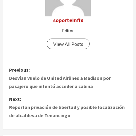
soporteinfix
Editor
View All Posts
P
Previous:
o
Desvían vuelo de United Airlines a Madison por
pasajero que intentó acceder a cabina
s
Next:
t
Reportan privación de libertad y posible localización
de alcaldesa de Tenancingo
n
a