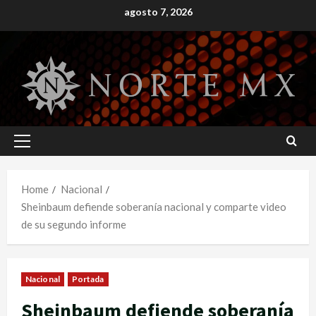
Skip
agosto 7, 2026
to
content
Primary
Menu
Home
Nacional
Sheinbaum defiende soberanía nacional y comparte video
de su segundo informe
Nacional
Portada
Sheinbaum defiende soberanía