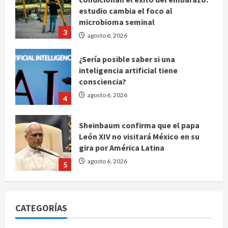
estudio cambia el foco al
microbioma seminal
3
agosto 6, 2026
¿Sería posible saber si una
inteligencia artificial tiene
consciencia?
agosto 6, 2026
4
Sheinbaum confirma que el papa
León XIV no visitará México en su
gira por América Latina
agosto 6, 2026
5
Bad Bunny enfrenta dos demandas
millonarias por uso no consentido
CATEGORÍAS
de voces femeninas
agosto 6, 2026