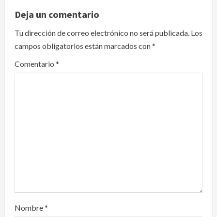
v
Deja un comentario
i
Tu dirección de correo electrónico no será publicada.
Los
campos obligatorios están marcados con
*
g
Comentario
*
a
t
i
o
n
Nombre
*