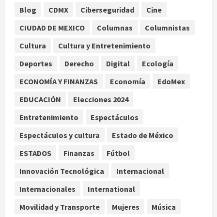
1
Blog
CDMX
Ciberseguridad
Cine
CIUDAD DE MEXICO
Columnas
Columnistas
Publican artículo sobre adaptar la
vida social a la de los hijos
Cultura
Cultura y Entretenimiento
agosto 6, 2026
Deportes
Derecho
Digital
Ecología
2
ECONOMÍA Y FINANZAS
Economía
EdoMex
Bacterias en el semen también
condicionan el éxito del embarazo:
EDUCACIÓN
Elecciones 2024
estudio cambia el foco al
Entretenimiento
Espectáculos
microbioma seminal
3
agosto 6, 2026
Espectáculos y cultura
Estado de México
ESTADOS
Finanzas
Fútbol
¿Sería posible saber si una
inteligencia artificial tiene
Innovación Tecnológica
Internacional
consciencia?
Internacionales
International
agosto 6, 2026
4
Movilidad y Transporte
Mujeres
Música