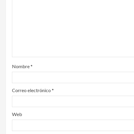
g
a
t
i
o
n
Nombre
*
Correo electrónico
*
Web