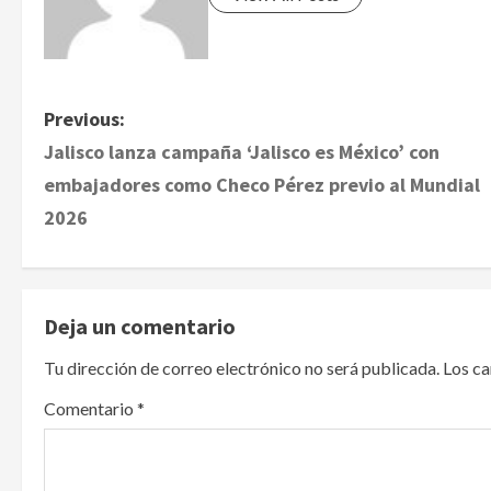
P
Previous:
Jalisco lanza campaña ‘Jalisco es México’ con
o
embajadores como Checo Pérez previo al Mundial
s
2026
t
n
Deja un comentario
a
Tu dirección de correo electrónico no será publicada.
Los c
v
Comentario
*
i