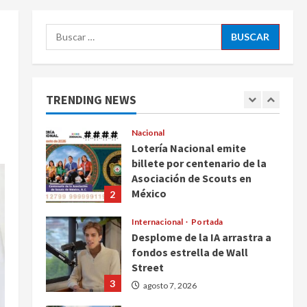
ciudadanos de México y
5
Canadá
Buscar:
Nacional
agosto 7, 2026
Fallece Carlos Garfias
Merlos, arzobispo emérito de
Morelia
TRENDING NEWS
1
agosto 7, 2026
Nacional
Lotería Nacional emite
billete por centenario de la
Asociación de Scouts en
México
2
agosto 7, 2026
Internacional
Portada
Desplome de la IA arrastra a
fondos estrella de Wall
Street
3
agosto 7, 2026