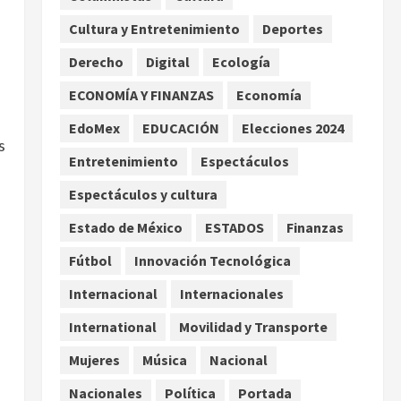
Asociación de Scouts en
Cultura y Entretenimiento
Deportes
México
2
agosto 7, 2026
Derecho
Digital
Ecología
Internacional
Portada
Desplome de la IA arrastra a
ECONOMÍA Y FINANZAS
Economía
fondos estrella de Wall
EdoMex
EDUCACIÓN
Elecciones 2024
Street
s
3
agosto 7, 2026
Entretenimiento
Espectáculos
Internacional
Espectáculos y cultura
Estudio en Science vincula el
consumo de fruta ancestral
Estado de México
ESTADOS
Finanzas
con la evolución del cerebro
Fútbol
Innovación Tecnológica
humano
4
agosto 7, 2026
Internacional
Internacionales
Internacional
EE.UU. amplía revisión de
International
Movilidad y Transporte
redes sociales para visados
Mujeres
Música
Nacional
de periodistas y ciertos
ciudadanos de México y
5
Nacionales
Política
Portada
Canadá