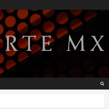
Lotería Nacional emite
billete por centenario de la
Asociación de Scouts en
México
2
agosto 7, 2026
Internacional
Portada
Desplome de la IA arrastra a
fondos estrella de Wall
Street
3
agosto 7, 2026
Internacional
Estudio en Science vincula el
consumo de fruta ancestral
con la evolución del cerebro
humano
4
agosto 7, 2026
Internacional
EE.UU. amplía revisión de
redes sociales para visados
de periodistas y ciertos