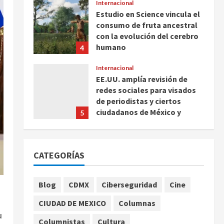
Internacional
Estudio en Science vincula el
consumo de fruta ancestral
con la evolución del cerebro
humano
4
agosto 7, 2026
Internacional
EE.UU. amplía revisión de
redes sociales para visados
de periodistas y ciertos
ciudadanos de México y
5
Canadá
Nacional
agosto 7, 2026
Fallece Carlos Garfias
CATEGORÍAS
Merlos, arzobispo emérito de
Morelia
1
agosto 7, 2026
Blog
CDMX
Ciberseguridad
Cine
Nacional
CIUDAD DE MEXICO
Columnas
Lotería Nacional emite
u
billete por centenario de la
Columnistas
Cultura