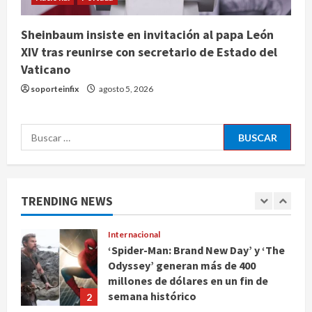
mariposas se asocian al
calentamiento global
4
Sheinbaum insiste en invitación al papa León
agosto 5, 2026
XIV tras reunirse con secretario de Estado del
Nacional
Vaticano
Sheinbaum anuncia Jornada
Nacional de Reforestación con
soporteinfix
agosto 5, 2026
meta de 6.6 millones de plantas
5
agosto 5, 2026
Buscar:
Internacional
Rescatan en Colombia a
hipopótamo bebé desnutrido,
descendiente de la colonia de Pablo
TRENDING NEWS
Escobar
1
agosto 5, 2026
Internacional
‘Spider-Man: Brand New Day’ y ‘The
Odyssey’ generan más de 400
millones de dólares en un fin de
semana histórico
2