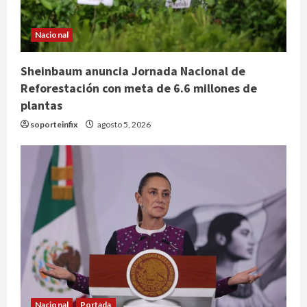
Nacional
Sheinbaum anuncia Jornada Nacional de
Reforestación con meta de 6.6 millones de
Internacional
plantas
‘Spider-Man: Brand New Day’ y ‘The
Odyssey’ generan más de 400
soporteinfix
agosto 5, 2026
millones de dólares en un fin de
semana histórico
2
agosto 5, 2026
Nacional
Sheinbaum anuncia nuevo sistema
de alerta de huracanes vía celular
ante temporada ciclónica intensa
3
agosto 5, 2026
Internacional
Salud
Estudio global indica que el 79% de
los cambios en hábitat de
Nacional
Portada