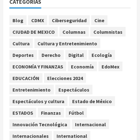
CATEGORÍAS
hipopótamo bebé desnutrido,
descendiente de la colonia de Pablo
Escobar
1
Blog
CDMX
Ciberseguridad
Cine
agosto 5, 2026
Internacional
CIUDAD DE MEXICO
Columnas
Columnistas
‘Spider-Man: Brand New Day’ y ‘The
Odyssey’ generan más de 400
Cultura
Cultura y Entretenimiento
millones de dólares en un fin de
Deportes
Derecho
Digital
Ecología
semana histórico
2
agosto 5, 2026
ECONOMÍA Y FINANZAS
Economía
EdoMex
Nacional
Sheinbaum anuncia nuevo sistema
EDUCACIÓN
Elecciones 2024
de alerta de huracanes vía celular
Entretenimiento
Espectáculos
ante temporada ciclónica intensa
3
agosto 5, 2026
Espectáculos y cultura
Estado de México
Internacional
Salud
ESTADOS
Finanzas
Fútbol
Estudio global indica que el 79% de
los cambios en hábitat de
Innovación Tecnológica
Internacional
mariposas se asocian al
Internacionales
International
calentamiento global
4