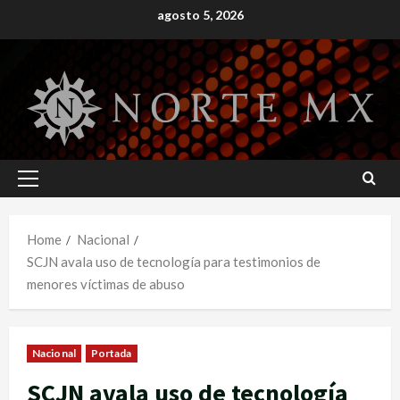
Skip
agosto 5, 2026
to
content
Primary
Menu
Home
Nacional
SCJN avala uso de tecnología para testimonios de
menores víctimas de abuso
Nacional
Portada
SCJN avala uso de tecnología