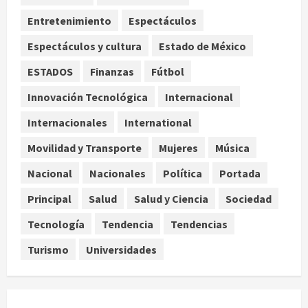
agosto 7, 2026
3
Entretenimiento
Espectáculos
Espectáculos y cultura
Estado de México
Investiga Cofepris posible vínculo
de chiles jalapeños mexicanos con
ESTADOS
Finanzas
Fútbol
brote de salmonelosis en EU
Innovación Tecnológica
Internacional
agosto 7, 2026
4
Internacionales
International
Ángela Buitrago señala videos
Movilidad y Transporte
Mujeres
Música
ocultados en el caso Ayotzinapa
Nacional
Nacionales
Política
Portada
agosto 7, 2026
5
Principal
Salud
Salud y Ciencia
Sociedad
Tecnología
Tendencia
Tendencias
Turismo
Universidades