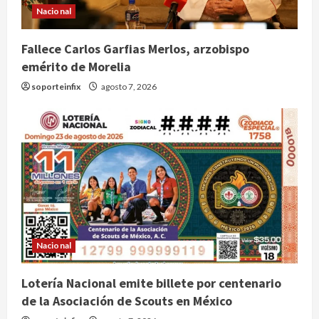
Nacional
Fallece Carlos Garfias Merlos, arzobispo
emérito de Morelia
soporteinfix
agosto 7, 2026
Colombia despide al gobierno de
Gustavo Petro tras cuatro años de
promesas de cambio
Nacional
agosto 7, 2026
2
Lotería Nacional emite billete por centenario
de la Asociación de Scouts en México
Hijos de presidentes bajo escrutinio