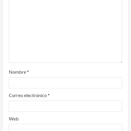
t
i
o
n
Nombre
*
Correo electrónico
*
Web