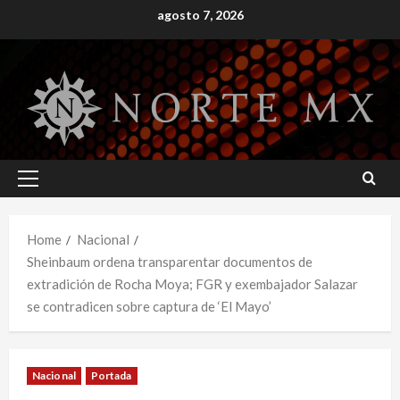
Skip
agosto 7, 2026
to
content
Primary
Menu
Home
Nacional
Sheinbaum ordena transparentar documentos de
extradición de Rocha Moya; FGR y exembajador Salazar
se contradicen sobre captura de ‘El Mayo’
Nacional
Portada