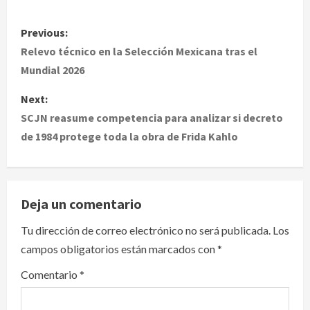
P
Previous:
o
Relevo técnico en la Selección Mexicana tras el
Mundial 2026
s
Next:
t
SCJN reasume competencia para analizar si decreto
de 1984 protege toda la obra de Frida Kahlo
n
a
v
Deja un comentario
i
Tu dirección de correo electrónico no será publicada.
Los
campos obligatorios están marcados con
*
g
Comentario
*
a