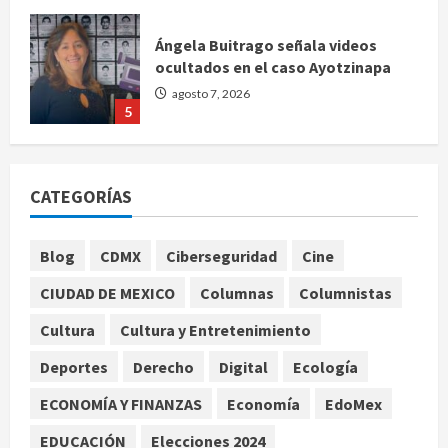
Ángela Buitrago señala videos
ocultados en el caso Ayotzinapa
agosto 7, 2026
5
Charlotte FC vs Atlas: Fecha,
horario y canal para ver el partido
de la Leagues Cup 2026
CATEGORÍAS
agosto 7, 2026
1
Blog
CDMX
Ciberseguridad
Cine
Colombia despide al gobierno de
Gustavo Petro tras cuatro años de
CIUDAD DE MEXICO
Columnas
Columnistas
promesas de cambio
agosto 7, 2026
Cultura
Cultura y Entretenimiento
2
Deportes
Derecho
Digital
Ecología
Hijos de presidentes bajo escrutinio
ECONOMÍA Y FINANZAS
Economía
EdoMex
institucional en Brasil, Guinea
Ecuatorial, Angola y EE.UU.
EDUCACIÓN
Elecciones 2024