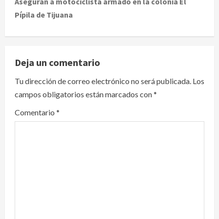
Aseguran a motociclista armado en la colonia El
Pípila de Tijuana
n
a
v
Deja un comentario
i
Tu dirección de correo electrónico no será publicada.
Los
campos obligatorios están marcados con
*
g
Comentario
*
a
t
i
o
n