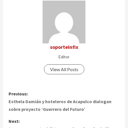
soporteinfix
Editor
View All Posts
P
Previous:
o
Esthela Damián y hoteleros de Acapulco dialogan
sobre proyecto ‘Guerrero del Futuro’
s
Next:
t