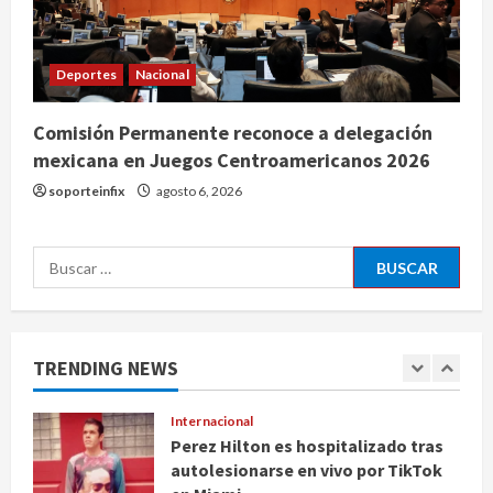
Sectores obrero y empresarial
piden al IMSS nuevo hospital en
Guanajuato
Deportes
Nacional
4
agosto 6, 2026
Comisión Permanente reconoce a delegación
Nacional
mexicana en Juegos Centroamericanos 2026
Falla en sistema Booster de El
Carrizo deja sin agua a 147 colonias
soporteinfix
agosto 6, 2026
de Tijuana
5
agosto 6, 2026
Buscar:
Nacional
Detienen a persona por intentar
cobrar cheque falso de 420,000
pesos en CDMX
TRENDING NEWS
1
agosto 6, 2026
Internacional
Perez Hilton es hospitalizado tras
autolesionarse en vivo por TikTok