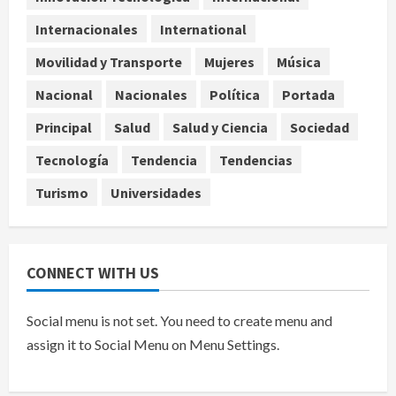
Guanajuato
Internacionales
International
4
agosto 6, 2026
Movilidad y Transporte
Mujeres
Música
Nacional
Falla en sistema Booster de El
Nacional
Nacionales
Política
Portada
Carrizo deja sin agua a 147 colonias
Principal
Salud
Salud y Ciencia
Sociedad
de Tijuana
5
agosto 6, 2026
Tecnología
Tendencia
Tendencias
Turismo
Universidades
CONNECT WITH US
Social menu is not set. You need to create menu and
assign it to Social Menu on Menu Settings.