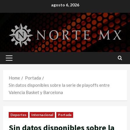
Skip
agosto 6, 2026
to
content
Primary
Menu
Home
Portada
Sin datos disponibles sobre la serie de playoffs entre
Valencia Basket y Barcelona
Deportes
Internacional
Portada
Sin datos disponibles sobre la