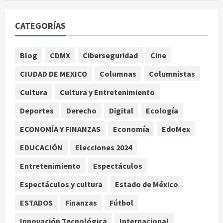
Nacional
Detienen a persona por intentar
CATEGORÍAS
cobrar cheque falso de 420,000
pesos en CDMX
1
agosto 6, 2026
Blog
CDMX
Ciberseguridad
Cine
Internacional
CIUDAD DE MEXICO
Columnas
Columnistas
Perez Hilton es hospitalizado tras
autolesionarse en vivo por TikTok
Cultura
Cultura y Entretenimiento
en Miami
Deportes
Derecho
Digital
Ecología
2
agosto 6, 2026
ECONOMÍA Y FINANZAS
Economía
EdoMex
Deportes
Nacional
EDUCACIÓN
Elecciones 2024
Aficionado encara a Mikel Arriola en
vuelo y exige regreso del ascenso
Entretenimiento
Espectáculos
agosto 6, 2026
3
Espectáculos y cultura
Estado de México
Nacional
Salud
ESTADOS
Finanzas
Fútbol
Sectores obrero y empresarial
piden al IMSS nuevo hospital en
Innovación Tecnológica
Internacional