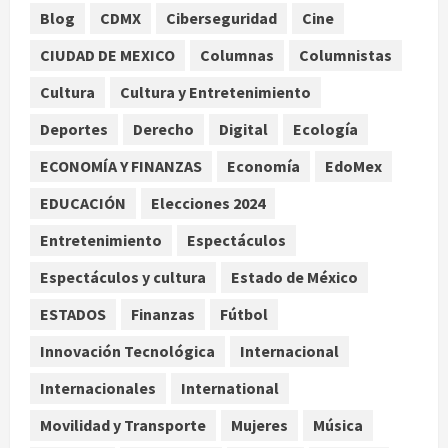
1
Blog
CDMX
Ciberseguridad
Cine
Nacional
CIUDAD DE MEXICO
Columnas
Columnistas
Lotería Nacional emite billete por
centenario de la Asociación de
Cultura
Cultura y Entretenimiento
Scouts en México
Deportes
Derecho
Digital
Ecología
2
agosto 7, 2026
ECONOMÍA Y FINANZAS
Economía
EdoMex
Internacional
Portada
EDUCACIÓN
Elecciones 2024
Desplome de la IA arrastra a fondos
estrella de Wall Street
Entretenimiento
Espectáculos
agosto 7, 2026
3
Espectáculos y cultura
Estado de México
Internacional
ESTADOS
Finanzas
Fútbol
Estudio en Science vincula el
consumo de fruta ancestral con la
Innovación Tecnológica
Internacional
evolución del cerebro humano
Internacionales
International
4
agosto 7, 2026
Movilidad y Transporte
Mujeres
Música
Internacional