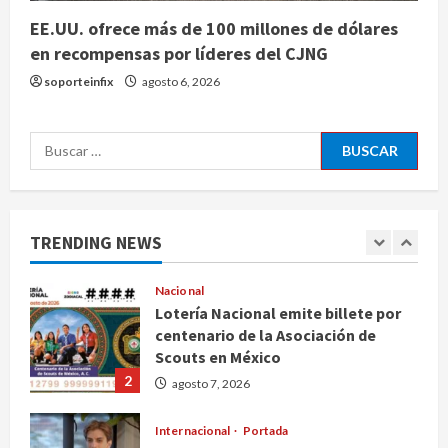
EE.UU. ofrece más de 100 millones de dólares
Internacional
en recompensas por líderes del CJNG
EE.UU. amplía revisión de redes
sociales para visados de periodistas
soporteinfix
agosto 6, 2026
y ciertos ciudadanos de México y
Canadá
5
Buscar:
agosto 7, 2026
Nacional
Fallece Carlos Garfias Merlos,
arzobispo emérito de Morelia
TRENDING NEWS
agosto 7, 2026
1
Nacional
Lotería Nacional emite billete por
centenario de la Asociación de
Scouts en México
2
agosto 7, 2026
Internacional
Portada