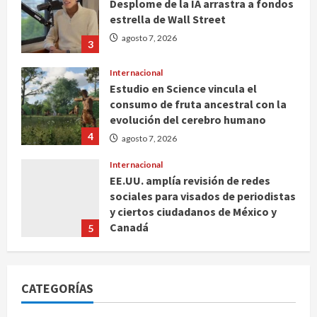
Desplome de la IA arrastra a fondos
estrella de Wall Street
agosto 7, 2026
3
Internacional
Estudio en Science vincula el
consumo de fruta ancestral con la
evolución del cerebro humano
4
agosto 7, 2026
Internacional
EE.UU. amplía revisión de redes
sociales para visados de periodistas
y ciertos ciudadanos de México y
Canadá
5
agosto 7, 2026
Nacional
Fallece Carlos Garfias Merlos,
CATEGORÍAS
arzobispo emérito de Morelia
agosto 7, 2026