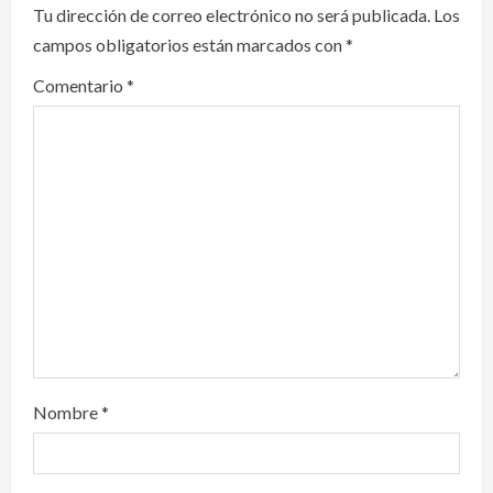
i
Tu dirección de correo electrónico no será publicada.
Los
campos obligatorios están marcados con
*
g
Comentario
*
a
t
i
o
n
Nombre
*