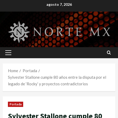
Skip
agosto 7, 2026
to
content
Primary
Menu
Home
Portada
Sylvester Stallone cumple 80 años entre la disputa por el
legado de ‘Rocky’ y proyectos contradictorios
Portada
Sylvester Stallone cumple 80