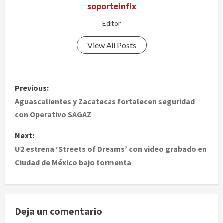
soporteinfix
Editor
View All Posts
P
Previous:
o
Aguascalientes y Zacatecas fortalecen seguridad
con Operativo SAGAZ
s
Next:
t
U2 estrena ‘Streets of Dreams’ con video grabado en
Ciudad de México bajo tormenta
n
a
v
Deja un comentario