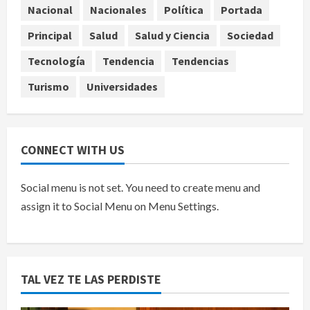
EE.UU. amplía revisión de redes
Nacional
Nacionales
Política
Portada
sociales para visados de periodistas
Principal
Salud
Salud y Ciencia
Sociedad
y ciertos ciudadanos de México y
Canadá
5
Tecnología
Tendencia
Tendencias
agosto 7, 2026
Turismo
Universidades
CONNECT WITH US
Social menu is not set. You need to create menu and
assign it to Social Menu on Menu Settings.
TAL VEZ TE LAS PERDISTE