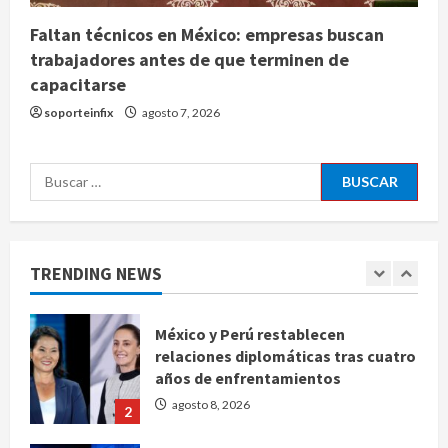
agosto 8, 2026
4
Faltan técnicos en México: empresas buscan
trabajadores antes de que terminen de
Denuncian robo de 5 mil dólares y un
capacitarse
Rolex al equipo de Junior H en el
soporteinfix
agosto 7, 2026
AICM
agosto 8, 2026
5
Buscar:
EE. UU. reconoce apoyo de
Sheinbaum contra el narco pero
advierte que persisten desafíos
TRENDING NEWS
agosto 8, 2026
1
México y Perú restablecen
relaciones diplomáticas tras cuatro
años de enfrentamientos
agosto 8, 2026
2