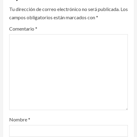
i
Tu dirección de correo electrónico no será publicada.
Los
campos obligatorios están marcados con
*
g
Comentario
*
a
t
i
o
n
Nombre
*