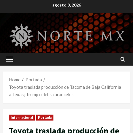
Skip
agosto 8, 2026
to
content
Primary
Menu
Home
Portada
Toyota traslada producción de Tacoma de Baja California
a Texas; Trump celebra aranceles
Internacional
Portada
Toyota traslada producción de