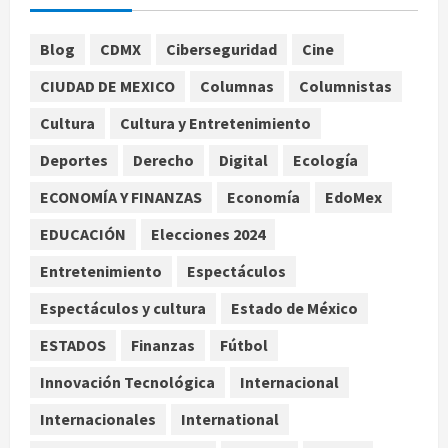
advierte que persisten desafíos
agosto 8, 2026
1
Blog
CDMX
Ciberseguridad
Cine
CIUDAD DE MEXICO
Columnas
Columnistas
México y Perú restablecen
relaciones diplomáticas tras cuatro
Cultura
Cultura y Entretenimiento
años de enfrentamientos
Deportes
Derecho
Digital
Ecología
agosto 8, 2026
2
ECONOMÍA Y FINANZAS
Economía
EdoMex
Declaran accidental la muerte de
EDUCACIÓN
Elecciones 2024
Brandon Clarke por consumo de
heroína y cocaína
Entretenimiento
Espectáculos
agosto 8, 2026
3
Espectáculos y cultura
Estado de México
ESTADOS
Finanzas
Fútbol
Estados Unidos reanuda
parcialmente los envíos de
Innovación Tecnológica
Internacional
aguacate desde México
Internacionales
International
agosto 8, 2026
4