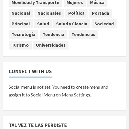
Movilidad y Transporte
Mujeres
Música
Denuncian robo de 5 mil dólares y un
Nacional
Nacionales
Política
Portada
Rolex al equipo de Junior H en el
AICM
Principal
Salud
Salud y Ciencia
Sociedad
agosto 8, 2026
5
Tecnología
Tendencia
Tendencias
Turismo
Universidades
CONNECT WITH US
Social menu is not set. You need to create menu and
assign it to Social Menu on Menu Settings.
TAL VEZ TE LAS PERDISTE