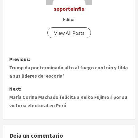
soporteinfix
Editor
View All Posts
P
Previous:
o
Trump da por terminado alto al fuego con Irán y tilda
a sus líderes de ‘escoria’
s
Next:
t
María Corina Machado felicita a Keiko Fujimori por su
victoria electoral en Perú
n
a
v
Deja un comentario