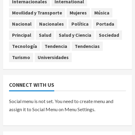
Internacionales
International
agosto 10, 2026
4
Movilidad y Transporte
Mujeres
Música
Planta Tecolote-La Gloria recibió
Nacional
Nacionales
Política
Portada
tres veces fondos internacionales y
sigue sin concretarse
Principal
Salud
Salud y Ciencia
Sociedad
agosto 10, 2026
5
Tecnología
Tendencia
Tendencias
Turismo
Universidades
CONNECT WITH US
Social menu is not set. You need to create menu and
assign it to Social Menu on Menu Settings.