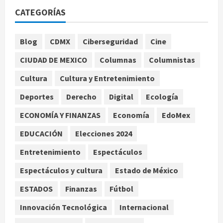
para el examen de ingreso a la
CATEGORÍAS
UNAM
agosto 10, 2026
1
Blog
CDMX
Ciberseguridad
Cine
CIUDAD DE MEXICO
Columnas
Columnistas
Claudia Sheinbaum decreta Jornada
de Reforestación cada segundo
Cultura
Cultura y Entretenimiento
domingo de agosto
Deportes
Derecho
Digital
Ecología
agosto 10, 2026
2
ECONOMÍA Y FINANZAS
Economía
EdoMex
Reflexionan sobre el derecho a la
EDUCACIÓN
Elecciones 2024
ciudad y la resistencia desde el
barrio
Entretenimiento
Espectáculos
agosto 10, 2026
3
Espectáculos y cultura
Estado de México
ESTADOS
Finanzas
Fútbol
Jardín Hidalgo de Coyoacán atrae
mariposas y aves tras convertirse
Innovación Tecnológica
Internacional
en espacio polinizador