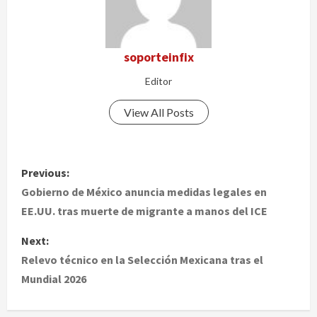
soporteinfix
Editor
View All Posts
P
Previous:
o
Gobierno de México anuncia medidas legales en
EE.UU. tras muerte de migrante a manos del ICE
s
Next:
t
Relevo técnico en la Selección Mexicana tras el
Mundial 2026
n
a