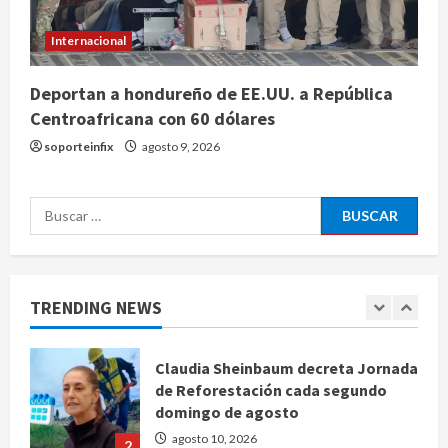
en espacio polinizador
Internacional
agosto 10, 2026
4
Deportan a hondureño de EE.UU. a República
Planta Tecolote-La Gloria recibió
Centroafricana con 60 dólares
tres veces fondos internacionales y
soporteinfix
agosto 9, 2026
sigue sin concretarse
agosto 10, 2026
5
Buscar:
Se registran 43 mil 619 aspirantes
para el examen de ingreso a la
UNAM
TRENDING NEWS
agosto 10, 2026
1
Claudia Sheinbaum decreta Jornada
de Reforestación cada segundo
domingo de agosto
agosto 10, 2026
2