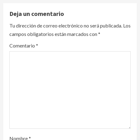
v
Deja un comentario
i
Tu dirección de correo electrónico no será publicada.
Los
campos obligatorios están marcados con
*
g
Comentario
*
a
t
i
o
n
Nombre
*