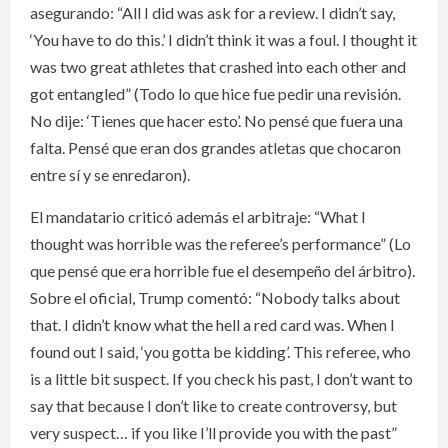
asegurando: “All I did was ask for a review. I didn’t say,
‘You have to do this.’ I didn’t think it was a foul. I thought it
was two great athletes that crashed into each other and
got entangled” (Todo lo que hice fue pedir una revisión.
No dije: ‘Tienes que hacer esto’. No pensé que fuera una
falta. Pensé que eran dos grandes atletas que chocaron
entre sí y se enredaron).
El mandatario criticó además el arbitraje: “What I
thought was horrible was the referee’s performance” (Lo
que pensé que era horrible fue el desempeño del árbitro).
Sobre el oficial, Trump comentó: “Nobody talks about
that. I didn’t know what the hell a red card was. When I
found out I said, ‘you gotta be kidding’. This referee, who
is a little bit suspect. If you check his past, I don’t want to
say that because I don’t like to create controversy, but
very suspect… if you like I’ll provide you with the past”