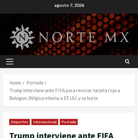
Skip
agosto 7, 2026
to
content
Primary
Menu
Home
Portada
Trump interviene ante FIFA para revocar tarjeta roja a
Balogun; Bélgica elimina a EE.UU. y se burla
Deportes
Internacional
Portada
Trump interviene ante FIFA