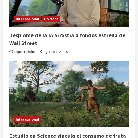
Internacional
Portada
Desplome de la IA arrastra a fondos estrella de
Wall Street
soporteinfix
agosto 7, 2026
Colombia despide al gobierno de
Gustavo Petro tras cuatro años de
promesas de cambio
agosto 7, 2026
2
Hijos de presidentes bajo escrutinio
institucional en Brasil, Guinea
Ecuatorial, Angola y EE.UU.
agosto 7, 2026
Internacional
3
Estudio en Science vincula el consumo de fruta
Investiga Cofepris posible vínculo