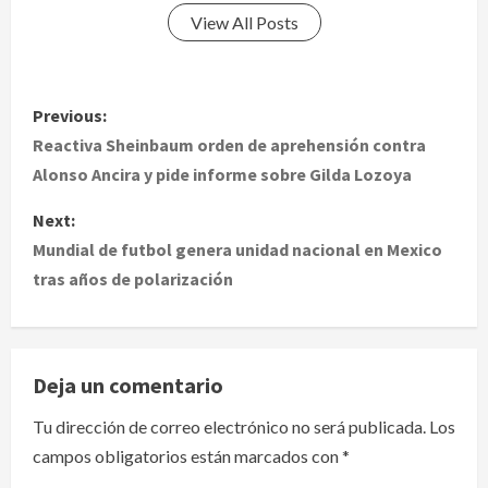
View All Posts
P
Previous:
o
Reactiva Sheinbaum orden de aprehensión contra
Alonso Ancira y pide informe sobre Gilda Lozoya
s
Next:
t
Mundial de futbol genera unidad nacional en Mexico
tras años de polarización
n
a
v
Deja un comentario
i
Tu dirección de correo electrónico no será publicada.
Los
campos obligatorios están marcados con
*
g