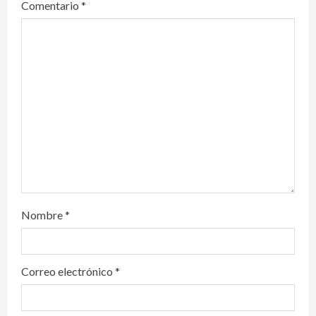
Comentario
*
a
t
i
o
n
Nombre
*
Correo electrónico
*