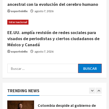
ancestral con la evolución del cerebro humano
de chiles jalapeños mexicanos con
brote de salmonelosis en EU
soporteinfix
agosto 7, 2026
agosto 7, 2026
4
Internacional
EE.UU. amplía revisión de redes sociales para
Ángela Buitrago señala videos
visados de periodistas y ciertos ciudadanos de
ocultados en el caso Ayotzinapa
México y Canadá
agosto 7, 2026
5
soporteinfix
agosto 7, 2026
Charlotte FC vs Atlas: Fecha,
Buscar:
horario y canal para ver el partido
de la Leagues Cup 2026
agosto 7, 2026
1
TRENDING NEWS
Colombia despide al gobierno de
Gustavo Petro tras cuatro años de
promesas de cambio