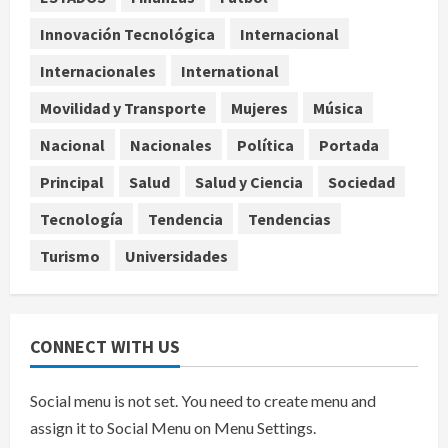
agosto 7, 2026
4
Innovación Tecnológica
Internacional
Internacionales
International
Ángela Buitrago señala videos
Movilidad y Transporte
Mujeres
Música
ocultados en el caso Ayotzinapa
agosto 7, 2026
Nacional
Nacionales
Política
Portada
5
Principal
Salud
Salud y Ciencia
Sociedad
Tecnología
Tendencia
Tendencias
Turismo
Universidades
CONNECT WITH US
Social menu is not set. You need to create menu and
assign it to Social Menu on Menu Settings.