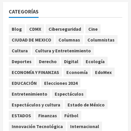
Nacional
Fallece Carlos Garfias Merlos,
CATEGORÍAS
arzobispo emérito de Morelia
agosto 7, 2026
1
Blog
CDMX
Ciberseguridad
Cine
Nacional
CIUDAD DE MEXICO
Columnas
Columnistas
Lotería Nacional emite billete por
centenario de la Asociación de
Cultura
Cultura y Entretenimiento
Scouts en México
Deportes
Derecho
Digital
Ecología
2
agosto 7, 2026
ECONOMÍA Y FINANZAS
Economía
EdoMex
Internacional
Portada
EDUCACIÓN
Elecciones 2024
Desplome de la IA arrastra a fondos
estrella de Wall Street
Entretenimiento
Espectáculos
agosto 7, 2026
3
Espectáculos y cultura
Estado de México
Internacional
ESTADOS
Finanzas
Fútbol
Estudio en Science vincula el
consumo de fruta ancestral con la
Innovación Tecnológica
Internacional