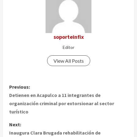
soporteinfix
Editor
View All Posts
P
Previous:
o
Detienen en Acapulco a 11 integrantes de
organización criminal por extorsionar al sector
s
turístico
t
Next:
Inaugura Clara Brugada rehabilitación de
n