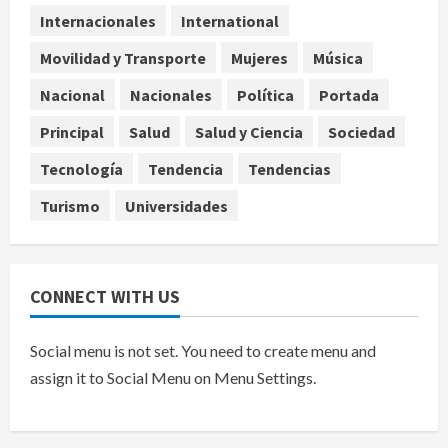
evolución del cerebro humano
Internacionales
International
4
agosto 7, 2026
Movilidad y Transporte
Mujeres
Música
Internacional
EE.UU. amplía revisión de redes
Nacional
Nacionales
Política
Portada
sociales para visados de periodistas
Principal
Salud
Salud y Ciencia
Sociedad
y ciertos ciudadanos de México y
Canadá
5
Tecnología
Tendencia
Tendencias
agosto 7, 2026
Turismo
Universidades
CONNECT WITH US
Social menu is not set. You need to create menu and
assign it to Social Menu on Menu Settings.