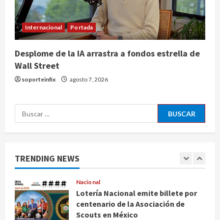
Estudio en Science vincula el
consumo de fruta ancestral con la
evolución del cerebro humano
Internacional
Portada
4
agosto 7, 2026
Desplome de la IA arrastra a fondos estrella de
Internacional
Wall Street
EE.UU. amplía revisión de redes
sociales para visados de periodistas
soporteinfix
agosto 7, 2026
y ciertos ciudadanos de México y
Canadá
5
Buscar:
agosto 7, 2026
Nacional
Fallece Carlos Garfias Merlos,
arzobispo emérito de Morelia
TRENDING NEWS
agosto 7, 2026
1
Nacional
Lotería Nacional emite billete por
centenario de la Asociación de
Scouts en México