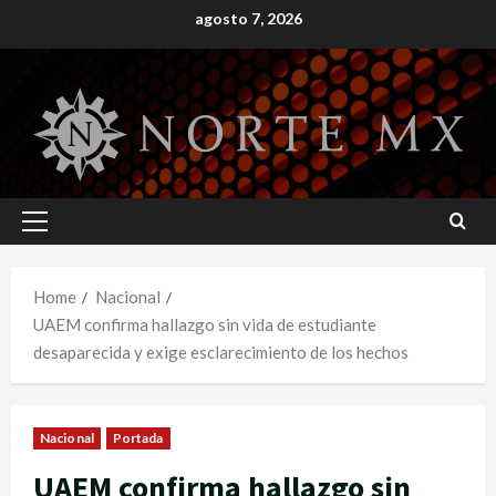
Skip
agosto 7, 2026
to
content
Primary
Menu
Home
Nacional
UAEM confirma hallazgo sin vida de estudiante
desaparecida y exige esclarecimiento de los hechos
Nacional
Portada
UAEM confirma hallazgo sin